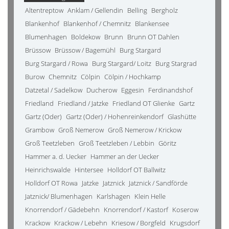
Altentreptow
Anklam / Gellendin
Belling
Bergholz
Blankenhof
Blankenhof / Chemnitz
Blankensee
Blumenhagen
Boldekow
Brunn
Brunn OT Dahlen
Brüssow
Brüssow / Bagemühl
Burg Stargard
Burg Stargard / Rowa
Burg Stargard/ Loitz
Burg Stargrad
Burow
Chemnitz
Cölpin
Cölpin / Hochkamp
Datzetal / Sadelkow
Ducherow
Eggesin
Ferdinandshof
Friedland
Friedland / Jatzke
Friedland OT Glienke
Gartz
Gartz (Oder)
Gartz (Oder) / Hohenreinkendorf
Glashütte
Grambow
Groß Nemerow
Groß Nemerow / Krickow
Groß Teetzleben
Groß Teetzleben / Lebbin
Göritz
Hammer a. d. Uecker
Hammer an der Uecker
Heinrichswalde
Hintersee
Holldorf OT Ballwitz
Holldorf OT Rowa
Jatzke
Jatznick
Jatznick / Sandförde
Jatznick/ Blumenhagen
Karlshagen
Klein Helle
Knorrendorf / Gädebehn
Knorrendorf / Kastorf
Koserow
Krackow
Krackow / Lebehn
Kriesow / Borgfeld
Krugsdorf