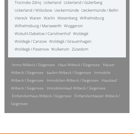
Trzcinsko Zdroj
Uckerland
Uckerland / Güterberg
Uckerland / Wilsickow
Ueckermünde
Ueckermünde / Bellin
Viereck
Waren
Warlin
Wesenberg
Wilhelmsburg
Wilhelmsburg / Mariawerth
Woggersin
Wokuhl-Dabelow / Carolinenhof
Woldegk
Woldegk / Canzow
Woldegk / Grauenhagen
Woldegk / Pasenow
Wulkenzin
Züsedom
Immo Ahlbeck / Gegensee
Haus Ahlbeck / Gegensee
Häuser
Ahlbeck / Gegensee
kaufen Ahlbeck / Gegensee
Immobilie
Ahlbeck / Gegensee
Immobilien Ahlbeck / Gegensee
Hauskauf
Ahlbeck / Gegensee
Immobilienkauf Ahlbeck / Gegensee
Einfamilienhaus Ahlbeck / Gegensee
Einfamilienhäuser Ahlbeck /
Gegensee