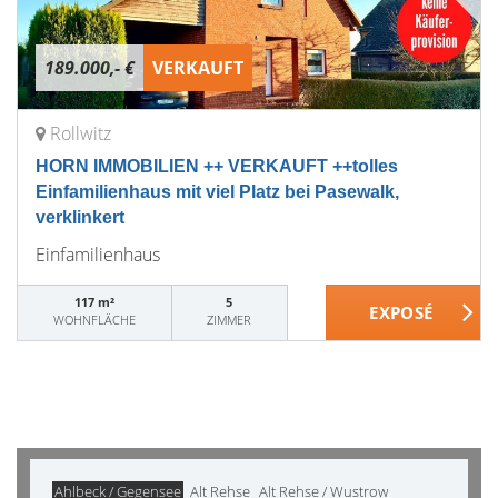
189.000,- €
VERKAUFT
Rollwitz
HORN IMMOBILIEN ++ VERKAUFT ++tolles
Einfamilienhaus mit viel Platz bei Pasewalk,
verklinkert
Einfamilienhaus
117 m²
5
WOHNFLÄCHE
ZIMMER
Ahlbeck / Gegensee
Alt Rehse
Alt Rehse / Wustrow