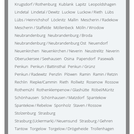
Krugsdorf / Rothenburg
Kublank
Lapitz
Leopoldshagen
Lindetal
Lindetal / Dewitz
Luckow
Luckow / Rieth
Lübs
Lübs / Heinrichshof
Löcknitz
Mallin
Mescherin / Radekow
Mescherin / Staffelde
Möllenbeck
Mölln / Wrodow
Neubrandenburg
Neubrandenburg / Broda
Neubrandenburg / Neubrandenburg Ost
Neuendorf
Neuenkirchen
Neuenkirchen / Neverin
Neustrelitz
Neverin
Oberuckersee / Seehausen
Osina
Papendorf
Pasewalk
Penkun
Penkun / Battinsthal
Penkun / Grünz
Penkun / Radewitz
Penzlin
Plöwen
Ramin
Ramin / Retzin
Rechlin
Riepke/Cammin
Rieth
Rollwitz
Rosenow
Rossow
Rothemühl
Rothenklempenow / Glashütte
Röbel/Müritz
Schönhausen
Schönhausen / Matzdorf
Spantekow
Spantekow / Rebelow
Sponholz
Staven / Rossow
Stolzenburg
Strasburg
Strasburg (Uckermark) / Neuensund
Strasburg / Gehren
Tantow
Torgelow
Torgelow / Drögeheide
Trollenhagen