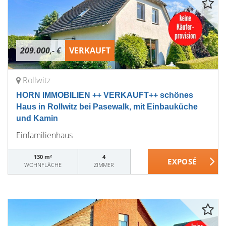
209.000,- €
VERKAUFT
Rollwitz
HORN IMMOBILIEN ++ VERKAUFT++ schönes
Haus in Rollwitz bei Pasewalk, mit Einbauküche
und Kamin
Einfamilienhaus
130 m²
4
WOHNFLÄCHE
ZIMMER