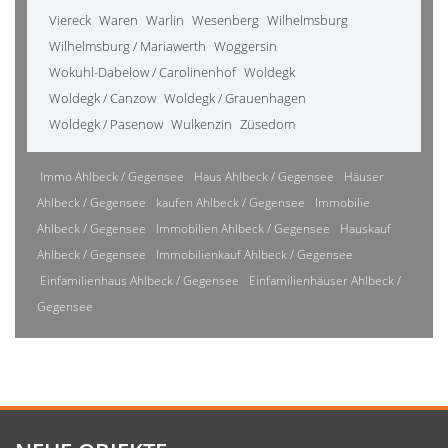
Viereck
Waren
Warlin
Wesenberg
Wilhelmsburg
Wilhelmsburg / Mariawerth
Woggersin
Wokuhl-Dabelow / Carolinenhof
Woldegk
Woldegk / Canzow
Woldegk / Grauenhagen
Woldegk / Pasenow
Wulkenzin
Züsedom
Immo Ahlbeck / Gegensee
Haus Ahlbeck / Gegensee
Häuser
Ahlbeck / Gegensee
kaufen Ahlbeck / Gegensee
Immobilie
Ahlbeck / Gegensee
Immobilien Ahlbeck / Gegensee
Hauskauf
Ahlbeck / Gegensee
Immobilienkauf Ahlbeck / Gegensee
Einfamilienhaus Ahlbeck / Gegensee
Einfamilienhäuser Ahlbeck /
Gegensee