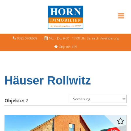
0395 5706669
Mo. - Do. 9.00 - 17.00 Uhr Sa. nach Vereinbarung
Objekte: 125
Häuser Rollwitz
Objekte:
2