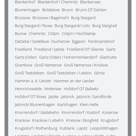
Blankenhof
Blankenhof / Chemnitz
Blankensee
Blumenhagen
Boldekow
Brunn
Brunn OT Dahlen
Brüssow
Brüssow / Bagemühl
Burg Stargard
Burg Stargard / Rowa
Burg Stargard/ Loitz
Burg Stargrad
Burow
Chemnitz
Cölpin
Cölpin / Hochkamp
Datzetal / Sadelkow
Ducherow
Eggesin
Ferdinandshof
Friedland
Friedland / Jatzke
Friedland OT Glienke
Gartz
Gartz (Oder)
Gartz (Oder) / Hohenreinkendorf
Glashütte
Grambow
Groß Nemerow
Groß Nemerow / Krickow
Groß Teetzleben
Groß Teetzleben / Lebbin
Göritz
Hammer a. d. Uecker
Hammer an der Uecker
Heinrichswalde
Hintersee
Holldorf OT Ballwitz
Holldorf OT Rowa
Jatzke
Jatznick
Jatznick / Sandförde
Jatznick/ Blumenhagen
Karlshagen
Klein Helle
Knorrendorf / Gädebehn
Knorrendorf / Kastorf
Koserow
Krackow
Krackow / Lebehn
Kriesow / Borgfeld
Krugsdorf
Krugsdorf / Rothenburg
Kublank
Lapitz
Leopoldshagen