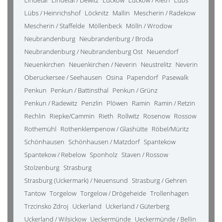
Lindetal
Lindetal / Dewitz
Luckow
Luckow / Rieth
Lübs
Lübs / Heinrichshof
Löcknitz
Mallin
Mescherin / Radekow
Mescherin / Staffelde
Möllenbeck
Mölln / Wrodow
Neubrandenburg
Neubrandenburg / Broda
Neubrandenburg / Neubrandenburg Ost
Neuendorf
Neuenkirchen
Neuenkirchen / Neverin
Neustrelitz
Neverin
Oberuckersee / Seehausen
Osina
Papendorf
Pasewalk
Penkun
Penkun / Battinsthal
Penkun / Grünz
Penkun / Radewitz
Penzlin
Plöwen
Ramin
Ramin / Retzin
Rechlin
Riepke/Cammin
Rieth
Rollwitz
Rosenow
Rossow
Rothemühl
Rothenklempenow / Glashütte
Röbel/Müritz
Schönhausen
Schönhausen / Matzdorf
Spantekow
Spantekow / Rebelow
Sponholz
Staven / Rossow
Stolzenburg
Strasburg
Strasburg (Uckermark) / Neuensund
Strasburg / Gehren
Tantow
Torgelow
Torgelow / Drögeheide
Trollenhagen
Trzcinsko Zdroj
Uckerland
Uckerland / Güterberg
Uckerland / Wilsickow
Ueckermünde
Ueckermünde / Bellin