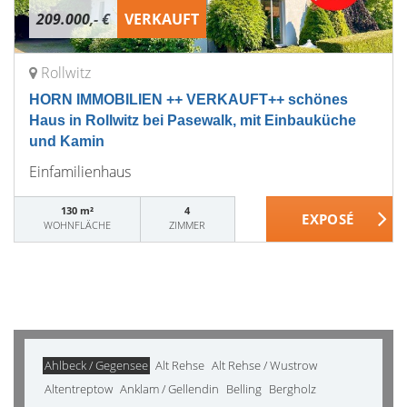
209.000,- €
VERKAUFT
Rollwitz
HORN IMMOBILIEN ++ VERKAUFT++ schönes
Haus in Rollwitz bei Pasewalk, mit Einbauküche
und Kamin
Einfamilienhaus
130 m²
4
WOHNFLÄCHE
ZIMMER
Ahlbeck / Gegensee
Alt Rehse
Alt Rehse / Wustrow
Altentreptow
Anklam / Gellendin
Belling
Bergholz