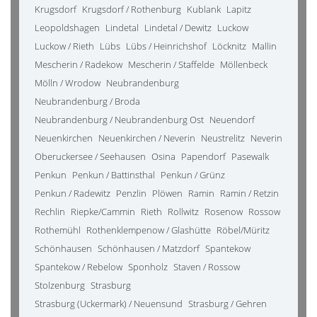
Krugsdorf
Krugsdorf / Rothenburg
Kublank
Lapitz
Leopoldshagen
Lindetal
Lindetal / Dewitz
Luckow
Luckow / Rieth
Lübs
Lübs / Heinrichshof
Löcknitz
Mallin
Mescherin / Radekow
Mescherin / Staffelde
Möllenbeck
Mölln / Wrodow
Neubrandenburg
Neubrandenburg / Broda
Neubrandenburg / Neubrandenburg Ost
Neuendorf
Neuenkirchen
Neuenkirchen / Neverin
Neustrelitz
Neverin
Oberuckersee / Seehausen
Osina
Papendorf
Pasewalk
Penkun
Penkun / Battinsthal
Penkun / Grünz
Penkun / Radewitz
Penzlin
Plöwen
Ramin
Ramin / Retzin
Rechlin
Riepke/Cammin
Rieth
Rollwitz
Rosenow
Rossow
Rothemühl
Rothenklempenow / Glashütte
Röbel/Müritz
Schönhausen
Schönhausen / Matzdorf
Spantekow
Spantekow / Rebelow
Sponholz
Staven / Rossow
Stolzenburg
Strasburg
Strasburg (Uckermark) / Neuensund
Strasburg / Gehren