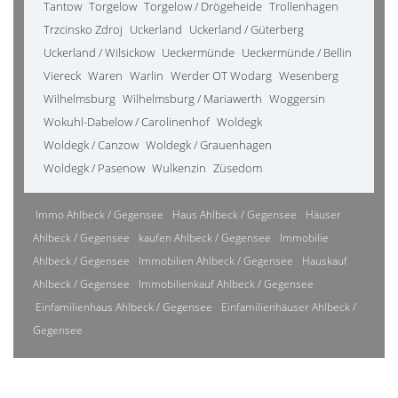
Tantow
Torgelow
Torgelow / Drögeheide
Trollenhagen
Trzcinsko Zdroj
Uckerland
Uckerland / Güterberg
Uckerland / Wilsickow
Ueckermünde
Ueckermünde / Bellin
Viereck
Waren
Warlin
Werder OT Wodarg
Wesenberg
Wilhelmsburg
Wilhelmsburg / Mariawerth
Woggersin
Wokuhl-Dabelow / Carolinenhof
Woldegk
Woldegk / Canzow
Woldegk / Grauenhagen
Woldegk / Pasenow
Wulkenzin
Züsedom
Immo Ahlbeck / Gegensee
Haus Ahlbeck / Gegensee
Häuser
Ahlbeck / Gegensee
kaufen Ahlbeck / Gegensee
Immobilie
Ahlbeck / Gegensee
Immobilien Ahlbeck / Gegensee
Hauskauf
Ahlbeck / Gegensee
Immobilienkauf Ahlbeck / Gegensee
Einfamilienhaus Ahlbeck / Gegensee
Einfamilienhäuser Ahlbeck /
Gegensee