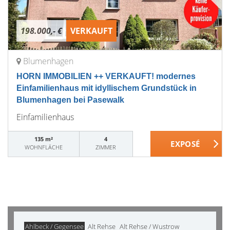
198.000,- €
VERKAUFT
Blumenhagen
HORN IMMOBILIEN ++ VERKAUFT! modernes
Einfamilienhaus mit idyllischem Grundstück in
Blumenhagen bei Pasewalk
Einfamilienhaus
135 m²
4
WOHNFLÄCHE
ZIMMER
Ahlbeck / Gegensee
Alt Rehse
Alt Rehse / Wustrow