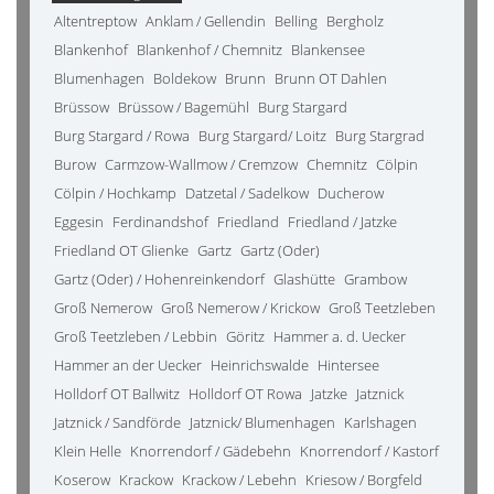
Altentreptow
Anklam / Gellendin
Belling
Bergholz
Blankenhof
Blankenhof / Chemnitz
Blankensee
Blumenhagen
Boldekow
Brunn
Brunn OT Dahlen
Brüssow
Brüssow / Bagemühl
Burg Stargard
Burg Stargard / Rowa
Burg Stargard/ Loitz
Burg Stargrad
Burow
Carmzow-Wallmow / Cremzow
Chemnitz
Cölpin
Cölpin / Hochkamp
Datzetal / Sadelkow
Ducherow
Eggesin
Ferdinandshof
Friedland
Friedland / Jatzke
Friedland OT Glienke
Gartz
Gartz (Oder)
Gartz (Oder) / Hohenreinkendorf
Glashütte
Grambow
Groß Nemerow
Groß Nemerow / Krickow
Groß Teetzleben
Groß Teetzleben / Lebbin
Göritz
Hammer a. d. Uecker
Hammer an der Uecker
Heinrichswalde
Hintersee
Holldorf OT Ballwitz
Holldorf OT Rowa
Jatzke
Jatznick
Jatznick / Sandförde
Jatznick/ Blumenhagen
Karlshagen
Klein Helle
Knorrendorf / Gädebehn
Knorrendorf / Kastorf
Koserow
Krackow
Krackow / Lebehn
Kriesow / Borgfeld