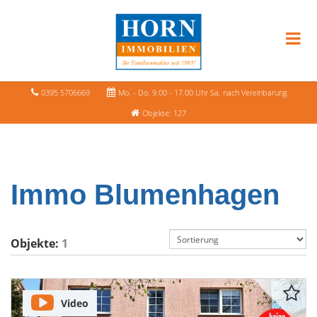
0395 5706669
Mo. - Do. 9.00 - 17.00 Uhr Sa. nach Vereinbarung
Objekte: 127
Immo Blumenhagen
Objekte:
1
Video