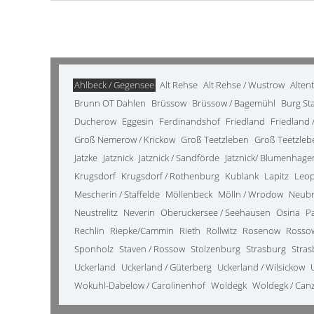
Ahlbeck / Gegensee
Alt Rehse
Alt Rehse / Wustrow
Alten
Brunn OT Dahlen
Brüssow
Brüssow / Bagemühl
Burg St
Ducherow
Eggesin
Ferdinandshof
Friedland
Friedland /
Groß Nemerow / Krickow
Groß Teetzleben
Groß Teetzleb
Jatzke
Jatznick
Jatznick / Sandförde
Jatznick/ Blumenhage
Krugsdorf
Krugsdorf / Rothenburg
Kublank
Lapitz
Leo
Mescherin / Staffelde
Möllenbeck
Mölln / Wrodow
Neub
Neustrelitz
Neverin
Oberuckersee / Seehausen
Osina
P
Rechlin
Riepke/Cammin
Rieth
Rollwitz
Rosenow
Rosso
Sponholz
Staven / Rossow
Stolzenburg
Strasburg
Stras
Uckerland
Uckerland / Güterberg
Uckerland / Wilsickow
Wokuhl-Dabelow / Carolinenhof
Woldegk
Woldegk / Can