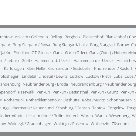
treptow
Anklam / Gellendin
Belling
Bergholz
Blankenhof
Blankenhof / Ch
argard
Burg Stargard / Rowa
Burg Stargard/ Loitz
Burg Stargrad
Burow
Ch
 Jatzke
Friedland OT Glienke
Gartz
Gartz (Oder)
Gartz (Oder) / Hohenrein
en / Lebbin
Göritz
Hammer a. d. Uecker
Hammer an der Uecker
Heinrichsw
n
Karlshagen
Klein Helle
Knorrendorf / Gädebehn
Knorrendorf / Kastorf
poldshagen
Lindetal
Lindetal / Dewitz
Luckow
Luckow / Rieth
Lübs
Lübs /
randenburg
Neubrandenburg / Broda
Neubrandenburg / Neubrandenburg
apendorf
Pasewalk
Penkun
Penkun / Battinsthal
Penkun / Grünz
Penkun /
w
Rothemühl
Rothenklempenow / Glashütte
Röbel/Müritz
Schönhausen
burg (Uckermark) / Neuensund
Strasburg / Gehren
Tantow
Torgelow
Torg
Ueckermünde
Ueckermünde / Bellin
Viereck
Waren
Warlin
Wesenberg
W
zow
Woldegk / Grauenhagen
Woldegk / Pasenow
Wulkenzin
Züsedom