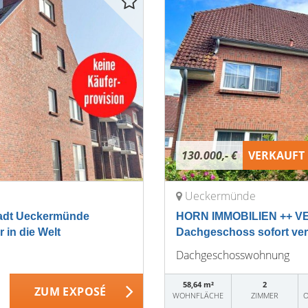
130.000,- €
VERKAUFT
Ueckermünde
adt Ueckermünde
HORN IMMOBILIEN ++ V
 in die Welt
Dachgeschoss sofort ver
Dachgeschosswohnung
58,64 m²
2
ZUM EXPOSÉ
WOHNFLÄCHE
ZIMMER
O