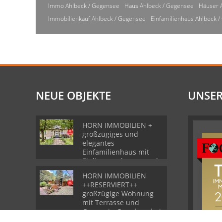
Immo Ahlbeck / Gegensee
Haus Ahlbeck / Gegensee
Häuser 
Immobilienkauf Ahlbeck / Gegensee
Einfamilienhaus Ahlbeck 
NEUE OBJEKTE
UNSER
HORN IMMOBILIEN +
großzügiges und
elegantes
Einfamilienhaus mit
Einliegerwohnung und
Garage in Gartz
HORN IMMOBILIEN
++RESERVIERT++
großzügige Wohnung
mit Terrasse und
Garage in Grambow bei
Löcknitz