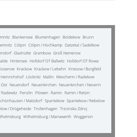
emnitz
Blankensee
Blumenhagen
Boldekow
Brunn
emnitz
Cölpin
Cölpin / Hochkamp
Datzetal / Sadelkow
kendorf
Glashütte
Grambow
Groß Nemerow
alde
Hintersee
Holldorf OT Ballwitz
Holldorf OT Rowa
Koserow
Krackow
Krackow / Lebehn
Kriesow / Borgfeld
 Heinrichshof
Löcknitz
Mallin
Mescherin / Radekow
 Ost
Neuendorf
Neuenkirchen
Neuenkirchen / Neverin
 Radewitz
Penzlin
Plöwen
Ramin
Ramin / Retzin
Schönhausen / Matzdorf
Spantekow
Spantekow / Rebelow
elow / Drögeheide
Trollenhagen
Trzcinsko Zdroj
ilhelmsburg
Wilhelmsburg / Mariawerth
Woggersin