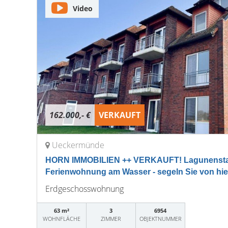
Video
162.000,- €
VERKAUFT
Ueckermünde
HORN IMMOBILIEN ++ VERKAUFT! Lagunenst
Ferienwohnung am Wasser - segeln Sie von hier
Erdgeschosswohnung
63 m²
3
6954
WOHNFLÄCHE
ZIMMER
OBJEKTNUMMER