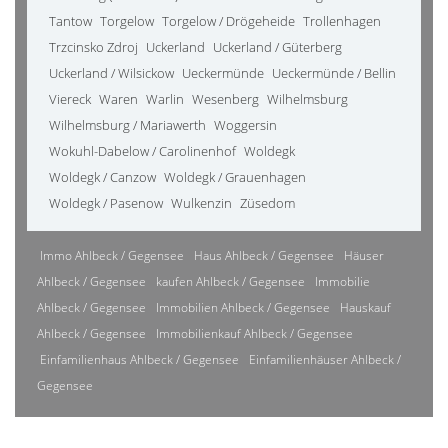
Tantow
Torgelow
Torgelow / Drögeheide
Trollenhagen
Trzcinsko Zdroj
Uckerland
Uckerland / Güterberg
Uckerland / Wilsickow
Ueckermünde
Ueckermünde / Bellin
Viereck
Waren
Warlin
Wesenberg
Wilhelmsburg
Wilhelmsburg / Mariawerth
Woggersin
Wokuhl-Dabelow / Carolinenhof
Woldegk
Woldegk / Canzow
Woldegk / Grauenhagen
Woldegk / Pasenow
Wulkenzin
Züsedom
Immo Ahlbeck / Gegensee
Haus Ahlbeck / Gegensee
Häuser
Ahlbeck / Gegensee
kaufen Ahlbeck / Gegensee
Immobilie
Ahlbeck / Gegensee
Immobilien Ahlbeck / Gegensee
Hauskauf
Ahlbeck / Gegensee
Immobilienkauf Ahlbeck / Gegensee
Einfamilienhaus Ahlbeck / Gegensee
Einfamilienhäuser Ahlbeck /
Gegensee