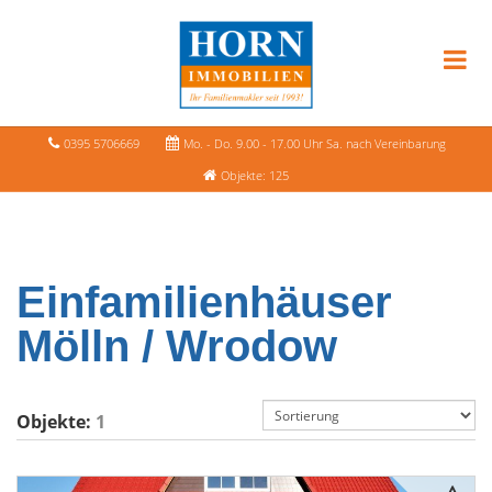
0395 5706669
Mo. - Do. 9.00 - 17.00 Uhr Sa. nach Vereinbarung
Objekte: 125
Einfamilienhäuser
Mölln / Wrodow
Objekte:
1