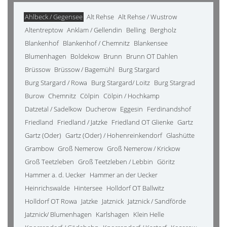
Ahlbeck / Gegensee
Alt Rehse
Alt Rehse / Wustrow
Altentreptow
Anklam / Gellendin
Belling
Bergholz
Blankenhof
Blankenhof / Chemnitz
Blankensee
Blumenhagen
Boldekow
Brunn
Brunn OT Dahlen
Brüssow
Brüssow / Bagemühl
Burg Stargard
Burg Stargard / Rowa
Burg Stargard/ Loitz
Burg Stargrad
Burow
Chemnitz
Cölpin
Cölpin / Hochkamp
Datzetal / Sadelkow
Ducherow
Eggesin
Ferdinandshof
Friedland
Friedland / Jatzke
Friedland OT Glienke
Gartz
Gartz (Oder)
Gartz (Oder) / Hohenreinkendorf
Glashütte
Grambow
Groß Nemerow
Groß Nemerow / Krickow
Groß Teetzleben
Groß Teetzleben / Lebbin
Göritz
Hammer a. d. Uecker
Hammer an der Uecker
Heinrichswalde
Hintersee
Holldorf OT Ballwitz
Holldorf OT Rowa
Jatzke
Jatznick
Jatznick / Sandförde
Jatznick/ Blumenhagen
Karlshagen
Klein Helle