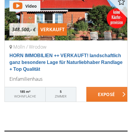
Video
348.500,- €
VERKAUFT
Mölln / Wrodow
HORN IMMOBILIEN ++ VERKAUFT! landschaftlich
ganz besondere Lage für Naturliebhaber Randlage
+ Top Qualität
Einfamilienhaus
185 m²
5
WOHNFLÄCHE
ZIMMER