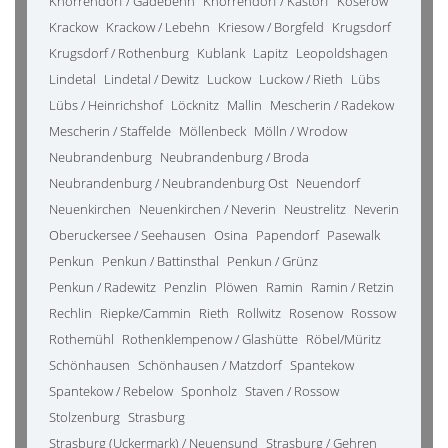
Knorrendorf / Gädebehn
Knorrendorf / Kastorf
Koserow
Krackow
Krackow / Lebehn
Kriesow / Borgfeld
Krugsdorf
Krugsdorf / Rothenburg
Kublank
Lapitz
Leopoldshagen
Lindetal
Lindetal / Dewitz
Luckow
Luckow / Rieth
Lübs
Lübs / Heinrichshof
Löcknitz
Mallin
Mescherin / Radekow
Mescherin / Staffelde
Möllenbeck
Mölln / Wrodow
Neubrandenburg
Neubrandenburg / Broda
Neubrandenburg / Neubrandenburg Ost
Neuendorf
Neuenkirchen
Neuenkirchen / Neverin
Neustrelitz
Neverin
Oberuckersee / Seehausen
Osina
Papendorf
Pasewalk
Penkun
Penkun / Battinsthal
Penkun / Grünz
Penkun / Radewitz
Penzlin
Plöwen
Ramin
Ramin / Retzin
Rechlin
Riepke/Cammin
Rieth
Rollwitz
Rosenow
Rossow
Rothemühl
Rothenklempenow / Glashütte
Röbel/Müritz
Schönhausen
Schönhausen / Matzdorf
Spantekow
Spantekow / Rebelow
Sponholz
Staven / Rossow
Stolzenburg
Strasburg
Strasburg (Uckermark) / Neuensund
Strasburg / Gehren