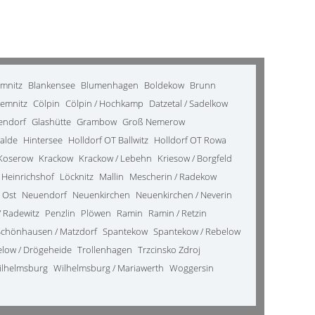
emnitz
Blankensee
Blumenhagen
Boldekow
Brunn
emnitz
Cölpin
Cölpin / Hochkamp
Datzetal / Sadelkow
kendorf
Glashütte
Grambow
Groß Nemerow
alde
Hintersee
Holldorf OT Ballwitz
Holldorf OT Rowa
Koserow
Krackow
Krackow / Lebehn
Kriesow / Borgfeld
 Heinrichshof
Löcknitz
Mallin
Mescherin / Radekow
 Ost
Neuendorf
Neuenkirchen
Neuenkirchen / Neverin
 Radewitz
Penzlin
Plöwen
Ramin
Ramin / Retzin
Schönhausen / Matzdorf
Spantekow
Spantekow / Rebelow
elow / Drögeheide
Trollenhagen
Trzcinsko Zdroj
ilhelmsburg
Wilhelmsburg / Mariawerth
Woggersin