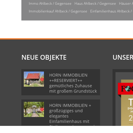
Immo Ahlbeck / Gegensee
Haus Ahlbeck / Gegensee
Häuser 
Immobilienkauf Ahlbeck / Gegensee
Einfamilienhaus Ahlbeck 
NEUE OBJEKTE
UNSER
HORN IMMOBILIEN
++RESERVIERT++
gemütliches Zuhause
mit großem Grundstück
HORN IMMOBILIEN +
großzügiges und
elegantes
Einfamilienhaus mit
Einliegerwohnung und
Garage in Gartz