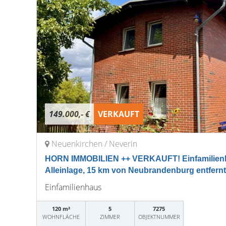
149.000,- €
VERKAUFT
Neuenkirchen / Neverin
HORN IMMOBILIEN ++ VERKAUFT! Einfamilienh
Alleinlage, 15 km von Neubrandenburg entfernt
Einfamilienhaus
120 m²
5
7275
WOHNFLÄCHE
ZIMMER
OBJEKTNUMMER