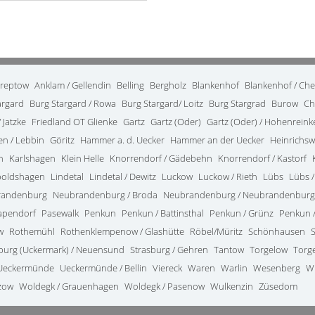
treptow
Anklam / Gellendin
Belling
Bergholz
Blankenhof
Blankenhof / Ch
argard
Burg Stargard / Rowa
Burg Stargard/ Loitz
Burg Stargrad
Burow
Ch
 Jatzke
Friedland OT Glienke
Gartz
Gartz (Oder)
Gartz (Oder) / Hohenrein
en / Lebbin
Göritz
Hammer a. d. Uecker
Hammer an der Uecker
Heinrichsw
n
Karlshagen
Klein Helle
Knorrendorf / Gädebehn
Knorrendorf / Kastorf
poldshagen
Lindetal
Lindetal / Dewitz
Luckow
Luckow / Rieth
Lübs
Lübs /
randenburg
Neubrandenburg / Broda
Neubrandenburg / Neubrandenburg
apendorf
Pasewalk
Penkun
Penkun / Battinsthal
Penkun / Grünz
Penkun /
w
Rothemühl
Rothenklempenow / Glashütte
Röbel/Müritz
Schönhausen
burg (Uckermark) / Neuensund
Strasburg / Gehren
Tantow
Torgelow
Torg
Ueckermünde
Ueckermünde / Bellin
Viereck
Waren
Warlin
Wesenberg
W
zow
Woldegk / Grauenhagen
Woldegk / Pasenow
Wulkenzin
Züsedom