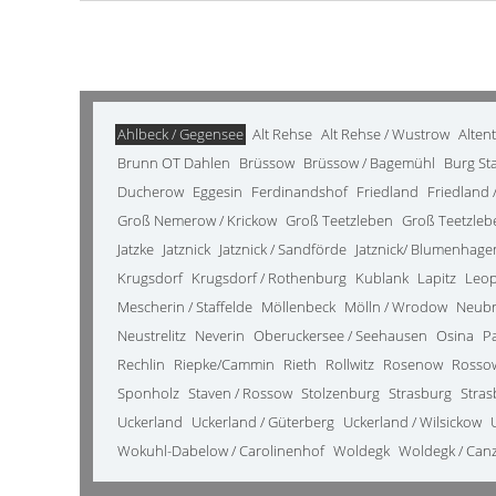
Ahlbeck / Gegensee
Alt Rehse
Alt Rehse / Wustrow
Alten
Brunn OT Dahlen
Brüssow
Brüssow / Bagemühl
Burg St
Ducherow
Eggesin
Ferdinandshof
Friedland
Friedland /
Groß Nemerow / Krickow
Groß Teetzleben
Groß Teetzleb
Jatzke
Jatznick
Jatznick / Sandförde
Jatznick/ Blumenhage
Krugsdorf
Krugsdorf / Rothenburg
Kublank
Lapitz
Leo
Mescherin / Staffelde
Möllenbeck
Mölln / Wrodow
Neub
Neustrelitz
Neverin
Oberuckersee / Seehausen
Osina
P
Rechlin
Riepke/Cammin
Rieth
Rollwitz
Rosenow
Rosso
Sponholz
Staven / Rossow
Stolzenburg
Strasburg
Stras
Uckerland
Uckerland / Güterberg
Uckerland / Wilsickow
Wokuhl-Dabelow / Carolinenhof
Woldegk
Woldegk / Can