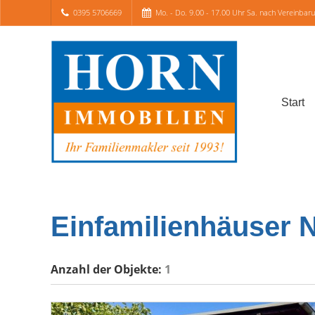
0395 5706669
Mo. - Do. 9.00 - 17.00 Uhr Sa. nach Vereinbar
Start
Einfamilienhäuser 
Anzahl der
Objekte:
1