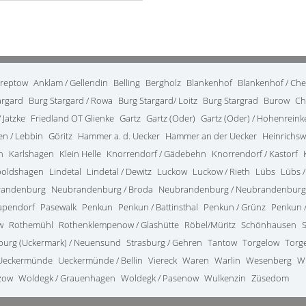
treptow
Anklam / Gellendin
Belling
Bergholz
Blankenhof
Blankenhof / Ch
argard
Burg Stargard / Rowa
Burg Stargard/ Loitz
Burg Stargrad
Burow
Ch
 Jatzke
Friedland OT Glienke
Gartz
Gartz (Oder)
Gartz (Oder) / Hohenrein
en / Lebbin
Göritz
Hammer a. d. Uecker
Hammer an der Uecker
Heinrichsw
n
Karlshagen
Klein Helle
Knorrendorf / Gädebehn
Knorrendorf / Kastorf
poldshagen
Lindetal
Lindetal / Dewitz
Luckow
Luckow / Rieth
Lübs
Lübs /
randenburg
Neubrandenburg / Broda
Neubrandenburg / Neubrandenburg
apendorf
Pasewalk
Penkun
Penkun / Battinsthal
Penkun / Grünz
Penkun /
w
Rothemühl
Rothenklempenow / Glashütte
Röbel/Müritz
Schönhausen
burg (Uckermark) / Neuensund
Strasburg / Gehren
Tantow
Torgelow
Torg
Ueckermünde
Ueckermünde / Bellin
Viereck
Waren
Warlin
Wesenberg
W
zow
Woldegk / Grauenhagen
Woldegk / Pasenow
Wulkenzin
Züsedom