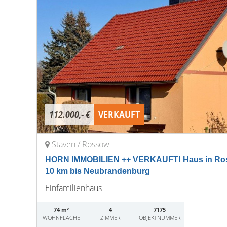
112.000,- €
VERKAUFT
Staven / Rossow
HORN IMMOBILIEN ++ VERKAUFT! Haus in Ross
10 km bis Neubrandenburg
Einfamilienhaus
74 m²
4
7175
WOHNFLÄCHE
ZIMMER
OBJEKTNUMMER