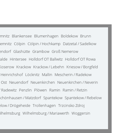
emnitz
Blankensee
Blumenhagen
Boldekow
Brunn
emnitz
Cölpin
Cölpin / Hochkamp
Datzetal / Sadelkow
kendorf
Glashütte
Grambow
Groß Nemerow
alde
Hintersee
Holldorf OT Ballwitz
Holldorf OT Rowa
Koserow
Krackow
Krackow / Lebehn
Kriesow / Borgfeld
 Heinrichshof
Löcknitz
Mallin
Mescherin / Radekow
 Ost
Neuendorf
Neuenkirchen
Neuenkirchen / Neverin
 Radewitz
Penzlin
Plöwen
Ramin
Ramin / Retzin
Schönhausen / Matzdorf
Spantekow
Spantekow / Rebelow
elow / Drögeheide
Trollenhagen
Trzcinsko Zdroj
ilhelmsburg
Wilhelmsburg / Mariawerth
Woggersin