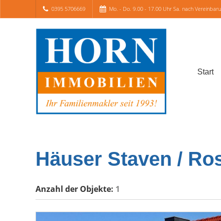
0395 5706669
Mo. - Do. 9.00 - 17.00 Uhr Sa. nach Vereinbar
Start
Häuser Staven / R
Anzahl der
Objekte:
1