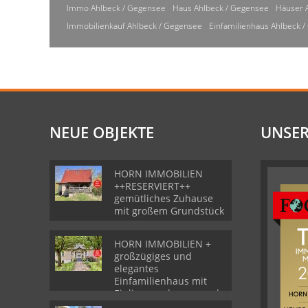
Immo Ahlbeck / Gegensee
Haus Ahlbeck / Gegensee
Häuser 
Immobilienkauf Ahlbeck / Gegensee
Einfamilienhaus Ahlbeck 
NEUE OBJEKTE
UNSER
HORN IMMOBILIEN
++RESERVIERT++
gemütliches Zuhause
mit großem Grundstück
HORN IMMOBILIEN +
großzügiges und
elegantes
Einfamilienhaus mit
Einliegerwohnung und
Garage in Gartz