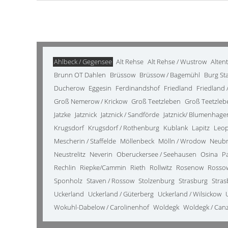
Ahlbeck / Gegensee
Alt Rehse
Alt Rehse / Wustrow
Alten
Brunn OT Dahlen
Brüssow
Brüssow / Bagemühl
Burg St
Ducherow
Eggesin
Ferdinandshof
Friedland
Friedland /
Groß Nemerow / Krickow
Groß Teetzleben
Groß Teetzleb
Jatzke
Jatznick
Jatznick / Sandförde
Jatznick/ Blumenhage
Krugsdorf
Krugsdorf / Rothenburg
Kublank
Lapitz
Leo
Mescherin / Staffelde
Möllenbeck
Mölln / Wrodow
Neub
Neustrelitz
Neverin
Oberuckersee / Seehausen
Osina
P
Rechlin
Riepke/Cammin
Rieth
Rollwitz
Rosenow
Rosso
Sponholz
Staven / Rossow
Stolzenburg
Strasburg
Stras
Uckerland
Uckerland / Güterberg
Uckerland / Wilsickow
Wokuhl-Dabelow / Carolinenhof
Woldegk
Woldegk / Can