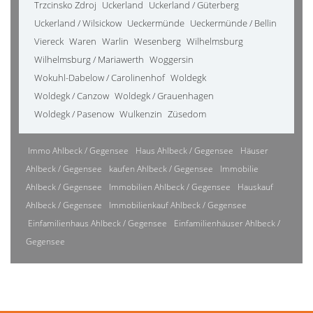
Trzcinsko Zdroj
Uckerland
Uckerland / Güterberg
Uckerland / Wilsickow
Ueckermünde
Ueckermünde / Bellin
Viereck
Waren
Warlin
Wesenberg
Wilhelmsburg
Wilhelmsburg / Mariawerth
Woggersin
Wokuhl-Dabelow / Carolinenhof
Woldegk
Woldegk / Canzow
Woldegk / Grauenhagen
Woldegk / Pasenow
Wulkenzin
Züsedom
Immo Ahlbeck / Gegensee
Haus Ahlbeck / Gegensee
Häuser
Ahlbeck / Gegensee
kaufen Ahlbeck / Gegensee
Immobilie
Ahlbeck / Gegensee
Immobilien Ahlbeck / Gegensee
Hauskauf
Ahlbeck / Gegensee
Immobilienkauf Ahlbeck / Gegensee
Einfamilienhaus Ahlbeck / Gegensee
Einfamilienhäuser Ahlbeck /
Gegensee