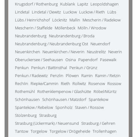
Krugsdorf / Rothenburg
Kublank
Lapitz
Leopoldshagen
Lindetal
Lindetal / Dewitz
Luckow
Luckow / Rieth
Lübs
Lübs / Heinrichshof
Löcknitz
Mallin
Mescherin / Radekow
Mescherin / Staffelde
Möllenbeck
Mölln / Wrodow
Neubrandenburg
Neubrandenburg / Broda
Neubrandenburg / Neubrandenburg Ost
Neuendorf
Neuenkirchen
Neuenkirchen / Neverin
Neustrelitz
Neverin
Oberuckersee / Seehausen
Osina
Papendorf
Pasewalk
Penkun
Penkun / Battinsthal
Penkun / Grünz
Penkun / Radewitz
Penzlin
Plöwen
Ramin
Ramin / Retzin
Rechlin
Riepke/Cammin
Rieth
Rollwitz
Rosenow
Rossow
Rothemühl
Rothenklempenow / Glashütte
Röbel/Müritz
Schönhausen
Schönhausen / Matzdorf
Spantekow
Spantekow / Rebelow
Sponholz
Staven / Rossow
Stolzenburg
Strasburg
Strasburg (Uckermark) / Neuensund
Strasburg / Gehren
Tantow
Torgelow
Torgelow / Drögeheide
Trollenhagen