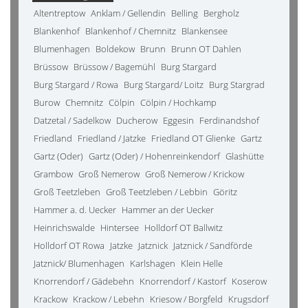
Altentreptow
Anklam / Gellendin
Belling
Bergholz
Blankenhof
Blankenhof / Chemnitz
Blankensee
Blumenhagen
Boldekow
Brunn
Brunn OT Dahlen
Brüssow
Brüssow / Bagemühl
Burg Stargard
Burg Stargard / Rowa
Burg Stargard/ Loitz
Burg Stargrad
Burow
Chemnitz
Cölpin
Cölpin / Hochkamp
Datzetal / Sadelkow
Ducherow
Eggesin
Ferdinandshof
Friedland
Friedland / Jatzke
Friedland OT Glienke
Gartz
Gartz (Oder)
Gartz (Oder) / Hohenreinkendorf
Glashütte
Grambow
Groß Nemerow
Groß Nemerow / Krickow
Groß Teetzleben
Groß Teetzleben / Lebbin
Göritz
Hammer a. d. Uecker
Hammer an der Uecker
Heinrichswalde
Hintersee
Holldorf OT Ballwitz
Holldorf OT Rowa
Jatzke
Jatznick
Jatznick / Sandförde
Jatznick/ Blumenhagen
Karlshagen
Klein Helle
Knorrendorf / Gädebehn
Knorrendorf / Kastorf
Koserow
Krackow
Krackow / Lebehn
Kriesow / Borgfeld
Krugsdorf