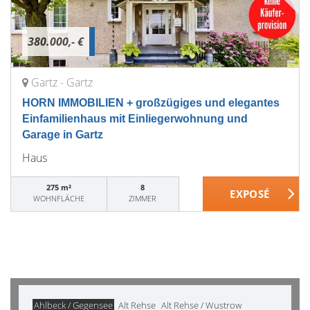
380.000,- €
Gartz - Gartz
HORN IMMOBILIEN + großzügiges und elegantes
Einfamilienhaus mit Einliegerwohnung und
Garage in Gartz
Haus
275 m²
8
WOHNFLÄCHE
ZIMMER
Ahlbeck / Gegensee
Alt Rehse
Alt Rehse / Wustrow