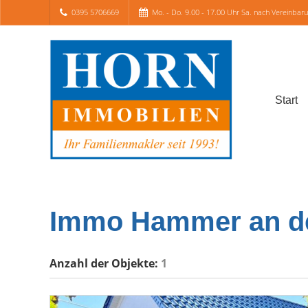
0395 5706669
Mo. - Do. 9.00 - 17.00 Uhr Sa. nach Vereinbar
Start
Immo Hammer an d
Anzahl der
Objekte:
1