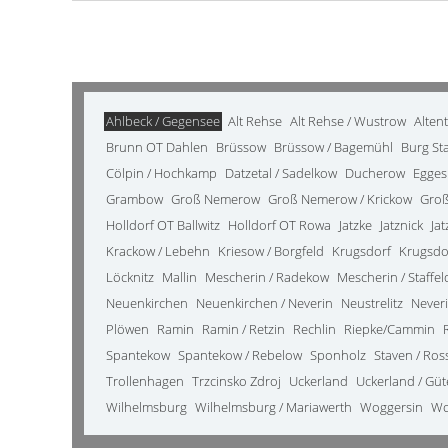
Ahlbeck / Gegensee
Alt Rehse
Alt Rehse / Wustrow
Alten
Brunn OT Dahlen
Brüssow
Brüssow / Bagemühl
Burg St
Cölpin / Hochkamp
Datzetal / Sadelkow
Ducherow
Egges
Grambow
Groß Nemerow
Groß Nemerow / Krickow
Groß
Holldorf OT Ballwitz
Holldorf OT Rowa
Jatzke
Jatznick
Ja
Krackow / Lebehn
Kriesow / Borgfeld
Krugsdorf
Krugsdo
Löcknitz
Mallin
Mescherin / Radekow
Mescherin / Staffel
Neuenkirchen
Neuenkirchen / Neverin
Neustrelitz
Never
Plöwen
Ramin
Ramin / Retzin
Rechlin
Riepke/Cammin
Spantekow
Spantekow / Rebelow
Sponholz
Staven / Ro
Trollenhagen
Trzcinsko Zdroj
Uckerland
Uckerland / Gü
Wilhelmsburg
Wilhelmsburg / Mariawerth
Woggersin
Wo