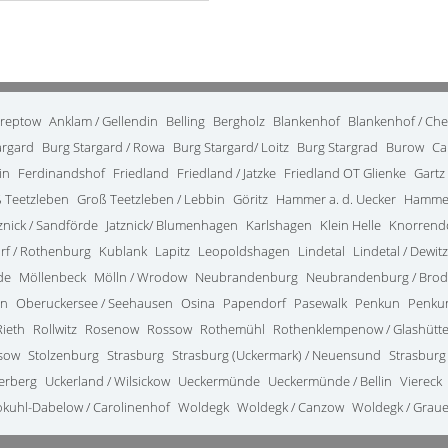
treptow
Anklam / Gellendin
Belling
Bergholz
Blankenhof
Blankenhof / Ch
argard
Burg Stargard / Rowa
Burg Stargard/ Loitz
Burg Stargrad
Burow
Ca
in
Ferdinandshof
Friedland
Friedland / Jatzke
Friedland OT Glienke
Gartz
 Teetzleben
Groß Teetzleben / Lebbin
Göritz
Hammer a. d. Uecker
Hammer
tznick / Sandförde
Jatznick/ Blumenhagen
Karlshagen
Klein Helle
Knorrend
rf / Rothenburg
Kublank
Lapitz
Leopoldshagen
Lindetal
Lindetal / Dewitz
de
Möllenbeck
Mölln / Wrodow
Neubrandenburg
Neubrandenburg / Bro
in
Oberuckersee / Seehausen
Osina
Papendorf
Pasewalk
Penkun
Penkun
Rieth
Rollwitz
Rosenow
Rossow
Rothemühl
Rothenklempenow / Glashütt
ssow
Stolzenburg
Strasburg
Strasburg (Uckermark) / Neuensund
Strasburg
terberg
Uckerland / Wilsickow
Ueckermünde
Ueckermünde / Bellin
Viereck
kuhl-Dabelow / Carolinenhof
Woldegk
Woldegk / Canzow
Woldegk / Grau