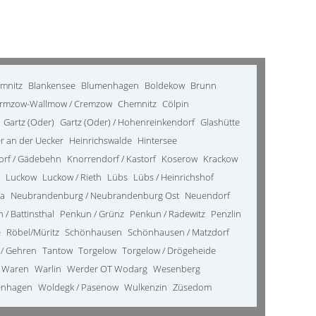
emnitz
Blankensee
Blumenhagen
Boldekow
Brunn
rmzow-Wallmow / Cremzow
Chemnitz
Cölpin
Gartz (Oder)
Gartz (Oder) / Hohenreinkendorf
Glashütte
 an der Uecker
Heinrichswalde
Hintersee
orf / Gädebehn
Knorrendorf / Kastorf
Koserow
Krackow
Luckow
Luckow / Rieth
Lübs
Lübs / Heinrichshof
da
Neubrandenburg / Neubrandenburg Ost
Neuendorf
 / Battinsthal
Penkun / Grünz
Penkun / Radewitz
Penzlin
e
Röbel/Müritz
Schönhausen
Schönhausen / Matzdorf
 / Gehren
Tantow
Torgelow
Torgelow / Drögeheide
Waren
Warlin
Werder OT Wodarg
Wesenberg
enhagen
Woldegk / Pasenow
Wulkenzin
Züsedom