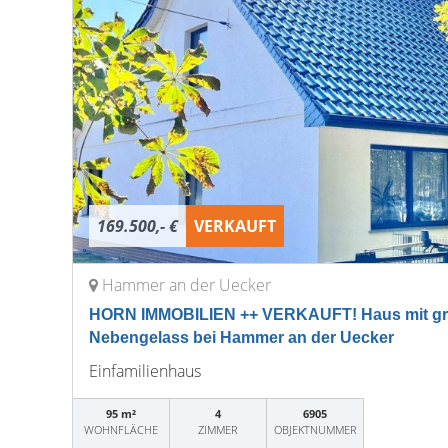
169.500,- €
VERKAUFT
Hammer an der Uecker
HORN IMMOBILIEN ++ VERKAUFT! Haus mit g
Nebengelass bei Hammer an der Uecker
Einfamilienhaus
95 m²
4
6905
WOHNFLÄCHE
ZIMMER
OBJEKTNUMMER