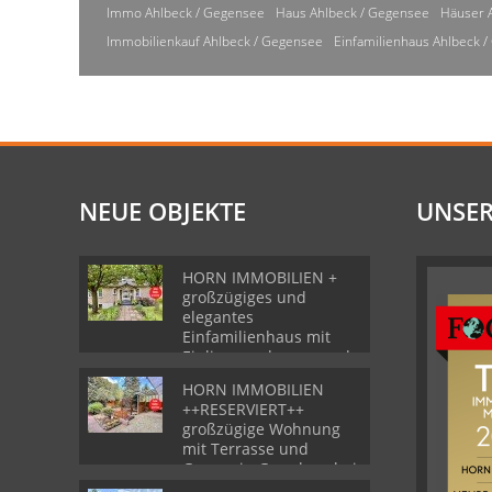
Immo Ahlbeck / Gegensee
Haus Ahlbeck / Gegensee
Häuser 
Immobilienkauf Ahlbeck / Gegensee
Einfamilienhaus Ahlbeck 
NEUE OBJEKTE
UNSER
HORN IMMOBILIEN +
großzügiges und
elegantes
Einfamilienhaus mit
Einliegerwohnung und
Garage in Gartz
HORN IMMOBILIEN
++RESERVIERT++
großzügige Wohnung
mit Terrasse und
Garage in Grambow bei
Löcknitz