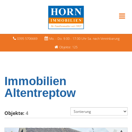
0395 5706669
Mo. - Do. 9.00 - 17.00 Uhr Sa. nach Vereinbarung
Objekte: 125
Immobilien
Altentreptow
Objekte:
4