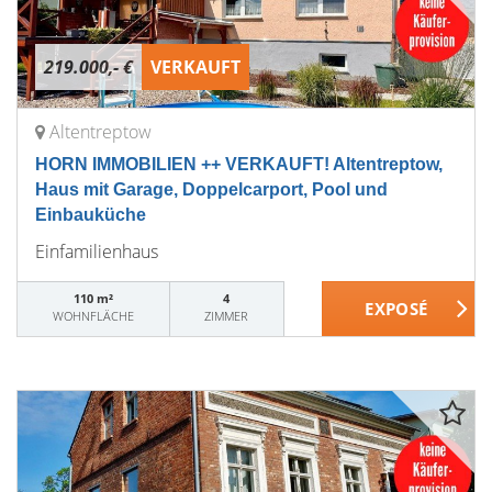
219.000,- €
VERKAUFT
Altentreptow
HORN IMMOBILIEN ++ VERKAUFT! Altentreptow,
Haus mit Garage, Doppelcarport, Pool und
Einbauküche
Einfamilienhaus
110 m²
4
WOHNFLÄCHE
ZIMMER