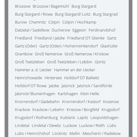
Brüssow
Brüssow / Bagemühl
Burg Stargard
Burg Stargard / Rowa
Burg Stargard/ Loitz
Burg Stargrad
Burow
Chemnitz
Cölpin
Cölpin / Hochkamp
Datzetal / Sadelkow
Ducherow
Eggesin
Ferdinandshof
Friedland
Friedland / Jatzke
Friedland OT Glienke
Gartz
Gartz (Oder)
Gartz (Oder) / Hohenreinkendorf
Glashütte
Grambow
Groß Nemerow
Groß Nemerow / Krickow
Groß Teetzleben
Groß Teetzleben / Lebbin
Göritz
Hammer a. d. Uecker
Hammer an der Uecker
Heinrichswalde
Hintersee
Holldorf OT Ballwitz
Holldorf OT Rowa
Jatzke
Jatznick
Jatznick / Sandförde
Jatznick/ Blumenhagen
Karlshagen
Klein Helle
Knorrendorf / Gädebehn
Knorrendorf / Kastorf
Koserow
Krackow
Krackow / Lebehn
Kriesow / Borgfeld
Krugsdorf
Krugsdorf / Rothenburg
Kublank
Lapitz
Leopoldshagen
Lindetal
Lindetal / Dewitz
Luckow
Luckow / Rieth
Lübs
Lübs / Heinrichshof
Löcknitz
Mallin
Mescherin / Radekow