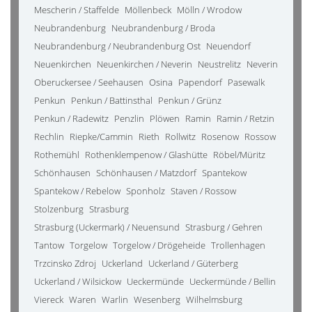
Mescherin / Staffelde
Möllenbeck
Mölln / Wrodow
Neubrandenburg
Neubrandenburg / Broda
Neubrandenburg / Neubrandenburg Ost
Neuendorf
Neuenkirchen
Neuenkirchen / Neverin
Neustrelitz
Neverin
Oberuckersee / Seehausen
Osina
Papendorf
Pasewalk
Penkun
Penkun / Battinsthal
Penkun / Grünz
Penkun / Radewitz
Penzlin
Plöwen
Ramin
Ramin / Retzin
Rechlin
Riepke/Cammin
Rieth
Rollwitz
Rosenow
Rossow
Rothemühl
Rothenklempenow / Glashütte
Röbel/Müritz
Schönhausen
Schönhausen / Matzdorf
Spantekow
Spantekow / Rebelow
Sponholz
Staven / Rossow
Stolzenburg
Strasburg
Strasburg (Uckermark) / Neuensund
Strasburg / Gehren
Tantow
Torgelow
Torgelow / Drögeheide
Trollenhagen
Trzcinsko Zdroj
Uckerland
Uckerland / Güterberg
Uckerland / Wilsickow
Ueckermünde
Ueckermünde / Bellin
Viereck
Waren
Warlin
Wesenberg
Wilhelmsburg