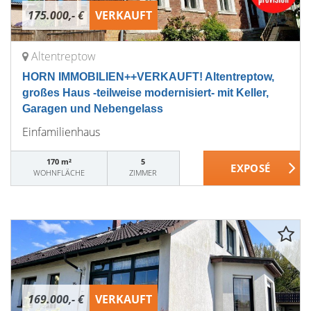
175.000,- €
VERKAUFT
Altentreptow
HORN IMMOBILIEN++VERKAUFT! Altentreptow,
großes Haus -teilweise modernisiert- mit Keller,
Garagen und Nebengelass
Einfamilienhaus
170 m²
5
WOHNFLÄCHE
ZIMMER
169.000,- €
VERKAUFT