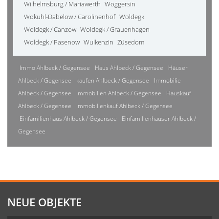
Wilhelmsburg / Mariawerth
Woggersin
Wokuhl-Dabelow / Carolinenhof
Woldegk
Woldegk / Canzow
Woldegk / Grauenhagen
Woldegk / Pasenow
Wulkenzin
Züsedom
Immo Ahlbeck / Gegensee
Haus Ahlbeck / Gegensee
Häuser
Ahlbeck / Gegensee
kaufen Ahlbeck / Gegensee
Immobilie
Ahlbeck / Gegensee
Immobilien Ahlbeck / Gegensee
Hauskauf
Ahlbeck / Gegensee
Immobilienkauf Ahlbeck / Gegensee
Einfamilienhaus Ahlbeck / Gegensee
Einfamilienhäuser Ahlbeck /
Gegensee
NEUE OBJEKTE