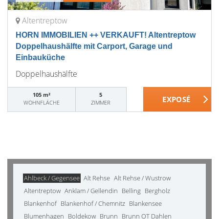
Altentreptow
HORN IMMOBILIEN ++ VERKAUFT! Altentreptow
Doppelhaushälfte mit Carport, Garage und
Einbauküche
Doppelhaushälfte
105 m²
5
WOHNFLÄCHE
ZIMMER
Ahlbeck / Gegensee
Alt Rehse
Alt Rehse / Wustrow
Altentreptow
Anklam / Gellendin
Belling
Bergholz
Blankenhof
Blankenhof / Chemnitz
Blankensee
Blumenhagen
Boldekow
Brunn
Brunn OT Dahlen