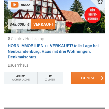
Video
348.000,- €
VERKAUFT
Cölpin / Hochkamp
HORN IMMOBILIEN ++ VERKAUFT! tolle Lage bei
Neubrandenburg, Haus mit drei Wohnungen,
Denkmalschutz
Bauernhaus
245 m²
10
WOHNFLÄCHE
ZIMMER