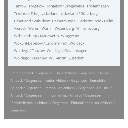
Tantow
Torgelow
Torgelow / Drögeheide
Trollenhagen
Trzcinsko Zdroj
Uckerland
Uckerland / Güterberg
Uckerland / Wilsickow
Ueckermünde
Ueckermünde / Bellin
Viereck
Waren
Warlin
Wesenberg
Wilhelmsburg
Wilhelmsburg / Mariawerth
Woggersin
Wokuhl-Dabelow / Carolinenhof
Woldegk
Woldegk / Canzow
Woldegk / Grauenhagen
Woldegk / Pasenow
Wulkenzin
Züsedom
Immo Ahlbeck / Gegensee
Haus Ahlbeck / Gegensee
Häuser
Ahlbeck / Gegensee
kaufen Ahlbeck / Gegensee
Immobilie
Ahlbeck / Gegensee
Immobilien Ahlbeck / Gegensee
Hauskauf
Ahlbeck / Gegensee
Immobilienkauf Ahlbeck / Gegensee
Einfamilienhaus Ahlbeck / Gegensee
Einfamilienhäuser Ahlbeck /
Gegensee