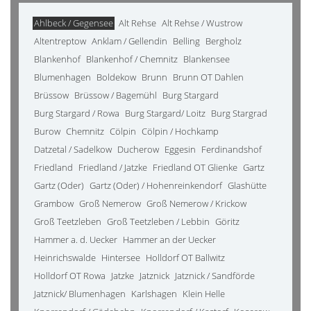
Ahlbeck / Gegensee
Alt Rehse
Alt Rehse / Wustrow
Altentreptow
Anklam / Gellendin
Belling
Bergholz
Blankenhof
Blankenhof / Chemnitz
Blankensee
Blumenhagen
Boldekow
Brunn
Brunn OT Dahlen
Brüssow
Brüssow / Bagemühl
Burg Stargard
Burg Stargard / Rowa
Burg Stargard/ Loitz
Burg Stargrad
Burow
Chemnitz
Cölpin
Cölpin / Hochkamp
Datzetal / Sadelkow
Ducherow
Eggesin
Ferdinandshof
Friedland
Friedland / Jatzke
Friedland OT Glienke
Gartz
Gartz (Oder)
Gartz (Oder) / Hohenreinkendorf
Glashütte
Grambow
Groß Nemerow
Groß Nemerow / Krickow
Groß Teetzleben
Groß Teetzleben / Lebbin
Göritz
Hammer a. d. Uecker
Hammer an der Uecker
Heinrichswalde
Hintersee
Holldorf OT Ballwitz
Holldorf OT Rowa
Jatzke
Jatznick
Jatznick / Sandförde
Jatznick/ Blumenhagen
Karlshagen
Klein Helle