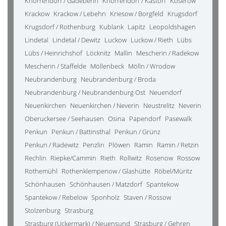
Knorrendorf / Gädebehn
Knorrendorf / Kastorf
Koserow
Krackow
Krackow / Lebehn
Kriesow / Borgfeld
Krugsdorf
Krugsdorf / Rothenburg
Kublank
Lapitz
Leopoldshagen
Lindetal
Lindetal / Dewitz
Luckow
Luckow / Rieth
Lübs
Lübs / Heinrichshof
Löcknitz
Mallin
Mescherin / Radekow
Mescherin / Staffelde
Möllenbeck
Mölln / Wrodow
Neubrandenburg
Neubrandenburg / Broda
Neubrandenburg / Neubrandenburg Ost
Neuendorf
Neuenkirchen
Neuenkirchen / Neverin
Neustrelitz
Neverin
Oberuckersee / Seehausen
Osina
Papendorf
Pasewalk
Penkun
Penkun / Battinsthal
Penkun / Grünz
Penkun / Radewitz
Penzlin
Plöwen
Ramin
Ramin / Retzin
Rechlin
Riepke/Cammin
Rieth
Rollwitz
Rosenow
Rossow
Rothemühl
Rothenklempenow / Glashütte
Röbel/Müritz
Schönhausen
Schönhausen / Matzdorf
Spantekow
Spantekow / Rebelow
Sponholz
Staven / Rossow
Stolzenburg
Strasburg
Strasburg (Uckermark) / Neuensund
Strasburg / Gehren