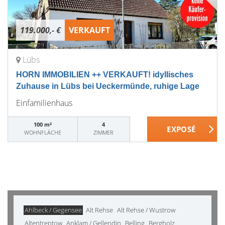
119.000,- €
VERKAUFT
Lübs
HORN IMMOBILIEN ++ VERKAUFT! idyllisches
Zuhause in Lübs bei Ueckermünde, ruhige Lage
Einfamilienhaus
100 m²
4
WOHNFLÄCHE
ZIMMER
Ahlbeck / Gegensee
Alt Rehse
Alt Rehse / Wustrow
Altentreptow
Anklam / Gellendin
Belling
Bergholz