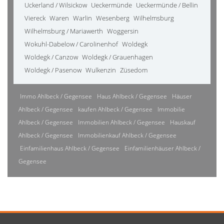
Uckerland / Wilsickow
Ueckermünde
Ueckermünde / Bellin
Viereck
Waren
Warlin
Wesenberg
Wilhelmsburg
Wilhelmsburg / Mariawerth
Woggersin
Wokuhl-Dabelow / Carolinenhof
Woldegk
Woldegk / Canzow
Woldegk / Grauenhagen
Woldegk / Pasenow
Wulkenzin
Züsedom
Immo Ahlbeck / Gegensee
Haus Ahlbeck / Gegensee
Häuser
Ahlbeck / Gegensee
kaufen Ahlbeck / Gegensee
Immobilie
Ahlbeck / Gegensee
Immobilien Ahlbeck / Gegensee
Hauskauf
Ahlbeck / Gegensee
Immobilienkauf Ahlbeck / Gegensee
Einfamilienhaus Ahlbeck / Gegensee
Einfamilienhäuser Ahlbeck /
Gegensee