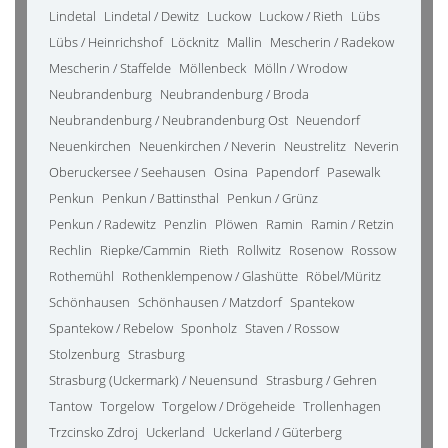
Lindetal
Lindetal / Dewitz
Luckow
Luckow / Rieth
Lübs
Lübs / Heinrichshof
Löcknitz
Mallin
Mescherin / Radekow
Mescherin / Staffelde
Möllenbeck
Mölln / Wrodow
Neubrandenburg
Neubrandenburg / Broda
Neubrandenburg / Neubrandenburg Ost
Neuendorf
Neuenkirchen
Neuenkirchen / Neverin
Neustrelitz
Neverin
Oberuckersee / Seehausen
Osina
Papendorf
Pasewalk
Penkun
Penkun / Battinsthal
Penkun / Grünz
Penkun / Radewitz
Penzlin
Plöwen
Ramin
Ramin / Retzin
Rechlin
Riepke/Cammin
Rieth
Rollwitz
Rosenow
Rossow
Rothemühl
Rothenklempenow / Glashütte
Röbel/Müritz
Schönhausen
Schönhausen / Matzdorf
Spantekow
Spantekow / Rebelow
Sponholz
Staven / Rossow
Stolzenburg
Strasburg
Strasburg (Uckermark) / Neuensund
Strasburg / Gehren
Tantow
Torgelow
Torgelow / Drögeheide
Trollenhagen
Trzcinsko Zdroj
Uckerland
Uckerland / Güterberg