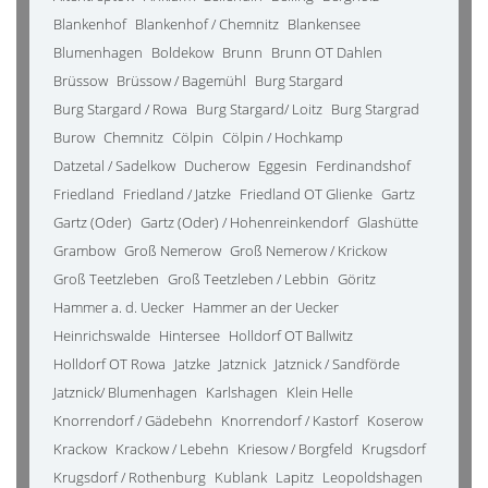
Blankenhof
Blankenhof / Chemnitz
Blankensee
Blumenhagen
Boldekow
Brunn
Brunn OT Dahlen
Brüssow
Brüssow / Bagemühl
Burg Stargard
Burg Stargard / Rowa
Burg Stargard/ Loitz
Burg Stargrad
Burow
Chemnitz
Cölpin
Cölpin / Hochkamp
Datzetal / Sadelkow
Ducherow
Eggesin
Ferdinandshof
Friedland
Friedland / Jatzke
Friedland OT Glienke
Gartz
Gartz (Oder)
Gartz (Oder) / Hohenreinkendorf
Glashütte
Grambow
Groß Nemerow
Groß Nemerow / Krickow
Groß Teetzleben
Groß Teetzleben / Lebbin
Göritz
Hammer a. d. Uecker
Hammer an der Uecker
Heinrichswalde
Hintersee
Holldorf OT Ballwitz
Holldorf OT Rowa
Jatzke
Jatznick
Jatznick / Sandförde
Jatznick/ Blumenhagen
Karlshagen
Klein Helle
Knorrendorf / Gädebehn
Knorrendorf / Kastorf
Koserow
Krackow
Krackow / Lebehn
Kriesow / Borgfeld
Krugsdorf
Krugsdorf / Rothenburg
Kublank
Lapitz
Leopoldshagen