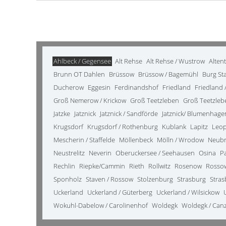
Ahlbeck / Gegensee
Alt Rehse
Alt Rehse / Wustrow
Alten
Brunn OT Dahlen
Brüssow
Brüssow / Bagemühl
Burg St
Ducherow
Eggesin
Ferdinandshof
Friedland
Friedland /
Groß Nemerow / Krickow
Groß Teetzleben
Groß Teetzleb
Jatzke
Jatznick
Jatznick / Sandförde
Jatznick/ Blumenhage
Krugsdorf
Krugsdorf / Rothenburg
Kublank
Lapitz
Leo
Mescherin / Staffelde
Möllenbeck
Mölln / Wrodow
Neub
Neustrelitz
Neverin
Oberuckersee / Seehausen
Osina
P
Rechlin
Riepke/Cammin
Rieth
Rollwitz
Rosenow
Rosso
Sponholz
Staven / Rossow
Stolzenburg
Strasburg
Stras
Uckerland
Uckerland / Güterberg
Uckerland / Wilsickow
Wokuhl-Dabelow / Carolinenhof
Woldegk
Woldegk / Can