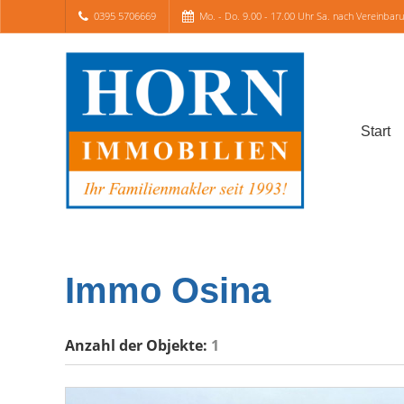
0395 5706669
Mo. - Do. 9.00 - 17.00 Uhr Sa. nach Vereinbar
Start
Immo Osina
Anzahl der
Objekte:
1