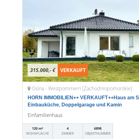
315.000,- €
VERKAUFT
Osina - Westpommern [Zachodniopomorskie]
HORN IMMOBILIEN++ VERKAUFT++Haus am See 
Einbauküche, Doppelgarage und Kamin
Einfamilienhaus
120 m²
4
6898
WOHNFLÄCHE
ZIMMER
OBJEKTNUMMER