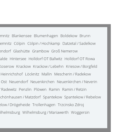
emnitz
Blankensee
Blumenhagen
Boldekow
Brunn
emnitz
Cölpin
Cölpin / Hochkamp
Datzetal / Sadelkow
kendorf
Glashütte
Grambow
Groß Nemerow
alde
Hintersee
Holldorf OT Ballwitz
Holldorf OT Rowa
Koserow
Krackow
Krackow / Lebehn
Kriesow / Borgfeld
 Heinrichshof
Löcknitz
Mallin
Mescherin / Radekow
 Ost
Neuendorf
Neuenkirchen
Neuenkirchen / Neverin
 Radewitz
Penzlin
Plöwen
Ramin
Ramin / Retzin
Schönhausen / Matzdorf
Spantekow
Spantekow / Rebelow
elow / Drögeheide
Trollenhagen
Trzcinsko Zdroj
ilhelmsburg
Wilhelmsburg / Mariawerth
Woggersin