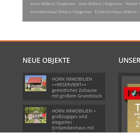
Immo Ahlbeck / Gegensee
Haus Ahlbeck / Gegensee
Häuser 
Immobilienkauf Ahlbeck / Gegensee
Einfamilienhaus Ahlbeck 
NEUE OBJEKTE
UNSER
HORN IMMOBILIEN
++RESERVIERT++
gemütliches Zuhause
mit großem Grundstück
HORN IMMOBILIEN +
großzügiges und
elegantes
Einfamilienhaus mit
Einliegerwohnung und
Garage in Gartz