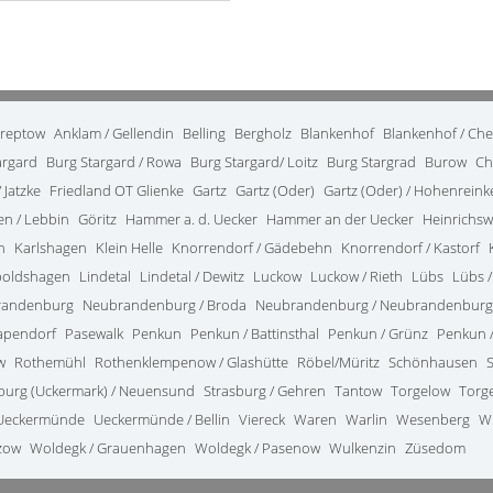
treptow
Anklam / Gellendin
Belling
Bergholz
Blankenhof
Blankenhof / Ch
argard
Burg Stargard / Rowa
Burg Stargard/ Loitz
Burg Stargrad
Burow
Ch
 Jatzke
Friedland OT Glienke
Gartz
Gartz (Oder)
Gartz (Oder) / Hohenrein
en / Lebbin
Göritz
Hammer a. d. Uecker
Hammer an der Uecker
Heinrichsw
n
Karlshagen
Klein Helle
Knorrendorf / Gädebehn
Knorrendorf / Kastorf
poldshagen
Lindetal
Lindetal / Dewitz
Luckow
Luckow / Rieth
Lübs
Lübs /
randenburg
Neubrandenburg / Broda
Neubrandenburg / Neubrandenburg
apendorf
Pasewalk
Penkun
Penkun / Battinsthal
Penkun / Grünz
Penkun /
w
Rothemühl
Rothenklempenow / Glashütte
Röbel/Müritz
Schönhausen
burg (Uckermark) / Neuensund
Strasburg / Gehren
Tantow
Torgelow
Torg
Ueckermünde
Ueckermünde / Bellin
Viereck
Waren
Warlin
Wesenberg
W
zow
Woldegk / Grauenhagen
Woldegk / Pasenow
Wulkenzin
Züsedom