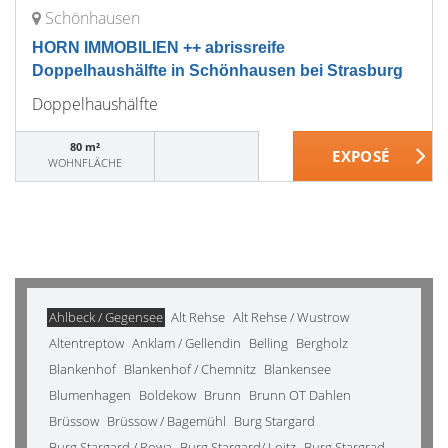
Schönhausen
HORN IMMOBILIEN ++ abrissreife
Doppelhaushälfte in Schönhausen bei Strasburg
Doppelhaushälfte
80 m²
WOHNFLÄCHE
Ahlbeck / Gegensee
Alt Rehse
Alt Rehse / Wustrow
Altentreptow
Anklam / Gellendin
Belling
Bergholz
Blankenhof
Blankenhof / Chemnitz
Blankensee
Blumenhagen
Boldekow
Brunn
Brunn OT Dahlen
Brüssow
Brüssow / Bagemühl
Burg Stargard
Burg Stargard / Rowa
Burg Stargard/ Loitz
Burg Stargrad