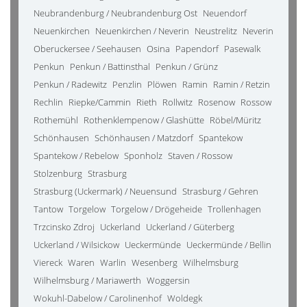
Neubrandenburg / Neubrandenburg Ost
Neuendorf
Neuenkirchen
Neuenkirchen / Neverin
Neustrelitz
Neverin
Oberuckersee / Seehausen
Osina
Papendorf
Pasewalk
Penkun
Penkun / Battinsthal
Penkun / Grünz
Penkun / Radewitz
Penzlin
Plöwen
Ramin
Ramin / Retzin
Rechlin
Riepke/Cammin
Rieth
Rollwitz
Rosenow
Rossow
Rothemühl
Rothenklempenow / Glashütte
Röbel/Müritz
Schönhausen
Schönhausen / Matzdorf
Spantekow
Spantekow / Rebelow
Sponholz
Staven / Rossow
Stolzenburg
Strasburg
Strasburg (Uckermark) / Neuensund
Strasburg / Gehren
Tantow
Torgelow
Torgelow / Drögeheide
Trollenhagen
Trzcinsko Zdroj
Uckerland
Uckerland / Güterberg
Uckerland / Wilsickow
Ueckermünde
Ueckermünde / Bellin
Viereck
Waren
Warlin
Wesenberg
Wilhelmsburg
Wilhelmsburg / Mariawerth
Woggersin
Wokuhl-Dabelow / Carolinenhof
Woldegk