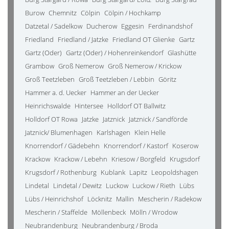
Burow
Chemnitz
Cölpin
Cölpin / Hochkamp
Datzetal / Sadelkow
Ducherow
Eggesin
Ferdinandshof
Friedland
Friedland / Jatzke
Friedland OT Glienke
Gartz
Gartz (Oder)
Gartz (Oder) / Hohenreinkendorf
Glashütte
Grambow
Groß Nemerow
Groß Nemerow / Krickow
Groß Teetzleben
Groß Teetzleben / Lebbin
Göritz
Hammer a. d. Uecker
Hammer an der Uecker
Heinrichswalde
Hintersee
Holldorf OT Ballwitz
Holldorf OT Rowa
Jatzke
Jatznick
Jatznick / Sandförde
Jatznick/ Blumenhagen
Karlshagen
Klein Helle
Knorrendorf / Gädebehn
Knorrendorf / Kastorf
Koserow
Krackow
Krackow / Lebehn
Kriesow / Borgfeld
Krugsdorf
Krugsdorf / Rothenburg
Kublank
Lapitz
Leopoldshagen
Lindetal
Lindetal / Dewitz
Luckow
Luckow / Rieth
Lübs
Lübs / Heinrichshof
Löcknitz
Mallin
Mescherin / Radekow
Mescherin / Staffelde
Möllenbeck
Mölln / Wrodow
Neubrandenburg
Neubrandenburg / Broda