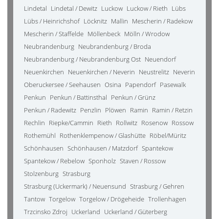
Lindetal
Lindetal / Dewitz
Luckow
Luckow / Rieth
Lübs
Lübs / Heinrichshof
Löcknitz
Mallin
Mescherin / Radekow
Mescherin / Staffelde
Möllenbeck
Mölln / Wrodow
Neubrandenburg
Neubrandenburg / Broda
Neubrandenburg / Neubrandenburg Ost
Neuendorf
Neuenkirchen
Neuenkirchen / Neverin
Neustrelitz
Neverin
Oberuckersee / Seehausen
Osina
Papendorf
Pasewalk
Penkun
Penkun / Battinsthal
Penkun / Grünz
Penkun / Radewitz
Penzlin
Plöwen
Ramin
Ramin / Retzin
Rechlin
Riepke/Cammin
Rieth
Rollwitz
Rosenow
Rossow
Rothemühl
Rothenklempenow / Glashütte
Röbel/Müritz
Schönhausen
Schönhausen / Matzdorf
Spantekow
Spantekow / Rebelow
Sponholz
Staven / Rossow
Stolzenburg
Strasburg
Strasburg (Uckermark) / Neuensund
Strasburg / Gehren
Tantow
Torgelow
Torgelow / Drögeheide
Trollenhagen
Trzcinsko Zdroj
Uckerland
Uckerland / Güterberg