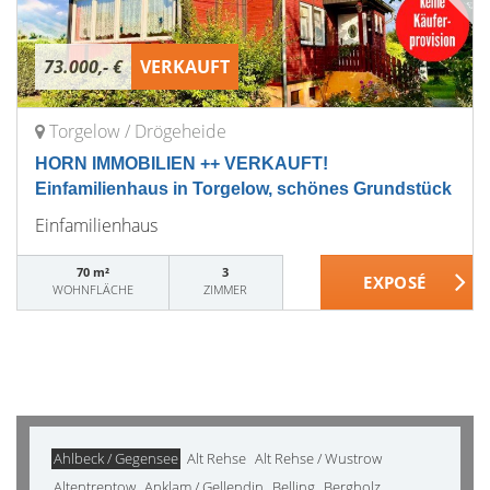
73.000,- €
VERKAUFT
Torgelow / Drögeheide
HORN IMMOBILIEN ++ VERKAUFT!
Einfamilienhaus in Torgelow, schönes Grundstück
Einfamilienhaus
70 m²
3
WOHNFLÄCHE
ZIMMER
Ahlbeck / Gegensee
Alt Rehse
Alt Rehse / Wustrow
Altentreptow
Anklam / Gellendin
Belling
Bergholz