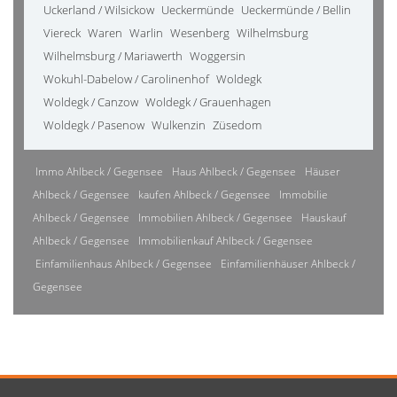
Uckerland / Wilsickow
Ueckermünde
Ueckermünde / Bellin
Viereck
Waren
Warlin
Wesenberg
Wilhelmsburg
Wilhelmsburg / Mariawerth
Woggersin
Wokuhl-Dabelow / Carolinenhof
Woldegk
Woldegk / Canzow
Woldegk / Grauenhagen
Woldegk / Pasenow
Wulkenzin
Züsedom
Immo Ahlbeck / Gegensee
Haus Ahlbeck / Gegensee
Häuser
Ahlbeck / Gegensee
kaufen Ahlbeck / Gegensee
Immobilie
Ahlbeck / Gegensee
Immobilien Ahlbeck / Gegensee
Hauskauf
Ahlbeck / Gegensee
Immobilienkauf Ahlbeck / Gegensee
Einfamilienhaus Ahlbeck / Gegensee
Einfamilienhäuser Ahlbeck /
Gegensee