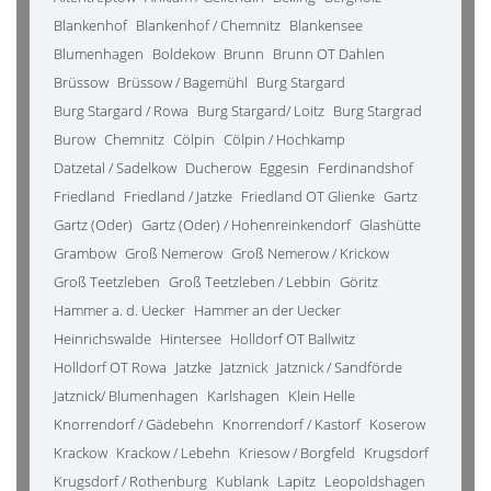
Blankenhof
Blankenhof / Chemnitz
Blankensee
Blumenhagen
Boldekow
Brunn
Brunn OT Dahlen
Brüssow
Brüssow / Bagemühl
Burg Stargard
Burg Stargard / Rowa
Burg Stargard/ Loitz
Burg Stargrad
Burow
Chemnitz
Cölpin
Cölpin / Hochkamp
Datzetal / Sadelkow
Ducherow
Eggesin
Ferdinandshof
Friedland
Friedland / Jatzke
Friedland OT Glienke
Gartz
Gartz (Oder)
Gartz (Oder) / Hohenreinkendorf
Glashütte
Grambow
Groß Nemerow
Groß Nemerow / Krickow
Groß Teetzleben
Groß Teetzleben / Lebbin
Göritz
Hammer a. d. Uecker
Hammer an der Uecker
Heinrichswalde
Hintersee
Holldorf OT Ballwitz
Holldorf OT Rowa
Jatzke
Jatznick
Jatznick / Sandförde
Jatznick/ Blumenhagen
Karlshagen
Klein Helle
Knorrendorf / Gädebehn
Knorrendorf / Kastorf
Koserow
Krackow
Krackow / Lebehn
Kriesow / Borgfeld
Krugsdorf
Krugsdorf / Rothenburg
Kublank
Lapitz
Leopoldshagen