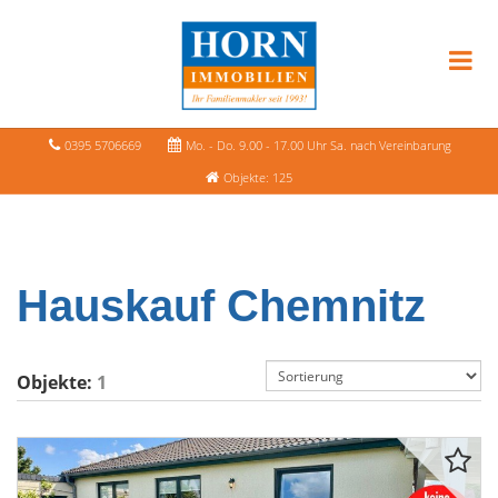
0395 5706669
Mo. - Do. 9.00 - 17.00 Uhr Sa. nach Vereinbarung
Objekte: 125
Hauskauf Chemnitz
Objekte:
1