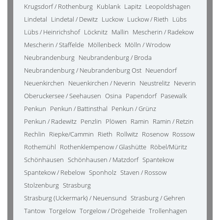
Krugsdorf / Rothenburg
Kublank
Lapitz
Leopoldshagen
Lindetal
Lindetal / Dewitz
Luckow
Luckow / Rieth
Lübs
Lübs / Heinrichshof
Löcknitz
Mallin
Mescherin / Radekow
Mescherin / Staffelde
Möllenbeck
Mölln / Wrodow
Neubrandenburg
Neubrandenburg / Broda
Neubrandenburg / Neubrandenburg Ost
Neuendorf
Neuenkirchen
Neuenkirchen / Neverin
Neustrelitz
Neverin
Oberuckersee / Seehausen
Osina
Papendorf
Pasewalk
Penkun
Penkun / Battinsthal
Penkun / Grünz
Penkun / Radewitz
Penzlin
Plöwen
Ramin
Ramin / Retzin
Rechlin
Riepke/Cammin
Rieth
Rollwitz
Rosenow
Rossow
Rothemühl
Rothenklempenow / Glashütte
Röbel/Müritz
Schönhausen
Schönhausen / Matzdorf
Spantekow
Spantekow / Rebelow
Sponholz
Staven / Rossow
Stolzenburg
Strasburg
Strasburg (Uckermark) / Neuensund
Strasburg / Gehren
Tantow
Torgelow
Torgelow / Drögeheide
Trollenhagen