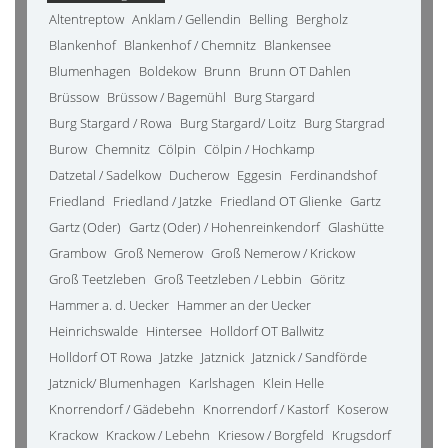
Altentreptow
Anklam / Gellendin
Belling
Bergholz
Blankenhof
Blankenhof / Chemnitz
Blankensee
Blumenhagen
Boldekow
Brunn
Brunn OT Dahlen
Brüssow
Brüssow / Bagemühl
Burg Stargard
Burg Stargard / Rowa
Burg Stargard/ Loitz
Burg Stargrad
Burow
Chemnitz
Cölpin
Cölpin / Hochkamp
Datzetal / Sadelkow
Ducherow
Eggesin
Ferdinandshof
Friedland
Friedland / Jatzke
Friedland OT Glienke
Gartz
Gartz (Oder)
Gartz (Oder) / Hohenreinkendorf
Glashütte
Grambow
Groß Nemerow
Groß Nemerow / Krickow
Groß Teetzleben
Groß Teetzleben / Lebbin
Göritz
Hammer a. d. Uecker
Hammer an der Uecker
Heinrichswalde
Hintersee
Holldorf OT Ballwitz
Holldorf OT Rowa
Jatzke
Jatznick
Jatznick / Sandförde
Jatznick/ Blumenhagen
Karlshagen
Klein Helle
Knorrendorf / Gädebehn
Knorrendorf / Kastorf
Koserow
Krackow
Krackow / Lebehn
Kriesow / Borgfeld
Krugsdorf