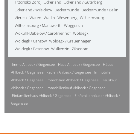
Trzcinsko Zdroj
Uckerland
Uckerland / Güterberg
Uckerland / Wilsickow
Ueckermünde
Ueckermünde / Bellin
Viereck
Waren
Warlin
Wesenberg
Wilhelmsburg
Wilhelmsburg / Mariawerth
Woggersin
Wokuhl-Dabelow / Carolinenhof
Woldegk
Woldegk / Canzow
Woldegk / Grauenhagen
Woldegk / Pasenow
Wulkenzin
Züsedom
Immo Ahlbeck / Gegensee
Haus Ahlbeck / Gegensee
Häuser
Ahlbeck / Gegensee
kaufen Ahlbeck / Gegensee
Immobilie
Ahlbeck / Gegensee
Immobilien Ahlbeck / Gegensee
Hauskauf
Ahlbeck / Gegensee
Immobilienkauf Ahlbeck / Gegensee
Einfamilienhaus Ahlbeck / Gegensee
Einfamilienhäuser Ahlbeck /
Gegensee