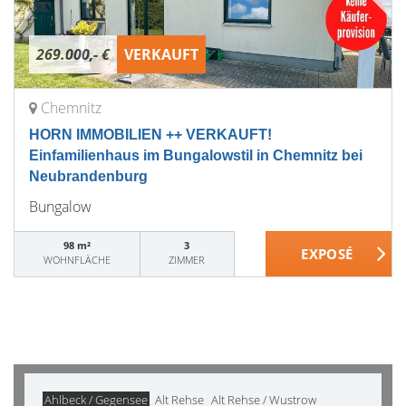
269.000,- €
VERKAUFT
Chemnitz
HORN IMMOBILIEN ++ VERKAUFT!
Einfamilienhaus im Bungalowstil in Chemnitz bei
Neubrandenburg
Bungalow
98 m²
3
WOHNFLÄCHE
ZIMMER
Ahlbeck / Gegensee
Alt Rehse
Alt Rehse / Wustrow