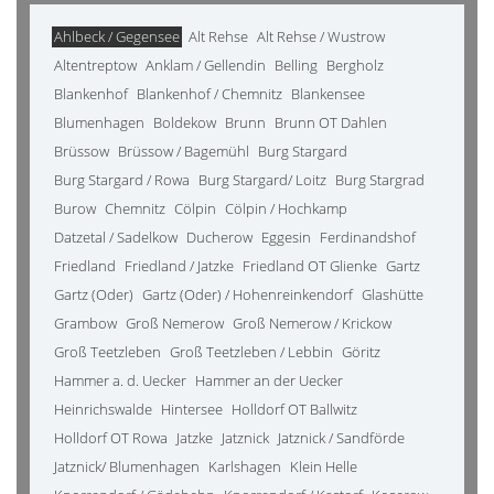
Ahlbeck / Gegensee
Alt Rehse
Alt Rehse / Wustrow
Altentreptow
Anklam / Gellendin
Belling
Bergholz
Blankenhof
Blankenhof / Chemnitz
Blankensee
Blumenhagen
Boldekow
Brunn
Brunn OT Dahlen
Brüssow
Brüssow / Bagemühl
Burg Stargard
Burg Stargard / Rowa
Burg Stargard/ Loitz
Burg Stargrad
Burow
Chemnitz
Cölpin
Cölpin / Hochkamp
Datzetal / Sadelkow
Ducherow
Eggesin
Ferdinandshof
Friedland
Friedland / Jatzke
Friedland OT Glienke
Gartz
Gartz (Oder)
Gartz (Oder) / Hohenreinkendorf
Glashütte
Grambow
Groß Nemerow
Groß Nemerow / Krickow
Groß Teetzleben
Groß Teetzleben / Lebbin
Göritz
Hammer a. d. Uecker
Hammer an der Uecker
Heinrichswalde
Hintersee
Holldorf OT Ballwitz
Holldorf OT Rowa
Jatzke
Jatznick
Jatznick / Sandförde
Jatznick/ Blumenhagen
Karlshagen
Klein Helle