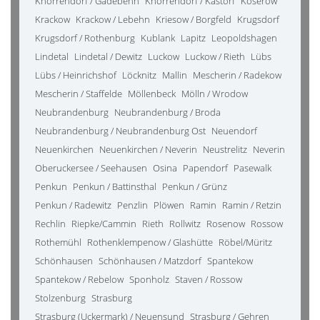
Knorrendorf / Gädebehn
Knorrendorf / Kastorf
Koserow
Krackow
Krackow / Lebehn
Kriesow / Borgfeld
Krugsdorf
Krugsdorf / Rothenburg
Kublank
Lapitz
Leopoldshagen
Lindetal
Lindetal / Dewitz
Luckow
Luckow / Rieth
Lübs
Lübs / Heinrichshof
Löcknitz
Mallin
Mescherin / Radekow
Mescherin / Staffelde
Möllenbeck
Mölln / Wrodow
Neubrandenburg
Neubrandenburg / Broda
Neubrandenburg / Neubrandenburg Ost
Neuendorf
Neuenkirchen
Neuenkirchen / Neverin
Neustrelitz
Neverin
Oberuckersee / Seehausen
Osina
Papendorf
Pasewalk
Penkun
Penkun / Battinsthal
Penkun / Grünz
Penkun / Radewitz
Penzlin
Plöwen
Ramin
Ramin / Retzin
Rechlin
Riepke/Cammin
Rieth
Rollwitz
Rosenow
Rossow
Rothemühl
Rothenklempenow / Glashütte
Röbel/Müritz
Schönhausen
Schönhausen / Matzdorf
Spantekow
Spantekow / Rebelow
Sponholz
Staven / Rossow
Stolzenburg
Strasburg
Strasburg (Uckermark) / Neuensund
Strasburg / Gehren