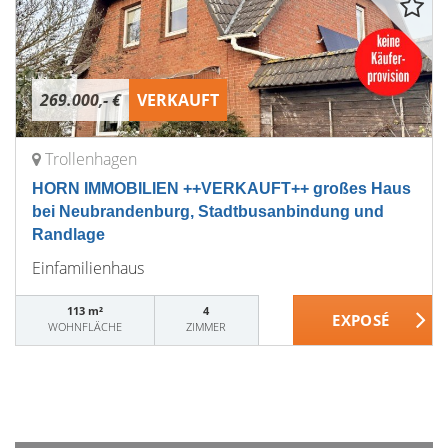
269.000,- €
VERKAUFT
Trollenhagen
HORN IMMOBILIEN ++VERKAUFT++ großes Haus
bei Neubrandenburg, Stadtbusanbindung und
Randlage
Einfamilienhaus
113 m²
4
WOHNFLÄCHE
ZIMMER