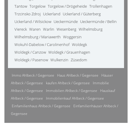
Tantow
Torgelow
Torgelow / Drögeheide
Trollenhagen
Trzcinsko Zdroj
Uckerland
Uckerland / Güterberg
Uckerland / Wilsickow
Ueckermünde
Ueckermünde / Bellin
Viereck
Waren
Warlin
Wesenberg
Wilhelmsburg
Wilhelmsburg / Mariawerth
Woggersin
Wokuhl-Dabelow / Carolinenhof
Woldegk
Woldegk / Canzow
Woldegk / Grauenhagen
Woldegk / Pasenow
Wulkenzin
Züsedom
Immo Ahlbeck / Gegensee
Haus Ahlbeck / Gegensee
Häuser
Ahlbeck / Gegensee
kaufen Ahlbeck / Gegensee
Immobilie
Ahlbeck / Gegensee
Immobilien Ahlbeck / Gegensee
Hauskauf
Ahlbeck / Gegensee
Immobilienkauf Ahlbeck / Gegensee
Einfamilienhaus Ahlbeck / Gegensee
Einfamilienhäuser Ahlbeck /
Gegensee