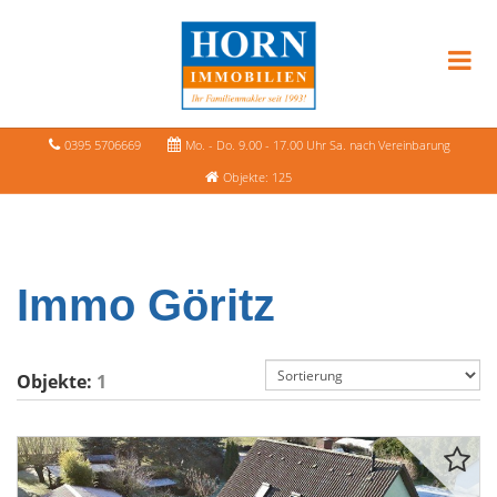
0395 5706669
Mo. - Do. 9.00 - 17.00 Uhr Sa. nach Vereinbarung
Objekte: 125
Immo Göritz
Objekte:
1