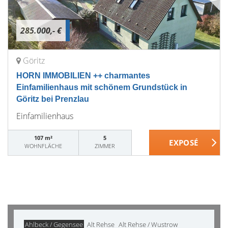
285.000,- €
Göritz
HORN IMMOBILIEN ++ charmantes
Einfamilienhaus mit schönem Grundstück in
Göritz bei Prenzlau
Einfamilienhaus
107 m²
5
WOHNFLÄCHE
ZIMMER
Ahlbeck / Gegensee
Alt Rehse
Alt Rehse / Wustrow