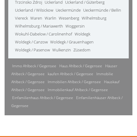
Trzcinsko Zdroj
Uckerland
Uckerland / Güterberg
Uckerland / Wilsickow
Ueckermünde
Ueckermünde / Bellin
Viereck
Waren
Warlin
Wesenberg
Wilhelmsburg
Wilhelmsburg / Mariawerth
Woggersin
Wokuhl-Dabelow / Carolinenhof
Woldegk
Woldegk / Canzow
Woldegk / Grauenhagen
Woldegk / Pasenow
Wulkenzin
Züsedom
Immo Ahlbeck / Gegensee
Haus Ahlbeck / Gegensee
Häuser
Ahlbeck / Gegensee
kaufen Ahlbeck / Gegensee
Immobilie
Ahlbeck / Gegensee
Immobilien Ahlbeck / Gegensee
Hauskauf
Ahlbeck / Gegensee
Immobilienkauf Ahlbeck / Gegensee
Einfamilienhaus Ahlbeck / Gegensee
Einfamilienhäuser Ahlbeck /
Gegensee