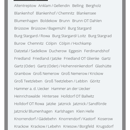
Altentreptow
Anklam / Gellendin
Belling
Bergholz
Blankenhof
Blankenhof / Chemnitz
Blankensee
Blumenhagen
Boldekow
Brunn
Brunn OT Dahlen
Brüssow
Brüssow / Bagemühl
Burg Stargard
Burg Stargard / Rowa
Burg Stargard/ Loitz
Burg Stargrad
Burow
Chemnitz
Cölpin
Cölpin / Hochkamp
Datzetal / Sadelkow
Ducherow
Eggesin
Ferdinandshof
Friedland
Friedland / Jatzke
Friedland OT Glienke
Gartz
Gartz (Oder)
Gartz (Oder) / Hohenreinkendorf
Glashütte
Grambow
Groß Nemerow
Groß Nemerow / Krickow
Groß Teetzleben
Groß Teetzleben / Lebbin
Göritz
Hammer a. d. Uecker
Hammer an der Uecker
Heinrichswalde
Hintersee
Holldorf OT Ballwitz
Holldorf OT Rowa
Jatzke
Jatznick
Jatznick / Sandförde
Jatznick/ Blumenhagen
Karlshagen
Klein Helle
Knorrendorf / Gädebehn
Knorrendorf / Kastorf
Koserow
Krackow
Krackow / Lebehn
Kriesow / Borgfeld
Krugsdorf