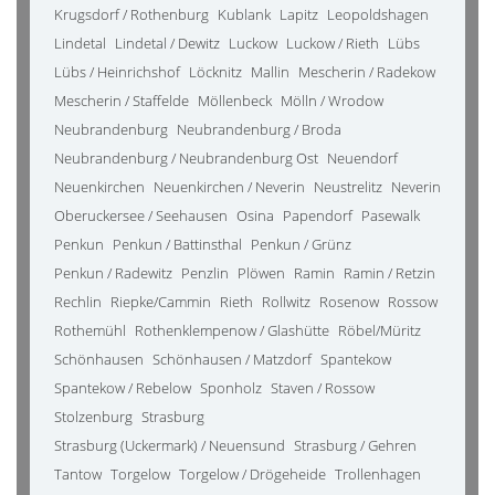
Krugsdorf / Rothenburg
Kublank
Lapitz
Leopoldshagen
Lindetal
Lindetal / Dewitz
Luckow
Luckow / Rieth
Lübs
Lübs / Heinrichshof
Löcknitz
Mallin
Mescherin / Radekow
Mescherin / Staffelde
Möllenbeck
Mölln / Wrodow
Neubrandenburg
Neubrandenburg / Broda
Neubrandenburg / Neubrandenburg Ost
Neuendorf
Neuenkirchen
Neuenkirchen / Neverin
Neustrelitz
Neverin
Oberuckersee / Seehausen
Osina
Papendorf
Pasewalk
Penkun
Penkun / Battinsthal
Penkun / Grünz
Penkun / Radewitz
Penzlin
Plöwen
Ramin
Ramin / Retzin
Rechlin
Riepke/Cammin
Rieth
Rollwitz
Rosenow
Rossow
Rothemühl
Rothenklempenow / Glashütte
Röbel/Müritz
Schönhausen
Schönhausen / Matzdorf
Spantekow
Spantekow / Rebelow
Sponholz
Staven / Rossow
Stolzenburg
Strasburg
Strasburg (Uckermark) / Neuensund
Strasburg / Gehren
Tantow
Torgelow
Torgelow / Drögeheide
Trollenhagen