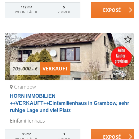
112 m²
5
WOHNFLÄCHE
ZIMMER
105.000,- €
VERKAUFT
Grambow
HORN IMMOBILIEN
++VERKAUFT++Einfamilienhaus in Grambow, sehr
ruhige Lage und viel Platz
Einfamilienhaus
85 m²
3
WOHNFLÄCHE
ZIMMER