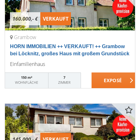
160.000,- €
VERKAUFT
Grambow
HORN IMMOBILIEN ++ VERKAUFT! ++ Grambow
bei Löcknitz, großes Haus mit großem Grundstück
Einfamilienhaus
150 m²
7
WOHNFLÄCHE
ZIMMER
145.000,- €
VERKAUFT