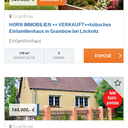
Grambow
HORN IMMOBILIEN ++ VERKAUFT++hübsches
Einfamilienhaus in Grambow bei Löcknitz
Einfamilienhaus
110 m²
5
WOHNFLÄCHE
ZIMMER
144.000,- €
Grambow