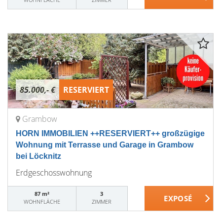
85.000,- €
RESERVIERT
Grambow
HORN IMMOBILIEN ++RESERVIERT++ großzügige
Wohnung mit Terrasse und Garage in Grambow
bei Löcknitz
Erdgeschosswohnung
87 m²
3
WOHNFLÄCHE
ZIMMER