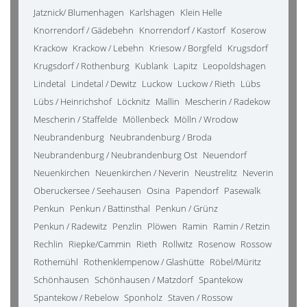
Jatznick/ Blumenhagen
Karlshagen
Klein Helle
Knorrendorf / Gädebehn
Knorrendorf / Kastorf
Koserow
Krackow
Krackow / Lebehn
Kriesow / Borgfeld
Krugsdorf
Krugsdorf / Rothenburg
Kublank
Lapitz
Leopoldshagen
Lindetal
Lindetal / Dewitz
Luckow
Luckow / Rieth
Lübs
Lübs / Heinrichshof
Löcknitz
Mallin
Mescherin / Radekow
Mescherin / Staffelde
Möllenbeck
Mölln / Wrodow
Neubrandenburg
Neubrandenburg / Broda
Neubrandenburg / Neubrandenburg Ost
Neuendorf
Neuenkirchen
Neuenkirchen / Neverin
Neustrelitz
Neverin
Oberuckersee / Seehausen
Osina
Papendorf
Pasewalk
Penkun
Penkun / Battinsthal
Penkun / Grünz
Penkun / Radewitz
Penzlin
Plöwen
Ramin
Ramin / Retzin
Rechlin
Riepke/Cammin
Rieth
Rollwitz
Rosenow
Rossow
Rothemühl
Rothenklempenow / Glashütte
Röbel/Müritz
Schönhausen
Schönhausen / Matzdorf
Spantekow
Spantekow / Rebelow
Sponholz
Staven / Rossow