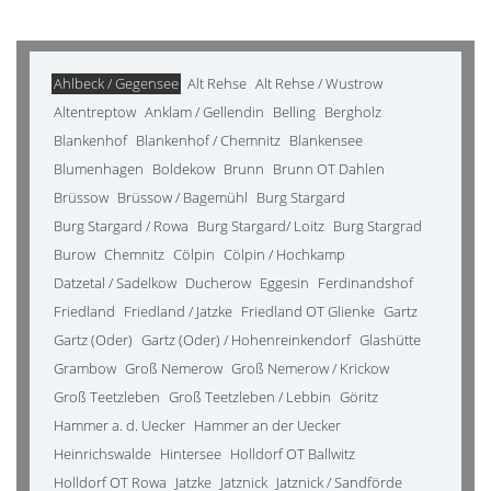
Ahlbeck / Gegensee
Alt Rehse
Alt Rehse / Wustrow
Altentreptow
Anklam / Gellendin
Belling
Bergholz
Blankenhof
Blankenhof / Chemnitz
Blankensee
Blumenhagen
Boldekow
Brunn
Brunn OT Dahlen
Brüssow
Brüssow / Bagemühl
Burg Stargard
Burg Stargard / Rowa
Burg Stargard/ Loitz
Burg Stargrad
Burow
Chemnitz
Cölpin
Cölpin / Hochkamp
Datzetal / Sadelkow
Ducherow
Eggesin
Ferdinandshof
Friedland
Friedland / Jatzke
Friedland OT Glienke
Gartz
Gartz (Oder)
Gartz (Oder) / Hohenreinkendorf
Glashütte
Grambow
Groß Nemerow
Groß Nemerow / Krickow
Groß Teetzleben
Groß Teetzleben / Lebbin
Göritz
Hammer a. d. Uecker
Hammer an der Uecker
Heinrichswalde
Hintersee
Holldorf OT Ballwitz
Holldorf OT Rowa
Jatzke
Jatznick
Jatznick / Sandförde