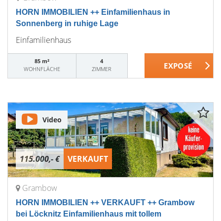
HORN IMMOBILIEN ++ Einfamilienhaus in
Sonnenberg in ruhige Lage
Einfamilienhaus
85 m²
4
WOHNFLÄCHE
ZIMMER
Video
115.000,- €
VERKAUFT
Grambow
HORN IMMOBILIEN ++ VERKAUFT ++ Grambow
bei Löcknitz Einfamilienhaus mit tollem