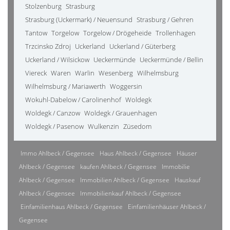
Stolzenburg
Strasburg
Strasburg (Uckermark) / Neuensund
Strasburg / Gehren
Tantow
Torgelow
Torgelow / Drögeheide
Trollenhagen
Trzcinsko Zdroj
Uckerland
Uckerland / Güterberg
Uckerland / Wilsickow
Ueckermünde
Ueckermünde / Bellin
Viereck
Waren
Warlin
Wesenberg
Wilhelmsburg
Wilhelmsburg / Mariawerth
Woggersin
Wokuhl-Dabelow / Carolinenhof
Woldegk
Woldegk / Canzow
Woldegk / Grauenhagen
Woldegk / Pasenow
Wulkenzin
Züsedom
Immo Ahlbeck / Gegensee
Haus Ahlbeck / Gegensee
Häuser
Ahlbeck / Gegensee
kaufen Ahlbeck / Gegensee
Immobilie
Ahlbeck / Gegensee
Immobilien Ahlbeck / Gegensee
Hauskauf
Ahlbeck / Gegensee
Immobilienkauf Ahlbeck / Gegensee
Einfamilienhaus Ahlbeck / Gegensee
Einfamilienhäuser Ahlbeck /
Gegensee