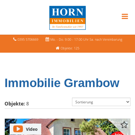
0395 5706669
Mo. - Do. 9.00 - 17.00 Uhr Sa. nach Vereinbarung
Objekte: 125
Immobilie Grambow
Objekte:
8
Video