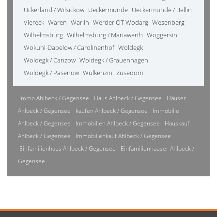
Uckerland / Wilsickow
Ueckermünde
Ueckermünde / Bellin
Viereck
Waren
Warlin
Werder OT Wodarg
Wesenberg
Wilhelmsburg
Wilhelmsburg / Mariawerth
Woggersin
Wokuhl-Dabelow / Carolinenhof
Woldegk
Woldegk / Canzow
Woldegk / Grauenhagen
Woldegk / Pasenow
Wulkenzin
Züsedom
Immo Ahlbeck / Gegensee
Haus Ahlbeck / Gegensee
Häuser
Ahlbeck / Gegensee
kaufen Ahlbeck / Gegensee
Immobilie
Ahlbeck / Gegensee
Immobilien Ahlbeck / Gegensee
Hauskauf
Ahlbeck / Gegensee
Immobilienkauf Ahlbeck / Gegensee
Einfamilienhaus Ahlbeck / Gegensee
Einfamilienhäuser Ahlbeck /
Gegensee