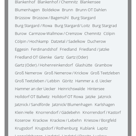
Blankenhof
Blankenhof / Chemnitz
Blankensee
Blumenhagen
Boldekow
Brunn
Brunn OT Dahlen
Brüssow
Brüssow / Bagemühl
Burg Stargard
Burg Stargard / Rowa
Burg Stargard/ Loitz
Burg Stargrad
Burow
Carmzow-Wallmow / Cremzow
Chemnitz
Cölpin
Cölpin / Hochkamp
Datzetal / Sadelkow
Ducherow
Eggesin
Ferdinandshof
Friedland
Friedland / Jatzke
Friedland OT Glienke
Gartz
Gartz (Oder)
Gartz (Oder) / Hohenreinkendorf
Glashütte
Grambow
Groß Nemerow
Groß Nemerow / Krickow
Groß Teetzleben
Groß Teetzleben / Lebbin
Göritz
Hammer a. d. Uecker
Hammer an der Uecker
Heinrichswalde
Hintersee
Holldorf OT Ballwitz
Holldorf OT Rowa
Jatzke
Jatznick
Jatznick / Sandförde
Jatznick/ Blumenhagen
Karlshagen
Klein Helle
Knorrendorf / Gädebehn
Knorrendorf / Kastorf
Koserow
Krackow
Krackow / Lebehn
Kriesow / Borgfeld
Krugsdorf
Krugsdorf / Rothenburg
Kublank
Lapitz