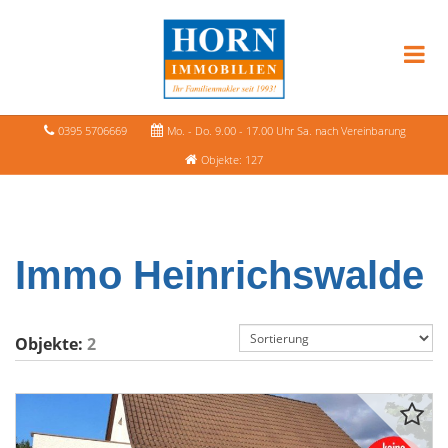
0395 5706669
Mo. - Do. 9.00 - 17.00 Uhr Sa. nach Vereinbarung
Objekte: 127
Immo Heinrichswalde
Objekte:
2