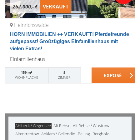
262.000,- €
VERKAUFT
Heinrichswalde
HORN IMMOBILIEN ++ VERKAUFT! Pferdefreunde
aufgepasst! Großzügiges Einfamilienhaus mit
vielen Extras!
Einfamilienhaus
159 m²
5
WOHNFLÄCHE
ZIMMER
Ahlbeck / Gegensee
Alt Rehse
Alt Rehse / Wustrow
Altentreptow
Anklam / Gellendin
Belling
Bergholz