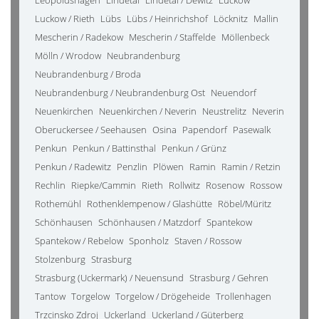
Leopoldshagen
Lindetal
Lindetal / Dewitz
Luckow
Luckow / Rieth
Lübs
Lübs / Heinrichshof
Löcknitz
Mallin
Mescherin / Radekow
Mescherin / Staffelde
Möllenbeck
Mölln / Wrodow
Neubrandenburg
Neubrandenburg / Broda
Neubrandenburg / Neubrandenburg Ost
Neuendorf
Neuenkirchen
Neuenkirchen / Neverin
Neustrelitz
Neverin
Oberuckersee / Seehausen
Osina
Papendorf
Pasewalk
Penkun
Penkun / Battinsthal
Penkun / Grünz
Penkun / Radewitz
Penzlin
Plöwen
Ramin
Ramin / Retzin
Rechlin
Riepke/Cammin
Rieth
Rollwitz
Rosenow
Rossow
Rothemühl
Rothenklempenow / Glashütte
Röbel/Müritz
Schönhausen
Schönhausen / Matzdorf
Spantekow
Spantekow / Rebelow
Sponholz
Staven / Rossow
Stolzenburg
Strasburg
Strasburg (Uckermark) / Neuensund
Strasburg / Gehren
Tantow
Torgelow
Torgelow / Drögeheide
Trollenhagen
Trzcinsko Zdroj
Uckerland
Uckerland / Güterberg