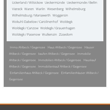
Uckerland / Wilsickow
Ueckermünde
Ueckermünde / Bellin
Viereck
Waren
Warlin
Wesenberg
Wilhelmsburg
Wilhelmsburg / Mariawerth
Woggersin
Wokuhl-Dabelow / Carolinenhof
Woldegk
Woldegk / Canzow
Woldegk / Grauenhagen
Woldegk / Pasenow
Wulkenzin
Züsedom
Immo Ahlbeck / Gegensee
Haus Ahlbeck / Gegensee
Häuser
Ahlbeck / Gegensee
kaufen Ahlbeck / Gegensee
Immobilie
Ahlbeck / Gegensee
Immobilien Ahlbeck / Gegensee
Hauskauf
Ahlbeck / Gegensee
Immobilienkauf Ahlbeck / Gegensee
Einfamilienhaus Ahlbeck / Gegensee
Einfamilienhäuser Ahlbeck /
Gegensee