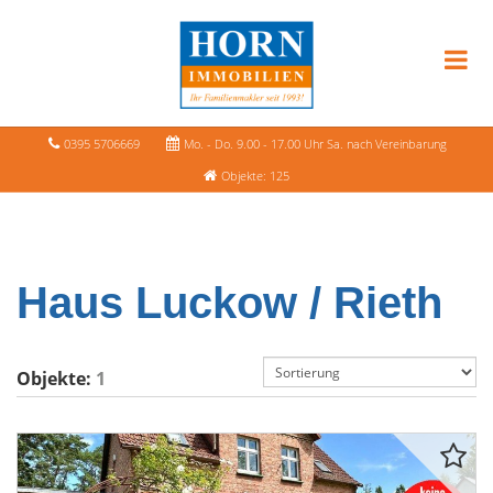
0395 5706669
Mo. - Do. 9.00 - 17.00 Uhr Sa. nach Vereinbarung
Objekte: 125
Haus Luckow / Rieth
Objekte:
1