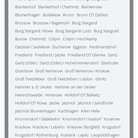
Blankenhof
Blankenhof / Chemnitz
Blankensee
Blumenhagen
Boldekow
Brunn
Brunn OT Dahlen
Brüssow
Brüssow / Bagemühl
Burg Stargard
Burg Stargard / Rowa
Burg Stargard/ Loitz
Burg Stargrad
Burow
Chemnitz
Cölpin
Cölpin / Hochkamp
Datzetal / Sadelkow
Ducherow
Eggesin
Ferdinandshof
Friedland
Friedland / Jatzke
Friedland OT Glienke
Gartz
Gartz (Oder)
Gartz (Oder) / Hohenreinkendorf
Glashütte
Grambow
Groß Nemerow
Groß Nemerow / Krickow
Groß Teetzleben
Groß Teetzleben / Lebbin
Göritz
Hammer a. d. Uecker
Hammer an der Uecker
Heinrichswalde
Hintersee
Holldorf OT Ballwitz
Holldorf OT Rowa
Jatzke
Jatznick
Jatznick / Sandförde
Jatznick/ Blumenhagen
Karlshagen
Klein Helle
Knorrendorf / Gädebehn
Knorrendorf / Kastorf
Koserow
Krackow
Krackow / Lebehn
Kriesow / Borgfeld
Krugsdorf
Krugsdorf / Rothenburg
Kublank
Lapitz
Leopoldshagen