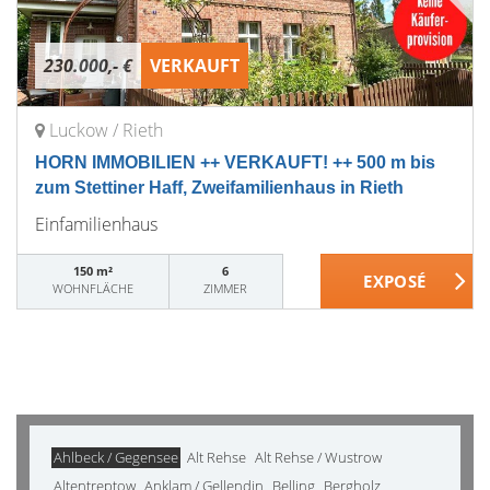
230.000,- €
VERKAUFT
Luckow / Rieth
HORN IMMOBILIEN ++ VERKAUFT! ++ 500 m bis
zum Stettiner Haff, Zweifamilienhaus in Rieth
Einfamilienhaus
150 m²
6
WOHNFLÄCHE
ZIMMER
Ahlbeck / Gegensee
Alt Rehse
Alt Rehse / Wustrow
Altentreptow
Anklam / Gellendin
Belling
Bergholz