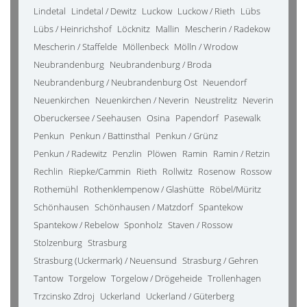
Lindetal
Lindetal / Dewitz
Luckow
Luckow / Rieth
Lübs
Lübs / Heinrichshof
Löcknitz
Mallin
Mescherin / Radekow
Mescherin / Staffelde
Möllenbeck
Mölln / Wrodow
Neubrandenburg
Neubrandenburg / Broda
Neubrandenburg / Neubrandenburg Ost
Neuendorf
Neuenkirchen
Neuenkirchen / Neverin
Neustrelitz
Neverin
Oberuckersee / Seehausen
Osina
Papendorf
Pasewalk
Penkun
Penkun / Battinsthal
Penkun / Grünz
Penkun / Radewitz
Penzlin
Plöwen
Ramin
Ramin / Retzin
Rechlin
Riepke/Cammin
Rieth
Rollwitz
Rosenow
Rossow
Rothemühl
Rothenklempenow / Glashütte
Röbel/Müritz
Schönhausen
Schönhausen / Matzdorf
Spantekow
Spantekow / Rebelow
Sponholz
Staven / Rossow
Stolzenburg
Strasburg
Strasburg (Uckermark) / Neuensund
Strasburg / Gehren
Tantow
Torgelow
Torgelow / Drögeheide
Trollenhagen
Trzcinsko Zdroj
Uckerland
Uckerland / Güterberg