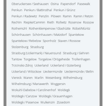
Oberuckersee / Seehausen
Osina
Papendorf
Pasewalk
Penkun
Penkun / Battinsthal
Penkun / Grünz
Penkun / Radewitz
Penzlin
Plöwen
Ramin
Ramin / Retzin
Rechlin
Riepke/Cammin
Rieth
Rollwitz
Rosenow
Rossow
Rothemühl
Rothenklempenow / Glashütte
Röbel/Müritz
Schönhausen
Schönhausen / Matzdorf
Spantekow
Spantekow / Rebelow
Sponholz
Staven / Rossow
Stolzenburg
Strasburg
Strasburg (Uckermark) / Neuensund
Strasburg / Gehren
Tantow
Torgelow
Torgelow / Drögeheide
Trollenhagen
Trzcinsko Zdroj
Uckerland
Uckerland / Güterberg
Uckerland / Wilsickow
Ueckermünde
Ueckermünde / Bellin
Viereck
Waren
Warlin
Wesenberg
Wilhelmsburg
Wilhelmsburg / Mariawerth
Woggersin
Wokuhl-Dabelow / Carolinenhof
Woldegk
Woldegk / Canzow
Woldegk / Grauenhagen
Woldegk / Pasenow
Wulkenzin
Züsedom