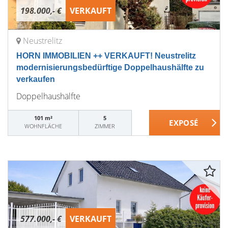
198.000,- €
VERKAUFT
Neustrelitz
HORN IMMOBILIEN ++ VERKAUFT! Neustrelitz
modernisierungsbedürftige Doppelhaushälfte zu
verkaufen
Doppelhaushälfte
101 m²
5
WOHNFLÄCHE
ZIMMER
577.000,- €
VERKAUFT