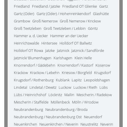
Friedland
Friedland / Jatzke
Friedland OT Glienke
Gartz
Gartz (Oder)
Gartz (Oder) / Hohenreinkendorf
Glashütte
Grambow
Groß Nemerow
Groß Nemerow / Krickow
Groß Teetzleben
Groß Teetzleben / Lebbin
Göritz
Hammer a. d. Uecker
Hammer an der Uecker
Heinrichswalde
Hintersee
Holldorf OT Ballwitz
Holldorf OT Rowa
Jatzke
Jatznick
Jatznick / Sandförde
Jatznick/ Blumenhagen
Karlshagen
Klein Helle
Knorrendorf / Gädebehn
Knorrendorf / Kastorf
Koserow
Krackow
Krackow / Lebehn
Kriesow / Borgfeld
Krugsdorf
Krugsdorf / Rothenburg
Kublank
Lapitz
Leopoldshagen
Lindetal
Lindetal / Dewitz
Luckow
Luckow / Rieth
Lübs
Lübs / Heinrichshof
Löcknitz
Mallin
Mescherin / Radekow
Mescherin / Staffelde
Möllenbeck
Mölln / Wrodow
Neubrandenburg
Neubrandenburg / Broda
Neubrandenburg / Neubrandenburg Ost
Neuendorf
Neuenkirchen
Neuenkirchen / Neverin
Neustrelitz
Neverin