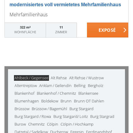
modernisiertes voll vermietetes Mehrfamilienhaus
Mehrfamilienhaus
322 m²
11
WOHNFLÄCHE
ZIMMER
Ahlbeck / Gegensee
Alt Rehse
Alt Rehse / Wustrow
Altentreptow
Anklam / Gellendin
Belling
Bergholz
Blankenhof
Blankenhof / Chemnitz
Blankensee
Blumenhagen
Boldekow
Brunn
Brunn OT Dahlen
Brüssow
Brüssow / Bagemühl
Burg Stargard
Burg Stargard / Rowa
Burg Stargard/ Loitz
Burg Stargrad
Burow
Chemnitz
Cölpin
Cölpin / Hochkamp
Datzetal / Sadelkow
Ducherow
Eggesin
Ferdinandshof