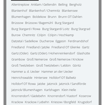
Altentreptow
Anklam / Gellendin
Belling
Bergholz
Blankenhof
Blankenhof / Chemnitz
Blankensee
Blumenhagen
Boldekow
Brunn
Brunn OT Dahlen
Brüssow
Brüssow / Bagemühl
Burg Stargard
Burg Stargard / Rowa
Burg Stargard/ Loitz
Burg Stargrad
Burow
Chemnitz
Cölpin
Cölpin / Hochkamp
Datzetal / Sadelkow
Ducherow
Eggesin
Ferdinandshof
Friedland
Friedland / Jatzke
Friedland OT Glienke
Gartz
Gartz (Oder)
Gartz (Oder) / Hohenreinkendorf
Glashütte
Grambow
Groß Nemerow
Groß Nemerow / Krickow
Groß Teetzleben
Groß Teetzleben / Lebbin
Göritz
Hammer a. d. Uecker
Hammer an der Uecker
Heinrichswalde
Hintersee
Holldorf OT Ballwitz
Holldorf OT Rowa
Jatzke
Jatznick
Jatznick / Sandförde
Jatznick/ Blumenhagen
Karlshagen
Klein Helle
Knorrendorf / Gädebehn
Knorrendorf / Kastorf
Koserow
Krackow
Krackow / Lebehn
Kriesow / Borgfeld
Krugsdorf