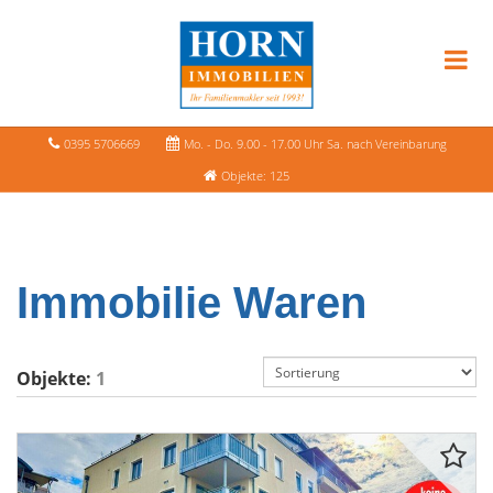
0395 5706669
Mo. - Do. 9.00 - 17.00 Uhr Sa. nach Vereinbarung
Objekte: 125
Immobilie Waren
Objekte:
1