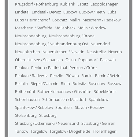
Krugsdorf / Rothenburg
Kublank
Lapitz
Leopoldshagen
Lindetal
Lindetal / Dewitz
Luckow
Luckow / Rieth
Lübs
Lübs / Heinrichshof
Löcknitz
Mallin
Mescherin / Radekow
Mescherin / Staffelde
Möllenbeck
Mölln / Wrodow
Neubrandenburg
Neubrandenburg / Broda
Neubrandenburg / Neubrandenburg Ost
Neuendorf
Neuenkirchen
Neuenkirchen / Neverin
Neustrelitz
Neverin
Oberuckersee / Seehausen
Osina
Papendorf
Pasewalk
Penkun
Penkun / Battinsthal
Penkun / Grünz
Penkun / Radewitz
Penzlin
Plöwen
Ramin
Ramin / Retzin
Rechlin
Riepke/Cammin
Rieth
Rollwitz
Rosenow
Rossow
Rothemühl
Rothenklempenow / Glashütte
Röbel/Müritz
Schönhausen
Schönhausen / Matzdorf
Spantekow
Spantekow / Rebelow
Sponholz
Staven / Rossow
Stolzenburg
Strasburg
Strasburg (Uckermark) / Neuensund
Strasburg / Gehren
Tantow
Torgelow
Torgelow / Drögeheide
Trollenhagen