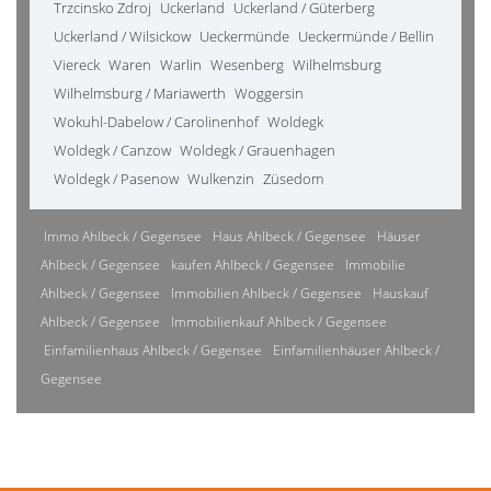
Trzcinsko Zdroj
Uckerland
Uckerland / Güterberg
Uckerland / Wilsickow
Ueckermünde
Ueckermünde / Bellin
Viereck
Waren
Warlin
Wesenberg
Wilhelmsburg
Wilhelmsburg / Mariawerth
Woggersin
Wokuhl-Dabelow / Carolinenhof
Woldegk
Woldegk / Canzow
Woldegk / Grauenhagen
Woldegk / Pasenow
Wulkenzin
Züsedom
Immo Ahlbeck / Gegensee
Haus Ahlbeck / Gegensee
Häuser
Ahlbeck / Gegensee
kaufen Ahlbeck / Gegensee
Immobilie
Ahlbeck / Gegensee
Immobilien Ahlbeck / Gegensee
Hauskauf
Ahlbeck / Gegensee
Immobilienkauf Ahlbeck / Gegensee
Einfamilienhaus Ahlbeck / Gegensee
Einfamilienhäuser Ahlbeck /
Gegensee