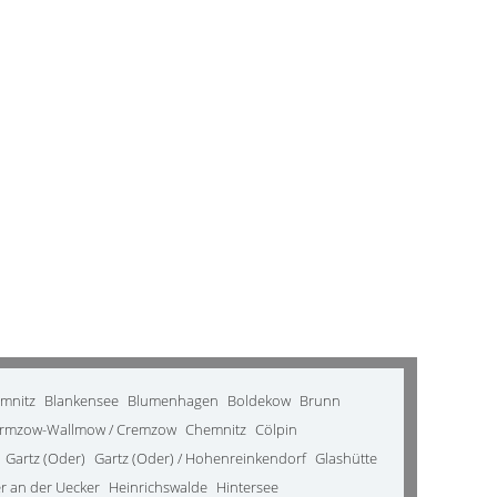
emnitz
Blankensee
Blumenhagen
Boldekow
Brunn
rmzow-Wallmow / Cremzow
Chemnitz
Cölpin
Gartz (Oder)
Gartz (Oder) / Hohenreinkendorf
Glashütte
 an der Uecker
Heinrichswalde
Hintersee