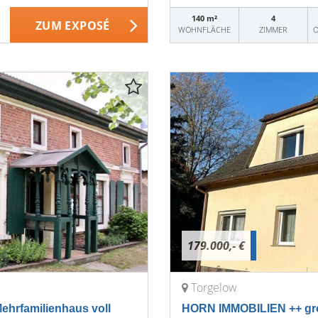
140 m²
4
ZUM EXPOSÉ
WOHNFLÄCHE
ZIMMER
O
179.000,- €
Torgelow
hrfamilienhaus voll
HORN IMMOBILIEN ++ gro