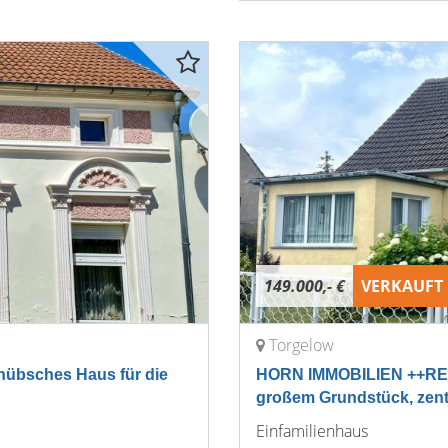
149.000,- €
VERKAUFT
Torgelow
bsches Haus für die
HORN IMMOBILIEN ++RESE
großem Grundstück, zen
Einfamilienhaus