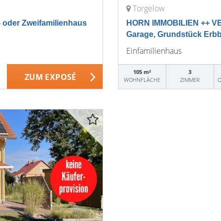
Torgelow
- oder Zweifamilienhaus
HORN IMMOBILIEN ++ VER
Garage, Grundstück Erb
Einfamilienhaus
105 m²
3
ZUM EXPOSÉ
WOHNFLÄCHE
ZIMMER
O