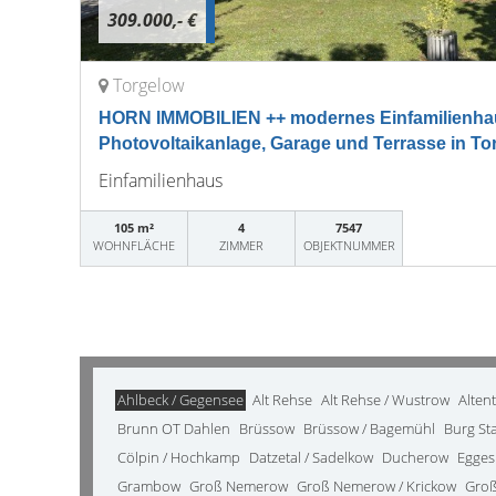
309.000,- €
Torgelow
HORN IMMOBILIEN ++ modernes Einfamilienha
Photovoltaikanlage, Garage und Terrasse in To
Einfamilienhaus
105 m²
4
7547
WOHNFLÄCHE
ZIMMER
OBJEKTNUMMER
Ahlbeck / Gegensee
Alt Rehse
Alt Rehse / Wustrow
Alten
Brunn OT Dahlen
Brüssow
Brüssow / Bagemühl
Burg St
Cölpin / Hochkamp
Datzetal / Sadelkow
Ducherow
Egges
Grambow
Groß Nemerow
Groß Nemerow / Krickow
Groß