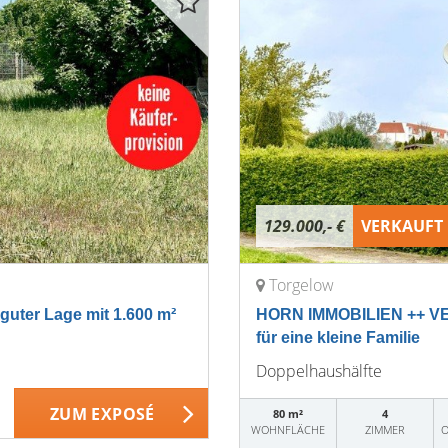
129.000,- €
VERKAUFT
Torgelow
uter Lage mit 1.600 m²
HORN IMMOBILIEN ++ VE
für eine kleine Familie
Doppelhaushälfte
ZUM EXPOSÉ
80 m²
4
WOHNFLÄCHE
ZIMMER
O