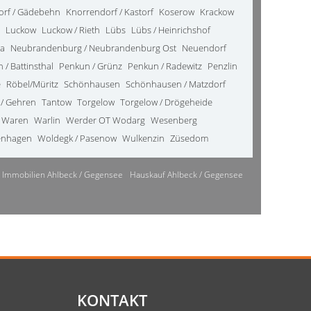
orf / Gädebehn
Knorrendorf / Kastorf
Koserow
Krackow
Luckow
Luckow / Rieth
Lübs
Lübs / Heinrichshof
da
Neubrandenburg / Neubrandenburg Ost
Neuendorf
 / Battinsthal
Penkun / Grünz
Penkun / Radewitz
Penzlin
e
Röbel/Müritz
Schönhausen
Schönhausen / Matzdorf
 / Gehren
Tantow
Torgelow
Torgelow / Drögeheide
Waren
Warlin
Werder OT Wodarg
Wesenberg
enhagen
Woldegk / Pasenow
Wulkenzin
Züsedom
Immobilien Ahlbeck / Gegensee
Hauskauf Ahlbeck / Gegensee
KONTAKT