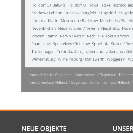
Holldorf OT Ballwitz
Holldorf OT Rowa
Jatzke
Jatznick
Ja
Krackow / Lebehn
Kriesow / Borgfeld
Krugsdorf
Krugsdo
Löcknitz
Mallin
Mescherin / Radekow
Mescherin / Staffel
Neuenkirchen
Neuenkirchen / Neverin
Neustrelitz
Never
Plöwen
Ramin
Ramin / Retzin
Rechlin
Riepke/Cammin
Spantekow
Spantekow / Rebelow
Sponholz
Staven / Ro
Trollenhagen
Trzcinsko Zdroj
Uckerland
Uckerland / Gü
Wilhelmsburg
Wilhelmsburg / Mariawerth
Woggersin
Wo
Immo Ahlbeck / Gegensee
Haus Ahlbeck / Gegensee
Häuser 
Immobilienkauf Ahlbeck / Gegensee
Einfamilienhaus Ahlbeck 
NEUE OBJEKTE
UNSER