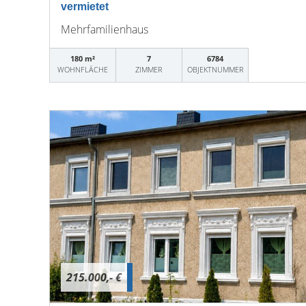
vermietet
Mehrfamilienhaus
180 m²
7
6784
WOHNFLÄCHE
ZIMMER
OBJEKTNUMMER
215.000,- €