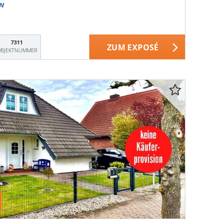
w
7311
ZUM EXPOSÉ
BJEKTNUMMER