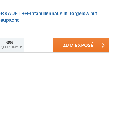
KAUFT ++Einfamilienhaus in Torgelow mit
baupacht
6965
ZUM EXPOSÉ
BJEKTNUMMER