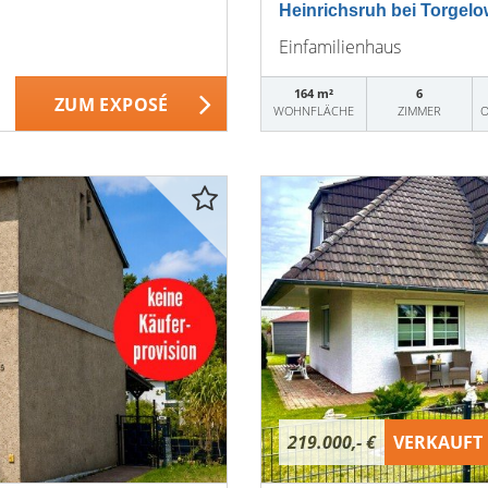
Heinrichsruh bei Torgelo
Einfamilienhaus
164 m²
6
ZUM EXPOSÉ
WOHNFLÄCHE
ZIMMER
O
219.000,- €
VERKAUFT