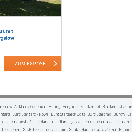
us mit
rgelow
ZUM EXPOSÉ
treptow
Anklam / Gellendin
Belling
Bergholz
Blankenhof
Blankenhof / Ch
argard
Burg Stargard / Rowa
Burg Stargard/ Loitz
Burg Stargrad
Burow
Ca
in
Ferdinandshof
Friedland
Friedland / Jatzke
Friedland OT Glienke
Gartz
 Teetzleben
Groß Teetzleben / Lebbin
Göritz
Hammer a. d. Uecker
Hammer