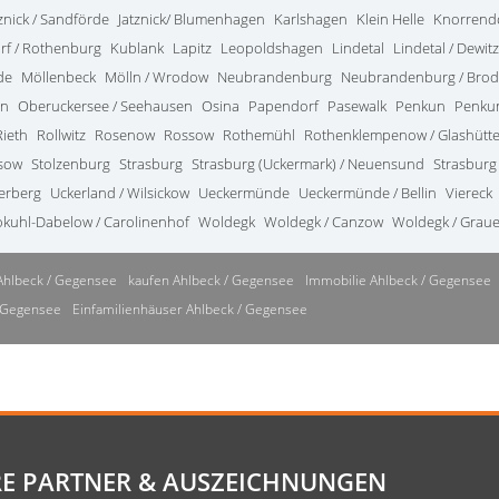
tznick / Sandförde
Jatznick/ Blumenhagen
Karlshagen
Klein Helle
Knorrend
rf / Rothenburg
Kublank
Lapitz
Leopoldshagen
Lindetal
Lindetal / Dewitz
de
Möllenbeck
Mölln / Wrodow
Neubrandenburg
Neubrandenburg / Bro
in
Oberuckersee / Seehausen
Osina
Papendorf
Pasewalk
Penkun
Penkun
Rieth
Rollwitz
Rosenow
Rossow
Rothemühl
Rothenklempenow / Glashütt
ssow
Stolzenburg
Strasburg
Strasburg (Uckermark) / Neuensund
Strasburg
terberg
Uckerland / Wilsickow
Ueckermünde
Ueckermünde / Bellin
Viereck
kuhl-Dabelow / Carolinenhof
Woldegk
Woldegk / Canzow
Woldegk / Grau
Ahlbeck / Gegensee
kaufen Ahlbeck / Gegensee
Immobilie Ahlbeck / Gegensee
/ Gegensee
Einfamilienhäuser Ahlbeck / Gegensee
E PARTNER & AUSZEICHNUNGEN