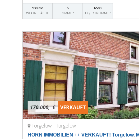
130 m²
5
6583
WOHNFLÄCHE
ZIMMER
OBJEKTNUMMER
170.000,- €
VERKAUFT
Torgelow - Torgelow
HORN IMMOBILIEN ++ VERKAUFT! Torgelow, Me