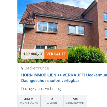
130.000,- €
VERKAUFT
Ueckermünde
HORN IMMOBILIEN ++ VERKAUFT! Ueckermü
Dachgeschoss sofort verfügbar
Dachgeschosswohnung
58,64 m²
2
7008
WOHNFLÄCHE
ZIMMER
OBJEKTNUMMER