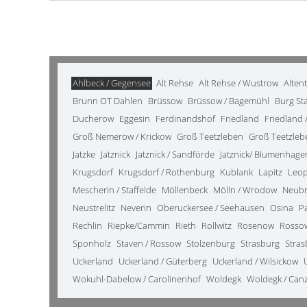
Ahlbeck / Gegensee
Alt Rehse
Alt Rehse / Wustrow
Alten
Brunn OT Dahlen
Brüssow
Brüssow / Bagemühl
Burg St
Ducherow
Eggesin
Ferdinandshof
Friedland
Friedland /
Groß Nemerow / Krickow
Groß Teetzleben
Groß Teetzleb
Jatzke
Jatznick
Jatznick / Sandförde
Jatznick/ Blumenhage
Krugsdorf
Krugsdorf / Rothenburg
Kublank
Lapitz
Leo
Mescherin / Staffelde
Möllenbeck
Mölln / Wrodow
Neub
Neustrelitz
Neverin
Oberuckersee / Seehausen
Osina
P
Rechlin
Riepke/Cammin
Rieth
Rollwitz
Rosenow
Rosso
Sponholz
Staven / Rossow
Stolzenburg
Strasburg
Stras
Uckerland
Uckerland / Güterberg
Uckerland / Wilsickow
Wokuhl-Dabelow / Carolinenhof
Woldegk
Woldegk / Can