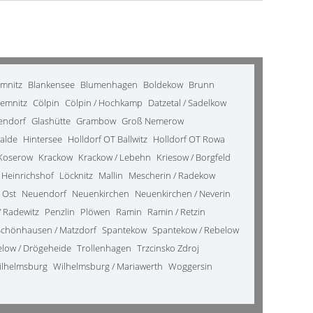
emnitz
Blankensee
Blumenhagen
Boldekow
Brunn
emnitz
Cölpin
Cölpin / Hochkamp
Datzetal / Sadelkow
kendorf
Glashütte
Grambow
Groß Nemerow
alde
Hintersee
Holldorf OT Ballwitz
Holldorf OT Rowa
Koserow
Krackow
Krackow / Lebehn
Kriesow / Borgfeld
 Heinrichshof
Löcknitz
Mallin
Mescherin / Radekow
 Ost
Neuendorf
Neuenkirchen
Neuenkirchen / Neverin
 Radewitz
Penzlin
Plöwen
Ramin
Ramin / Retzin
Schönhausen / Matzdorf
Spantekow
Spantekow / Rebelow
elow / Drögeheide
Trollenhagen
Trzcinsko Zdroj
ilhelmsburg
Wilhelmsburg / Mariawerth
Woggersin