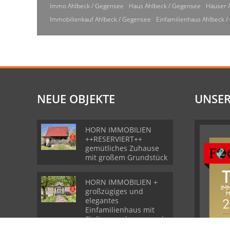
Immo Ahlbeck / Gegensee
Haus Ahlbeck / Gegensee
Häuser 
Immobilienkauf Ahlbeck / Gegensee
Einfamilienhaus Ahlbeck 
NEUE OBJEKTE
UNSER
HORN IMMOBILIEN
++RESERVIERT++
gemütliches Zuhause
mit großem Grundstück
HORN IMMOBILIEN +
großzügiges und
elegantes
Einfamilienhaus mit
Einliegerwohnung und
Garage in Gartz