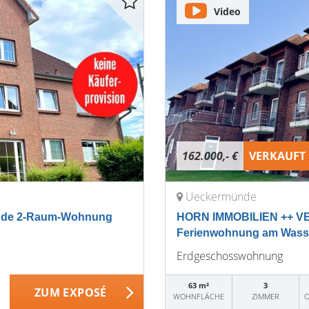
Video
162.000,- €
VERKAUFT
Ueckermünde
nde 2-Raum-Wohnung
HORN IMMOBILIEN ++ V
Ferienwohnung am Wasser 
Erdgeschosswohnung
63 m²
3
ZUM EXPOSÉ
WOHNFLÄCHE
ZIMMER
O