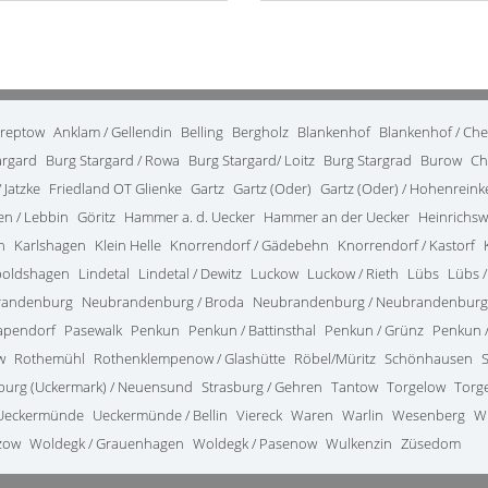
treptow
Anklam / Gellendin
Belling
Bergholz
Blankenhof
Blankenhof / Ch
argard
Burg Stargard / Rowa
Burg Stargard/ Loitz
Burg Stargrad
Burow
Ch
 Jatzke
Friedland OT Glienke
Gartz
Gartz (Oder)
Gartz (Oder) / Hohenrein
en / Lebbin
Göritz
Hammer a. d. Uecker
Hammer an der Uecker
Heinrichsw
n
Karlshagen
Klein Helle
Knorrendorf / Gädebehn
Knorrendorf / Kastorf
poldshagen
Lindetal
Lindetal / Dewitz
Luckow
Luckow / Rieth
Lübs
Lübs /
randenburg
Neubrandenburg / Broda
Neubrandenburg / Neubrandenburg
apendorf
Pasewalk
Penkun
Penkun / Battinsthal
Penkun / Grünz
Penkun /
w
Rothemühl
Rothenklempenow / Glashütte
Röbel/Müritz
Schönhausen
burg (Uckermark) / Neuensund
Strasburg / Gehren
Tantow
Torgelow
Torg
Ueckermünde
Ueckermünde / Bellin
Viereck
Waren
Warlin
Wesenberg
W
zow
Woldegk / Grauenhagen
Woldegk / Pasenow
Wulkenzin
Züsedom