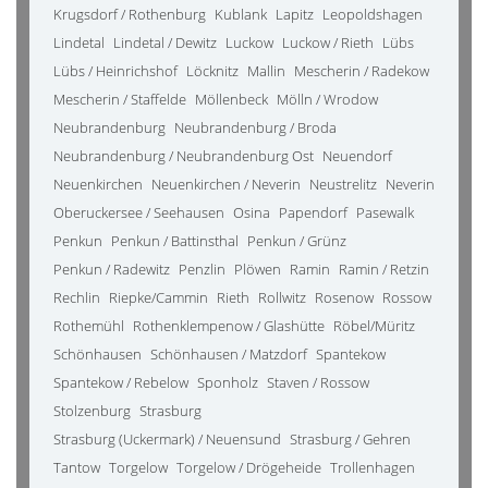
Krugsdorf / Rothenburg
Kublank
Lapitz
Leopoldshagen
Lindetal
Lindetal / Dewitz
Luckow
Luckow / Rieth
Lübs
Lübs / Heinrichshof
Löcknitz
Mallin
Mescherin / Radekow
Mescherin / Staffelde
Möllenbeck
Mölln / Wrodow
Neubrandenburg
Neubrandenburg / Broda
Neubrandenburg / Neubrandenburg Ost
Neuendorf
Neuenkirchen
Neuenkirchen / Neverin
Neustrelitz
Neverin
Oberuckersee / Seehausen
Osina
Papendorf
Pasewalk
Penkun
Penkun / Battinsthal
Penkun / Grünz
Penkun / Radewitz
Penzlin
Plöwen
Ramin
Ramin / Retzin
Rechlin
Riepke/Cammin
Rieth
Rollwitz
Rosenow
Rossow
Rothemühl
Rothenklempenow / Glashütte
Röbel/Müritz
Schönhausen
Schönhausen / Matzdorf
Spantekow
Spantekow / Rebelow
Sponholz
Staven / Rossow
Stolzenburg
Strasburg
Strasburg (Uckermark) / Neuensund
Strasburg / Gehren
Tantow
Torgelow
Torgelow / Drögeheide
Trollenhagen