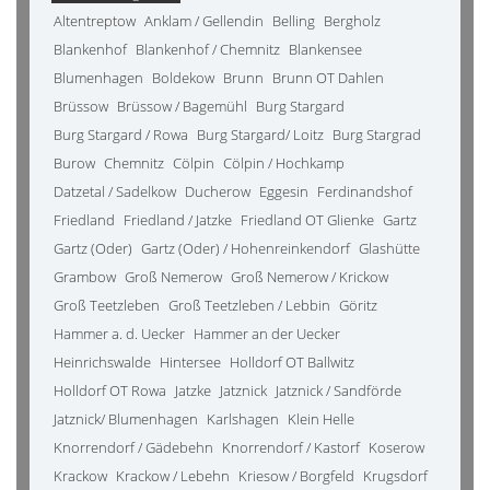
Altentreptow
Anklam / Gellendin
Belling
Bergholz
Blankenhof
Blankenhof / Chemnitz
Blankensee
Blumenhagen
Boldekow
Brunn
Brunn OT Dahlen
Brüssow
Brüssow / Bagemühl
Burg Stargard
Burg Stargard / Rowa
Burg Stargard/ Loitz
Burg Stargrad
Burow
Chemnitz
Cölpin
Cölpin / Hochkamp
Datzetal / Sadelkow
Ducherow
Eggesin
Ferdinandshof
Friedland
Friedland / Jatzke
Friedland OT Glienke
Gartz
Gartz (Oder)
Gartz (Oder) / Hohenreinkendorf
Glashütte
Grambow
Groß Nemerow
Groß Nemerow / Krickow
Groß Teetzleben
Groß Teetzleben / Lebbin
Göritz
Hammer a. d. Uecker
Hammer an der Uecker
Heinrichswalde
Hintersee
Holldorf OT Ballwitz
Holldorf OT Rowa
Jatzke
Jatznick
Jatznick / Sandförde
Jatznick/ Blumenhagen
Karlshagen
Klein Helle
Knorrendorf / Gädebehn
Knorrendorf / Kastorf
Koserow
Krackow
Krackow / Lebehn
Kriesow / Borgfeld
Krugsdorf