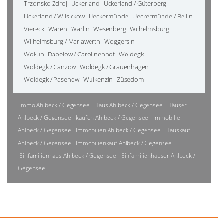
Trzcinsko Zdroj
Uckerland
Uckerland / Güterberg
Uckerland / Wilsickow
Ueckermünde
Ueckermünde / Bellin
Viereck
Waren
Warlin
Wesenberg
Wilhelmsburg
Wilhelmsburg / Mariawerth
Woggersin
Wokuhl-Dabelow / Carolinenhof
Woldegk
Woldegk / Canzow
Woldegk / Grauenhagen
Woldegk / Pasenow
Wulkenzin
Züsedom
Immo Ahlbeck / Gegensee
Haus Ahlbeck / Gegensee
Häuser
Ahlbeck / Gegensee
kaufen Ahlbeck / Gegensee
Immobilie
Ahlbeck / Gegensee
Immobilien Ahlbeck / Gegensee
Hauskauf
Ahlbeck / Gegensee
Immobilienkauf Ahlbeck / Gegensee
Einfamilienhaus Ahlbeck / Gegensee
Einfamilienhäuser Ahlbeck /
Gegensee