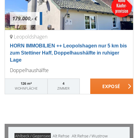
179.000,- €
Leopoldshagen
HORN IMMOBILIEN ++ Leopolshagen nur 5 km bis
zum Stettiner Haff, Doppelhaushälfte in ruhiger
Lage
Doppelhaushälfte
126 m²
4
WOHNFLÄCHE
ZIMMER
Ahlbeck / Gegensee
Alt Rehse
Alt Rehse / Wustrow