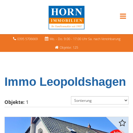
0395 5706669
Mo. - Do. 9.00 - 17.00 Uhr Sa. nach Vereinbarung
Objekte: 125
Immo Leopoldshagen
Objekte:
1