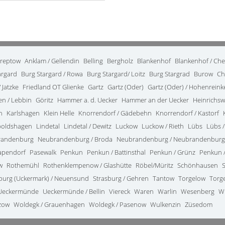
treptow
Anklam / Gellendin
Belling
Bergholz
Blankenhof
Blankenhof / Ch
argard
Burg Stargard / Rowa
Burg Stargard/ Loitz
Burg Stargrad
Burow
Ch
 Jatzke
Friedland OT Glienke
Gartz
Gartz (Oder)
Gartz (Oder) / Hohenrein
en / Lebbin
Göritz
Hammer a. d. Uecker
Hammer an der Uecker
Heinrichsw
n
Karlshagen
Klein Helle
Knorrendorf / Gädebehn
Knorrendorf / Kastorf
poldshagen
Lindetal
Lindetal / Dewitz
Luckow
Luckow / Rieth
Lübs
Lübs /
randenburg
Neubrandenburg / Broda
Neubrandenburg / Neubrandenburg
apendorf
Pasewalk
Penkun
Penkun / Battinsthal
Penkun / Grünz
Penkun /
w
Rothemühl
Rothenklempenow / Glashütte
Röbel/Müritz
Schönhausen
burg (Uckermark) / Neuensund
Strasburg / Gehren
Tantow
Torgelow
Torg
Ueckermünde
Ueckermünde / Bellin
Viereck
Waren
Warlin
Wesenberg
W
zow
Woldegk / Grauenhagen
Woldegk / Pasenow
Wulkenzin
Züsedom