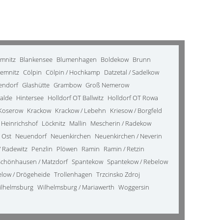
emnitz
Blankensee
Blumenhagen
Boldekow
Brunn
emnitz
Cölpin
Cölpin / Hochkamp
Datzetal / Sadelkow
kendorf
Glashütte
Grambow
Groß Nemerow
alde
Hintersee
Holldorf OT Ballwitz
Holldorf OT Rowa
Koserow
Krackow
Krackow / Lebehn
Kriesow / Borgfeld
 Heinrichshof
Löcknitz
Mallin
Mescherin / Radekow
 Ost
Neuendorf
Neuenkirchen
Neuenkirchen / Neverin
 Radewitz
Penzlin
Plöwen
Ramin
Ramin / Retzin
Schönhausen / Matzdorf
Spantekow
Spantekow / Rebelow
elow / Drögeheide
Trollenhagen
Trzcinsko Zdroj
ilhelmsburg
Wilhelmsburg / Mariawerth
Woggersin