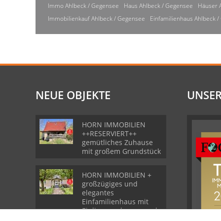
Immo Ahlbeck / Gegensee
Haus Ahlbeck / Gegensee
Häuser 
Immobilienkauf Ahlbeck / Gegensee
Einfamilienhaus Ahlbeck 
NEUE OBJEKTE
UNSER
HORN IMMOBILIEN
++RESERVIERT++
gemütliches Zuhause
mit großem Grundstück
HORN IMMOBILIEN +
großzügiges und
elegantes
Einfamilienhaus mit
Einliegerwohnung und
Garage in Gartz