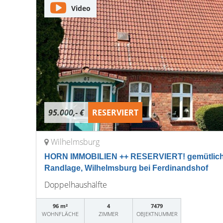
Video
95.000,- €
RESERVIERT
Wilhelmsburg
HORN IMMOBILIEN ++ RESERVIERT! gemütliche
Randlage, Wilhelmsburg bei Ferdinandshof
Doppelhaushälfte
96 m²
4
7479
WOHNFLÄCHE
ZIMMER
OBJEKTNUMMER