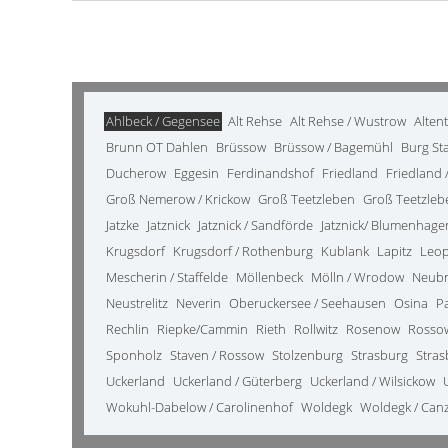
Ahlbeck / Gegensee
Alt Rehse
Alt Rehse / Wustrow
Alten
Brunn OT Dahlen
Brüssow
Brüssow / Bagemühl
Burg St
Ducherow
Eggesin
Ferdinandshof
Friedland
Friedland /
Groß Nemerow / Krickow
Groß Teetzleben
Groß Teetzleb
Jatzke
Jatznick
Jatznick / Sandförde
Jatznick/ Blumenhage
Krugsdorf
Krugsdorf / Rothenburg
Kublank
Lapitz
Leo
Mescherin / Staffelde
Möllenbeck
Mölln / Wrodow
Neub
Neustrelitz
Neverin
Oberuckersee / Seehausen
Osina
P
Rechlin
Riepke/Cammin
Rieth
Rollwitz
Rosenow
Rosso
Sponholz
Staven / Rossow
Stolzenburg
Strasburg
Stras
Uckerland
Uckerland / Güterberg
Uckerland / Wilsickow
Wokuhl-Dabelow / Carolinenhof
Woldegk
Woldegk / Can