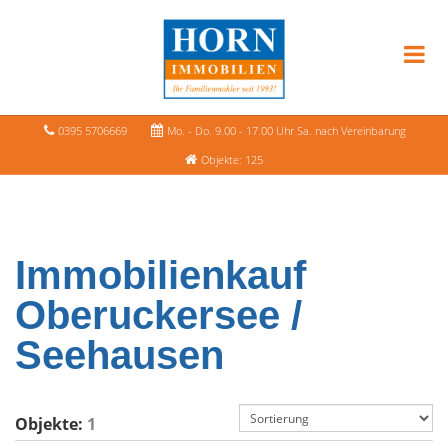
0395 5706669
Mo. - Do. 9.00 - 17.00 Uhr Sa. nach Vereinbarung
Objekte: 125
Immobilienkauf
Oberuckersee /
Seehausen
Objekte:
1