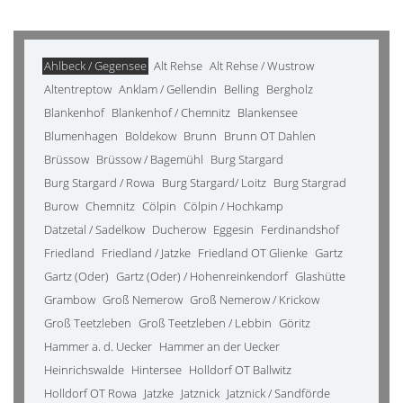
Ahlbeck / Gegensee
Alt Rehse
Alt Rehse / Wustrow
Altentreptow
Anklam / Gellendin
Belling
Bergholz
Blankenhof
Blankenhof / Chemnitz
Blankensee
Blumenhagen
Boldekow
Brunn
Brunn OT Dahlen
Brüssow
Brüssow / Bagemühl
Burg Stargard
Burg Stargard / Rowa
Burg Stargard/ Loitz
Burg Stargrad
Burow
Chemnitz
Cölpin
Cölpin / Hochkamp
Datzetal / Sadelkow
Ducherow
Eggesin
Ferdinandshof
Friedland
Friedland / Jatzke
Friedland OT Glienke
Gartz
Gartz (Oder)
Gartz (Oder) / Hohenreinkendorf
Glashütte
Grambow
Groß Nemerow
Groß Nemerow / Krickow
Groß Teetzleben
Groß Teetzleben / Lebbin
Göritz
Hammer a. d. Uecker
Hammer an der Uecker
Heinrichswalde
Hintersee
Holldorf OT Ballwitz
Holldorf OT Rowa
Jatzke
Jatznick
Jatznick / Sandförde