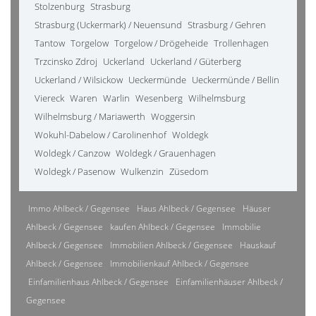
Stolzenburg
Strasburg
Strasburg (Uckermark) / Neuensund
Strasburg / Gehren
Tantow
Torgelow
Torgelow / Drögeheide
Trollenhagen
Trzcinsko Zdroj
Uckerland
Uckerland / Güterberg
Uckerland / Wilsickow
Ueckermünde
Ueckermünde / Bellin
Viereck
Waren
Warlin
Wesenberg
Wilhelmsburg
Wilhelmsburg / Mariawerth
Woggersin
Wokuhl-Dabelow / Carolinenhof
Woldegk
Woldegk / Canzow
Woldegk / Grauenhagen
Woldegk / Pasenow
Wulkenzin
Züsedom
Immo Ahlbeck / Gegensee
Haus Ahlbeck / Gegensee
Häuser
Ahlbeck / Gegensee
kaufen Ahlbeck / Gegensee
Immobilie
Ahlbeck / Gegensee
Immobilien Ahlbeck / Gegensee
Hauskauf
Ahlbeck / Gegensee
Immobilienkauf Ahlbeck / Gegensee
Einfamilienhaus Ahlbeck / Gegensee
Einfamilienhäuser Ahlbeck /
Gegensee