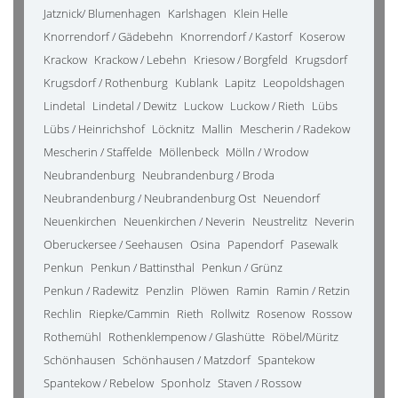
Jatznick/ Blumenhagen
Karlshagen
Klein Helle
Knorrendorf / Gädebehn
Knorrendorf / Kastorf
Koserow
Krackow
Krackow / Lebehn
Kriesow / Borgfeld
Krugsdorf
Krugsdorf / Rothenburg
Kublank
Lapitz
Leopoldshagen
Lindetal
Lindetal / Dewitz
Luckow
Luckow / Rieth
Lübs
Lübs / Heinrichshof
Löcknitz
Mallin
Mescherin / Radekow
Mescherin / Staffelde
Möllenbeck
Mölln / Wrodow
Neubrandenburg
Neubrandenburg / Broda
Neubrandenburg / Neubrandenburg Ost
Neuendorf
Neuenkirchen
Neuenkirchen / Neverin
Neustrelitz
Neverin
Oberuckersee / Seehausen
Osina
Papendorf
Pasewalk
Penkun
Penkun / Battinsthal
Penkun / Grünz
Penkun / Radewitz
Penzlin
Plöwen
Ramin
Ramin / Retzin
Rechlin
Riepke/Cammin
Rieth
Rollwitz
Rosenow
Rossow
Rothemühl
Rothenklempenow / Glashütte
Röbel/Müritz
Schönhausen
Schönhausen / Matzdorf
Spantekow
Spantekow / Rebelow
Sponholz
Staven / Rossow