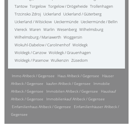
Tantow
Torgelow
Torgelow / Drögeheide
Trollenhagen
Trzcinsko Zdroj
Uckerland
Uckerland / Güterberg
Uckerland / Wilsickow
Ueckermünde
Ueckermünde / Bellin
Viereck
Waren
Warlin
Wesenberg
Wilhelmsburg
Wilhelmsburg / Mariawerth
Woggersin
Wokuhl-Dabelow / Carolinenhof
Woldegk
Woldegk / Canzow
Woldegk / Grauenhagen
Woldegk / Pasenow
Wulkenzin
Züsedom
Immo Ahlbeck / Gegensee
Haus Ahlbeck / Gegensee
Häuser
Ahlbeck / Gegensee
kaufen Ahlbeck / Gegensee
Immobilie
Ahlbeck / Gegensee
Immobilien Ahlbeck / Gegensee
Hauskauf
Ahlbeck / Gegensee
Immobilienkauf Ahlbeck / Gegensee
Einfamilienhaus Ahlbeck / Gegensee
Einfamilienhäuser Ahlbeck /
Gegensee