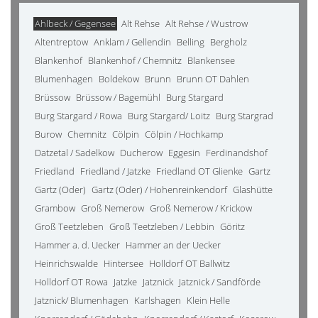
Ahlbeck / Gegensee
Alt Rehse
Alt Rehse / Wustrow
Altentreptow
Anklam / Gellendin
Belling
Bergholz
Blankenhof
Blankenhof / Chemnitz
Blankensee
Blumenhagen
Boldekow
Brunn
Brunn OT Dahlen
Brüssow
Brüssow / Bagemühl
Burg Stargard
Burg Stargard / Rowa
Burg Stargard/ Loitz
Burg Stargrad
Burow
Chemnitz
Cölpin
Cölpin / Hochkamp
Datzetal / Sadelkow
Ducherow
Eggesin
Ferdinandshof
Friedland
Friedland / Jatzke
Friedland OT Glienke
Gartz
Gartz (Oder)
Gartz (Oder) / Hohenreinkendorf
Glashütte
Grambow
Groß Nemerow
Groß Nemerow / Krickow
Groß Teetzleben
Groß Teetzleben / Lebbin
Göritz
Hammer a. d. Uecker
Hammer an der Uecker
Heinrichswalde
Hintersee
Holldorf OT Ballwitz
Holldorf OT Rowa
Jatzke
Jatznick
Jatznick / Sandförde
Jatznick/ Blumenhagen
Karlshagen
Klein Helle