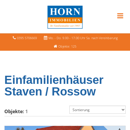
0395 5706669
Mo. - Do. 9.00 - 17.00 Uhr Sa. nach Vereinbarung
Objekte: 125
Einfamilienhäuser
Staven / Rossow
Objekte:
1