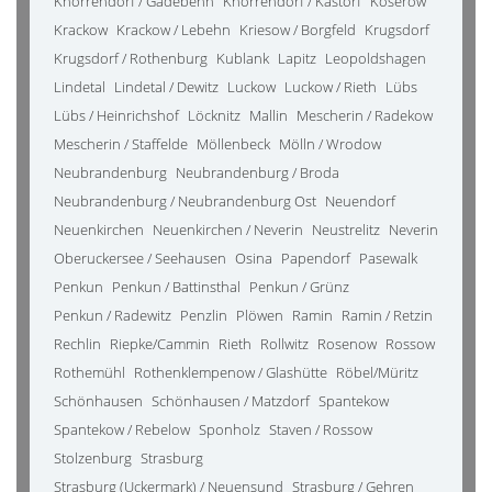
Knorrendorf / Gädebehn
Knorrendorf / Kastorf
Koserow
Krackow
Krackow / Lebehn
Kriesow / Borgfeld
Krugsdorf
Krugsdorf / Rothenburg
Kublank
Lapitz
Leopoldshagen
Lindetal
Lindetal / Dewitz
Luckow
Luckow / Rieth
Lübs
Lübs / Heinrichshof
Löcknitz
Mallin
Mescherin / Radekow
Mescherin / Staffelde
Möllenbeck
Mölln / Wrodow
Neubrandenburg
Neubrandenburg / Broda
Neubrandenburg / Neubrandenburg Ost
Neuendorf
Neuenkirchen
Neuenkirchen / Neverin
Neustrelitz
Neverin
Oberuckersee / Seehausen
Osina
Papendorf
Pasewalk
Penkun
Penkun / Battinsthal
Penkun / Grünz
Penkun / Radewitz
Penzlin
Plöwen
Ramin
Ramin / Retzin
Rechlin
Riepke/Cammin
Rieth
Rollwitz
Rosenow
Rossow
Rothemühl
Rothenklempenow / Glashütte
Röbel/Müritz
Schönhausen
Schönhausen / Matzdorf
Spantekow
Spantekow / Rebelow
Sponholz
Staven / Rossow
Stolzenburg
Strasburg
Strasburg (Uckermark) / Neuensund
Strasburg / Gehren