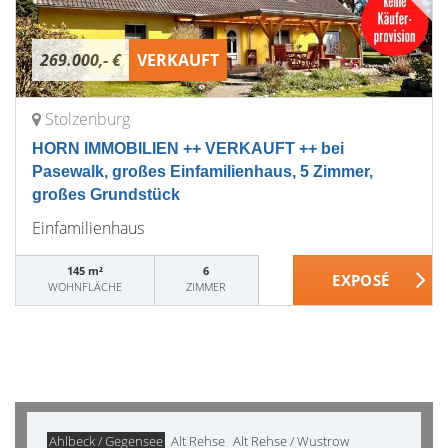
269.000,- €
VERKAUFT
Stolzenburg
HORN IMMOBILIEN ++ VERKAUFT ++ bei
Pasewalk, großes Einfamilienhaus, 5 Zimmer,
großes Grundstück
Einfamilienhaus
145 m²
6
WOHNFLÄCHE
ZIMMER
Ahlbeck / Gegensee
Alt Rehse
Alt Rehse / Wustrow