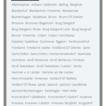
Altentreptow
Anklam / Gellendin
Belling
Bergholz
Blankenhof
Blankenhof / Chemnitz
Blankensee
Blumenhagen
Boldekow
Brunn
Brunn OT Dahlen
Brüssow
Brüssow / Bagemühl
Burg Stargard
Burg Stargard / Rowa
Burg Stargard/ Loitz
Burg Stargrad
Burow
Chemnitz
Cölpin
Cölpin / Hochkamp
Datzetal / Sadelkow
Ducherow
Eggesin
Ferdinandshof
Friedland
Friedland / Jatzke
Friedland OT Glienke
Gartz
Gartz (Oder)
Gartz (Oder) / Hohenreinkendorf
Glashütte
Grambow
Groß Nemerow
Groß Nemerow / Krickow
Groß Teetzleben
Groß Teetzleben / Lebbin
Göritz
Hammer a. d. Uecker
Hammer an der Uecker
Heinrichswalde
Hintersee
Holldorf OT Ballwitz
Holldorf OT Rowa
Jatzke
Jatznick
Jatznick / Sandförde
Jatznick/ Blumenhagen
Karlshagen
Klein Helle
Knorrendorf / Gädebehn
Knorrendorf / Kastorf
Koserow
Krackow
Krackow / Lebehn
Kriesow / Borgfeld
Krugsdorf