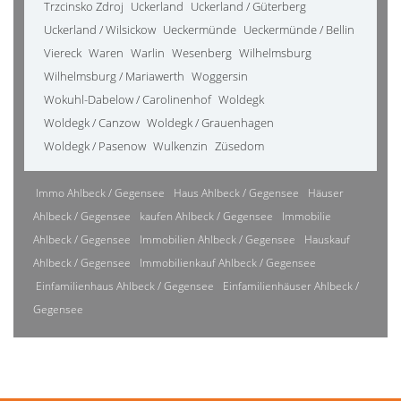
Trzcinsko Zdroj
Uckerland
Uckerland / Güterberg
Uckerland / Wilsickow
Ueckermünde
Ueckermünde / Bellin
Viereck
Waren
Warlin
Wesenberg
Wilhelmsburg
Wilhelmsburg / Mariawerth
Woggersin
Wokuhl-Dabelow / Carolinenhof
Woldegk
Woldegk / Canzow
Woldegk / Grauenhagen
Woldegk / Pasenow
Wulkenzin
Züsedom
Immo Ahlbeck / Gegensee
Haus Ahlbeck / Gegensee
Häuser
Ahlbeck / Gegensee
kaufen Ahlbeck / Gegensee
Immobilie
Ahlbeck / Gegensee
Immobilien Ahlbeck / Gegensee
Hauskauf
Ahlbeck / Gegensee
Immobilienkauf Ahlbeck / Gegensee
Einfamilienhaus Ahlbeck / Gegensee
Einfamilienhäuser Ahlbeck /
Gegensee