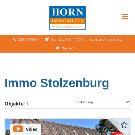
0395 5706669
Mo. - Do. 9.00 - 17.00 Uhr Sa. nach Vereinbarung
Objekte: 125
Immo Stolzenburg
Objekte:
1
Video