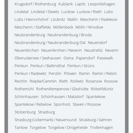
Krugsdorf / Rothenburg
Kublank
Lapitz
Leopoldshagen
Lindetal
Lindetal / Dewitz
Luckow
Luckow / Rieth
Lübs
Lübs / Heinrichshof
Löcknitz
Mallin
Mescherin / Radekow
Mescherin / Staffelde
Möllenbeck
Mölln / Wrodow
Neubrandenburg
Neubrandenburg / Broda
Neubrandenburg / Neubrandenburg Ost
Neuendorf
Neuenkirchen
Neuenkirchen / Neverin
Neustrelitz
Neverin
Oberuckersee / Seehausen
Osina
Papendorf
Pasewalk
Penkun
Penkun / Battinsthal
Penkun / Grünz
Penkun / Radewitz
Penzlin
Plöwen
Ramin
Ramin / Retzin
Rechlin
Riepke/Cammin
Rieth
Rollwitz
Rosenow
Rossow
Rothemühl
Rothenklempenow / Glashütte
Röbel/Müritz
Schönhausen
Schönhausen / Matzdorf
Spantekow
Spantekow / Rebelow
Sponholz
Staven / Rossow
Stolzenburg
Strasburg
Strasburg (Uckermark) / Neuensund
Strasburg / Gehren
Tantow
Torgelow
Torgelow / Drögeheide
Trollenhagen