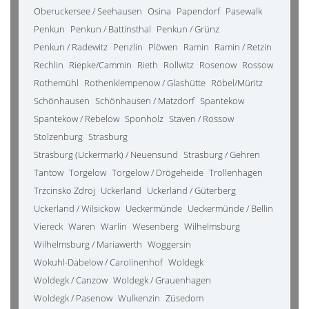
Oberuckersee / Seehausen
Osina
Papendorf
Pasewalk
Penkun
Penkun / Battinsthal
Penkun / Grünz
Penkun / Radewitz
Penzlin
Plöwen
Ramin
Ramin / Retzin
Rechlin
Riepke/Cammin
Rieth
Rollwitz
Rosenow
Rossow
Rothemühl
Rothenklempenow / Glashütte
Röbel/Müritz
Schönhausen
Schönhausen / Matzdorf
Spantekow
Spantekow / Rebelow
Sponholz
Staven / Rossow
Stolzenburg
Strasburg
Strasburg (Uckermark) / Neuensund
Strasburg / Gehren
Tantow
Torgelow
Torgelow / Drögeheide
Trollenhagen
Trzcinsko Zdroj
Uckerland
Uckerland / Güterberg
Uckerland / Wilsickow
Ueckermünde
Ueckermünde / Bellin
Viereck
Waren
Warlin
Wesenberg
Wilhelmsburg
Wilhelmsburg / Mariawerth
Woggersin
Wokuhl-Dabelow / Carolinenhof
Woldegk
Woldegk / Canzow
Woldegk / Grauenhagen
Woldegk / Pasenow
Wulkenzin
Züsedom