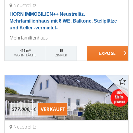
Neustrelitz
HORN IMMOBILIEN++ Neustrelitz,
Mehrfamilienhaus mit 6 WE, Balkone, Stellplätze
und Keller -vermietet-
Mehrfamilienhaus
419 m²
18
WOHNFLÄCHE
ZIMMER
577.000,- €
VERKAUFT
Neustrelitz