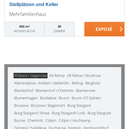
Stellplätzen und Keller
Mehrfamilienhaus
850 m²
30
WOHNFLÄCHE
ZIMMER
Ahlbeck / Gegensee
Alt Rehse
Alt Rehse / Wustrow
Altentreptow
Anklam / Gellendin
Belling
Bergholz
Blankenhof
Blankenhof / Chemnitz
Blankensee
Blumenhagen
Boldekow
Brunn
Brunn OT Dahlen
Brüssow
Brüssow / Bagemühl
Burg Stargard
Burg Stargard / Rowa
Burg Stargard/ Loitz
Burg Stargrad
Burow
Chemnitz
Cölpin
Cölpin / Hochkamp
Datzetal / Sadelkow
Ducherow
Eggesin
Ferdinandshof