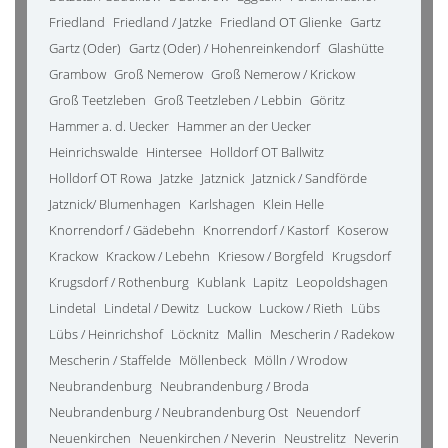
Friedland
Friedland / Jatzke
Friedland OT Glienke
Gartz
Gartz (Oder)
Gartz (Oder) / Hohenreinkendorf
Glashütte
Grambow
Groß Nemerow
Groß Nemerow / Krickow
Groß Teetzleben
Groß Teetzleben / Lebbin
Göritz
Hammer a. d. Uecker
Hammer an der Uecker
Heinrichswalde
Hintersee
Holldorf OT Ballwitz
Holldorf OT Rowa
Jatzke
Jatznick
Jatznick / Sandförde
Jatznick/ Blumenhagen
Karlshagen
Klein Helle
Knorrendorf / Gädebehn
Knorrendorf / Kastorf
Koserow
Krackow
Krackow / Lebehn
Kriesow / Borgfeld
Krugsdorf
Krugsdorf / Rothenburg
Kublank
Lapitz
Leopoldshagen
Lindetal
Lindetal / Dewitz
Luckow
Luckow / Rieth
Lübs
Lübs / Heinrichshof
Löcknitz
Mallin
Mescherin / Radekow
Mescherin / Staffelde
Möllenbeck
Mölln / Wrodow
Neubrandenburg
Neubrandenburg / Broda
Neubrandenburg / Neubrandenburg Ost
Neuendorf
Neuenkirchen
Neuenkirchen / Neverin
Neustrelitz
Neverin