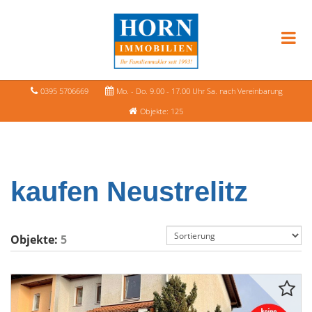
0395 5706669
Mo. - Do. 9.00 - 17.00 Uhr Sa. nach Vereinbarung
Objekte: 125
kaufen Neustrelitz
Objekte:
5