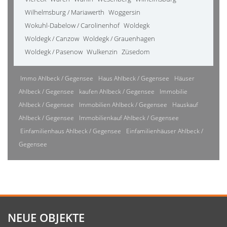
Wilhelmsburg / Mariawerth
Woggersin
Wokuhl-Dabelow / Carolinenhof
Woldegk
Woldegk / Canzow
Woldegk / Grauenhagen
Woldegk / Pasenow
Wulkenzin
Züsedom
Immo Ahlbeck / Gegensee
Haus Ahlbeck / Gegensee
Häuser
Ahlbeck / Gegensee
kaufen Ahlbeck / Gegensee
Immobilie
Ahlbeck / Gegensee
Immobilien Ahlbeck / Gegensee
Hauskauf
Ahlbeck / Gegensee
Immobilienkauf Ahlbeck / Gegensee
Einfamilienhaus Ahlbeck / Gegensee
Einfamilienhäuser Ahlbeck /
Gegensee
NEUE OBJEKTE