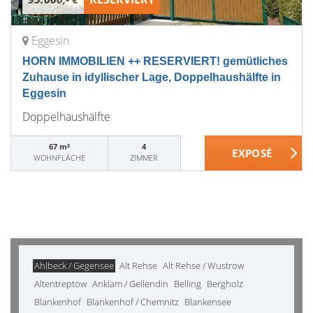
Eggesin
HORN IMMOBILIEN ++ RESERVIERT! gemütliches
Zuhause in idyllischer Lage, Doppelhaushälfte in
Eggesin
Doppelhaushälfte
67 m²
4
WOHNFLÄCHE
ZIMMER
Ahlbeck / Gegensee
Alt Rehse
Alt Rehse / Wustrow
Altentreptow
Anklam / Gellendin
Belling
Bergholz
Blankenhof
Blankenhof / Chemnitz
Blankensee