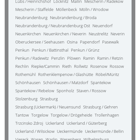
Lübs / Heinrichshof
Löcknitz
Mallin
Mescherin / Radekow
Mescherin / Staffelde
Möllenbeck
Mölln / Wrodow
Neubrandenburg
Neubrandenburg / Broda
Neubrandenburg / Neubrandenburg Ost
Neuendorf
Neuenkirchen
Neuenkirchen / Neverin
Neustrelitz
Neverin
Oberuckersee / Seehausen
Osina
Papendorf
Pasewalk
Penkun
Penkun / Battinsthal
Penkun / Grünz
Penkun / Radewitz
Penzlin
Plöwen
Ramin
Ramin / Retzin
Rechlin
Riepke/Cammin
Rieth
Rollwitz
Rosenow
Rossow
Rothemühl
Rothenklempenow / Glashütte
Röbel/Müritz
Schönhausen
Schönhausen / Matzdorf
Spantekow
Spantekow / Rebelow
Sponholz
Staven / Rossow
Stolzenburg
Strasburg
Strasburg (Uckermark) / Neuensund
Strasburg / Gehren
Tantow
Torgelow
Torgelow / Drögeheide
Trollenhagen
Trzcinsko Zdroj
Uckerland
Uckerland / Güterberg
Uckerland / Wilsickow
Ueckermünde
Ueckermünde / Bellin
Viereck
Waren
Warlin
Wesenberg
Wilhelmsburg