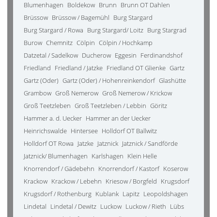
Blumenhagen
Boldekow
Brunn
Brunn OT Dahlen
Brüssow
Brüssow / Bagemühl
Burg Stargard
Burg Stargard / Rowa
Burg Stargard/ Loitz
Burg Stargrad
Burow
Chemnitz
Cölpin
Cölpin / Hochkamp
Datzetal / Sadelkow
Ducherow
Eggesin
Ferdinandshof
Friedland
Friedland / Jatzke
Friedland OT Glienke
Gartz
Gartz (Oder)
Gartz (Oder) / Hohenreinkendorf
Glashütte
Grambow
Groß Nemerow
Groß Nemerow / Krickow
Groß Teetzleben
Groß Teetzleben / Lebbin
Göritz
Hammer a. d. Uecker
Hammer an der Uecker
Heinrichswalde
Hintersee
Holldorf OT Ballwitz
Holldorf OT Rowa
Jatzke
Jatznick
Jatznick / Sandförde
Jatznick/ Blumenhagen
Karlshagen
Klein Helle
Knorrendorf / Gädebehn
Knorrendorf / Kastorf
Koserow
Krackow
Krackow / Lebehn
Kriesow / Borgfeld
Krugsdorf
Krugsdorf / Rothenburg
Kublank
Lapitz
Leopoldshagen
Lindetal
Lindetal / Dewitz
Luckow
Luckow / Rieth
Lübs