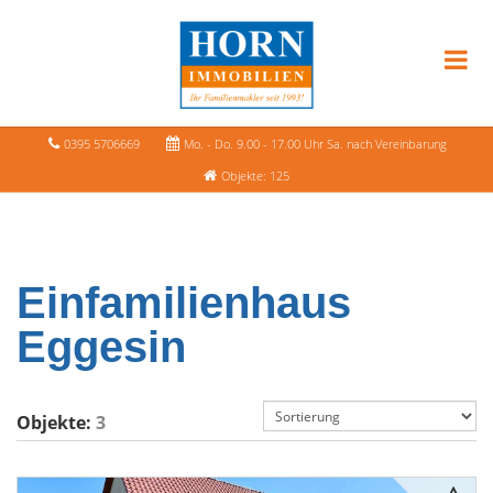
0395 5706669
Mo. - Do. 9.00 - 17.00 Uhr Sa. nach Vereinbarung
Objekte: 125
Einfamilienhaus
Eggesin
Objekte:
3