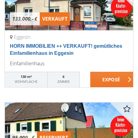
133.000,- €
VERKAUFT
Eggesin
HORN IMMOBILIEN ++ VERKAUFT! gemütliches
Einfamilienhaus in Eggesin
Einfamilienhaus
130 m²
6
WOHNFLÄCHE
ZIMMER
95.000,- €
RESERVIERT