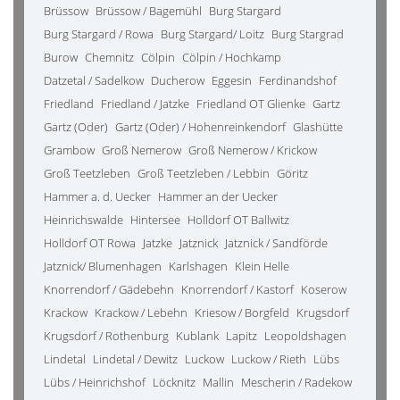
Brüssow
Brüssow / Bagemühl
Burg Stargard
Burg Stargard / Rowa
Burg Stargard/ Loitz
Burg Stargrad
Burow
Chemnitz
Cölpin
Cölpin / Hochkamp
Datzetal / Sadelkow
Ducherow
Eggesin
Ferdinandshof
Friedland
Friedland / Jatzke
Friedland OT Glienke
Gartz
Gartz (Oder)
Gartz (Oder) / Hohenreinkendorf
Glashütte
Grambow
Groß Nemerow
Groß Nemerow / Krickow
Groß Teetzleben
Groß Teetzleben / Lebbin
Göritz
Hammer a. d. Uecker
Hammer an der Uecker
Heinrichswalde
Hintersee
Holldorf OT Ballwitz
Holldorf OT Rowa
Jatzke
Jatznick
Jatznick / Sandförde
Jatznick/ Blumenhagen
Karlshagen
Klein Helle
Knorrendorf / Gädebehn
Knorrendorf / Kastorf
Koserow
Krackow
Krackow / Lebehn
Kriesow / Borgfeld
Krugsdorf
Krugsdorf / Rothenburg
Kublank
Lapitz
Leopoldshagen
Lindetal
Lindetal / Dewitz
Luckow
Luckow / Rieth
Lübs
Lübs / Heinrichshof
Löcknitz
Mallin
Mescherin / Radekow