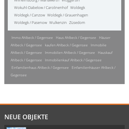
Wilhelmsburg / Mariawerth
Woggersin
Wokuhl-Dabelow / Carolinenhof
Woldegk
Woldegk / Canzow
Woldegk / Grauenhagen
Woldegk / Pasenow
Wulkenzin
Züsedom
Immo Ahlbeck / Gegensee
Haus Ahlbeck / Gegensee
Häuser
Ahlbeck / Gegensee
kaufen Ahlbeck / Gegensee
Immobilie
Ahlbeck / Gegensee
Immobilien Ahlbeck / Gegensee
Hauskauf
Ahlbeck / Gegensee
Immobilienkauf Ahlbeck / Gegensee
Einfamilienhaus Ahlbeck / Gegensee
Einfamilienhäuser Ahlbeck /
Gegensee
NEUE OBJEKTE