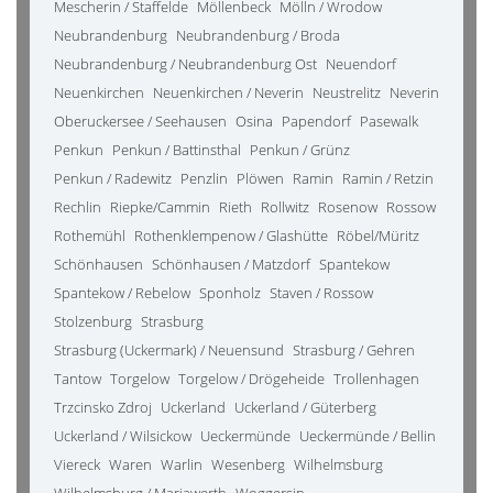
Mescherin / Staffelde
Möllenbeck
Mölln / Wrodow
Neubrandenburg
Neubrandenburg / Broda
Neubrandenburg / Neubrandenburg Ost
Neuendorf
Neuenkirchen
Neuenkirchen / Neverin
Neustrelitz
Neverin
Oberuckersee / Seehausen
Osina
Papendorf
Pasewalk
Penkun
Penkun / Battinsthal
Penkun / Grünz
Penkun / Radewitz
Penzlin
Plöwen
Ramin
Ramin / Retzin
Rechlin
Riepke/Cammin
Rieth
Rollwitz
Rosenow
Rossow
Rothemühl
Rothenklempenow / Glashütte
Röbel/Müritz
Schönhausen
Schönhausen / Matzdorf
Spantekow
Spantekow / Rebelow
Sponholz
Staven / Rossow
Stolzenburg
Strasburg
Strasburg (Uckermark) / Neuensund
Strasburg / Gehren
Tantow
Torgelow
Torgelow / Drögeheide
Trollenhagen
Trzcinsko Zdroj
Uckerland
Uckerland / Güterberg
Uckerland / Wilsickow
Ueckermünde
Ueckermünde / Bellin
Viereck
Waren
Warlin
Wesenberg
Wilhelmsburg