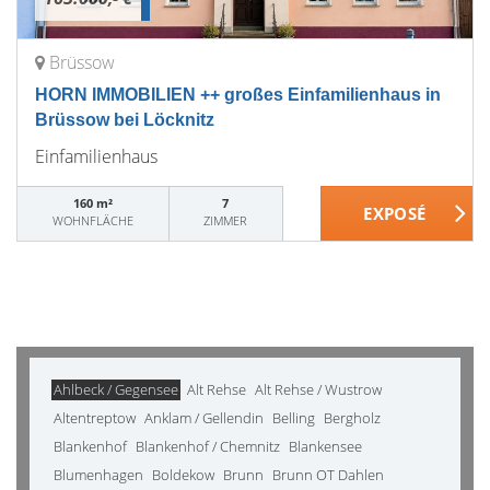
Brüssow
HORN IMMOBILIEN ++ großes Einfamilienhaus in
Brüssow bei Löcknitz
Einfamilienhaus
160 m²
7
WOHNFLÄCHE
ZIMMER
Ahlbeck / Gegensee
Alt Rehse
Alt Rehse / Wustrow
Altentreptow
Anklam / Gellendin
Belling
Bergholz
Blankenhof
Blankenhof / Chemnitz
Blankensee
Blumenhagen
Boldekow
Brunn
Brunn OT Dahlen