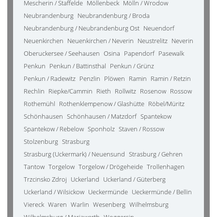
Mescherin / Staffelde
Möllenbeck
Mölln / Wrodow
Neubrandenburg
Neubrandenburg / Broda
Neubrandenburg / Neubrandenburg Ost
Neuendorf
Neuenkirchen
Neuenkirchen / Neverin
Neustrelitz
Neverin
Oberuckersee / Seehausen
Osina
Papendorf
Pasewalk
Penkun
Penkun / Battinsthal
Penkun / Grünz
Penkun / Radewitz
Penzlin
Plöwen
Ramin
Ramin / Retzin
Rechlin
Riepke/Cammin
Rieth
Rollwitz
Rosenow
Rossow
Rothemühl
Rothenklempenow / Glashütte
Röbel/Müritz
Schönhausen
Schönhausen / Matzdorf
Spantekow
Spantekow / Rebelow
Sponholz
Staven / Rossow
Stolzenburg
Strasburg
Strasburg (Uckermark) / Neuensund
Strasburg / Gehren
Tantow
Torgelow
Torgelow / Drögeheide
Trollenhagen
Trzcinsko Zdroj
Uckerland
Uckerland / Güterberg
Uckerland / Wilsickow
Ueckermünde
Ueckermünde / Bellin
Viereck
Waren
Warlin
Wesenberg
Wilhelmsburg