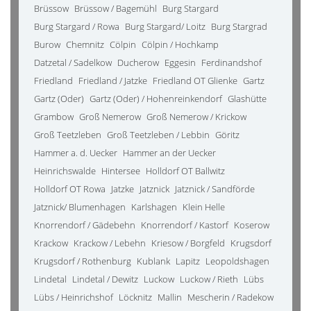
Brüssow
Brüssow / Bagemühl
Burg Stargard
Burg Stargard / Rowa
Burg Stargard/ Loitz
Burg Stargrad
Burow
Chemnitz
Cölpin
Cölpin / Hochkamp
Datzetal / Sadelkow
Ducherow
Eggesin
Ferdinandshof
Friedland
Friedland / Jatzke
Friedland OT Glienke
Gartz
Gartz (Oder)
Gartz (Oder) / Hohenreinkendorf
Glashütte
Grambow
Groß Nemerow
Groß Nemerow / Krickow
Groß Teetzleben
Groß Teetzleben / Lebbin
Göritz
Hammer a. d. Uecker
Hammer an der Uecker
Heinrichswalde
Hintersee
Holldorf OT Ballwitz
Holldorf OT Rowa
Jatzke
Jatznick
Jatznick / Sandförde
Jatznick/ Blumenhagen
Karlshagen
Klein Helle
Knorrendorf / Gädebehn
Knorrendorf / Kastorf
Koserow
Krackow
Krackow / Lebehn
Kriesow / Borgfeld
Krugsdorf
Krugsdorf / Rothenburg
Kublank
Lapitz
Leopoldshagen
Lindetal
Lindetal / Dewitz
Luckow
Luckow / Rieth
Lübs
Lübs / Heinrichshof
Löcknitz
Mallin
Mescherin / Radekow