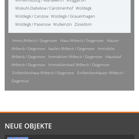
Wilhelmsburg / Mariawerth
Woggersin
Wokuhl-Dabelow / Carolinenhof
Woldegk
Woldegk / Canzow
Woldegk / Grauenhagen
Woldegk / Pasenow
Wulkenzin
Züsedom
Immo Ahlbeck / Gegensee
Haus Ahlbeck / Gegensee
Häuser
Ahlbeck / Gegensee
kaufen Ahlbeck / Gegensee
Immobilie
Ahlbeck / Gegensee
Immobilien Ahlbeck / Gegensee
Hauskauf
Ahlbeck / Gegensee
Immobilienkauf Ahlbeck / Gegensee
Einfamilienhaus Ahlbeck / Gegensee
Einfamilienhäuser Ahlbeck /
Gegensee
NEUE OBJEKTE