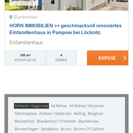
Blankensee
HORN IMMOBILIEN ++ geschmackvoll renoviertes
Einfamilienhaus in Pampow bei Löcknitz.
Einfamilienhaus
109 m²
4
WOHNFLÄCHE
ZIMMER
Ahlbeck / Gegensee
Alt Rehse
Alt Rehse / Wustrow
Altentreptow
Anklam / Gellendin
Belling
Bergholz
Blankenhof
Blankenhof / Chemnitz
Blankensee
Blumenhagen
Boldekow
Brunn
Brunn OT Dahlen