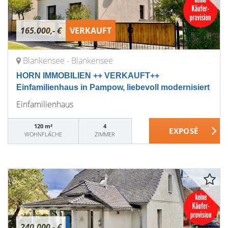
165.000,- €
VERKAUFT
Blankensee - Blankensee
HORN IMMOBILIEN ++ VERKAUFT++
Einfamilienhaus in Pampow, liebevoll modernisiert
Einfamilienhaus
120 m²
4
WOHNFLÄCHE
ZIMMER
240.000,- €