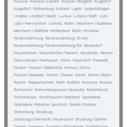
Krackow
Krackow / Lebehn
Kriesow / Borgfeld
Krugsdorf
Krugsdorf / Rothenburg
Kublank
Lapitz
Leopoldshagen
Lindetal
Lindetal / Dewitz
Luckow
Luckow / Rieth
Lübs
Lübs / Heinrichshof
Löcknitz
Mallin
Mescherin / Radekow
Mescherin / Staffelde
Möllenbeck
Mölln / Wrodow
Neubrandenburg
Neubrandenburg / Broda
Neubrandenburg / Neubrandenburg Ost
Neuendorf
Neuenkirchen
Neuenkirchen / Neverin
Neustrelitz
Neverin
Oberuckersee / Seehausen
Osina
Papendorf
Pasewalk
Penkun
Penkun / Battinsthal
Penkun / Grünz
Penkun / Radewitz
Penzlin
Plöwen
Ramin
Ramin / Retzin
Rechlin
Riepke/Cammin
Rieth
Rollwitz
Rosenow
Rossow
Rothemühl
Rothenklempenow / Glashütte
Röbel/Müritz
Schönhausen
Schönhausen / Matzdorf
Spantekow
Spantekow / Rebelow
Sponholz
Staven / Rossow
Stolzenburg
Strasburg
Strasburg (Uckermark) / Neuensund
Strasburg / Gehren
Tantow
Torgelow
Torgelow / Drögeheide
Trollenhagen