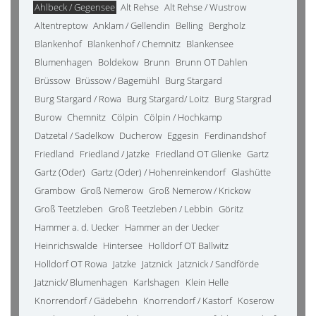
Ahlbeck / Gegensee
Alt Rehse
Alt Rehse / Wustrow
Altentreptow
Anklam / Gellendin
Belling
Bergholz
Blankenhof
Blankenhof / Chemnitz
Blankensee
Blumenhagen
Boldekow
Brunn
Brunn OT Dahlen
Brüssow
Brüssow / Bagemühl
Burg Stargard
Burg Stargard / Rowa
Burg Stargard/ Loitz
Burg Stargrad
Burow
Chemnitz
Cölpin
Cölpin / Hochkamp
Datzetal / Sadelkow
Ducherow
Eggesin
Ferdinandshof
Friedland
Friedland / Jatzke
Friedland OT Glienke
Gartz
Gartz (Oder)
Gartz (Oder) / Hohenreinkendorf
Glashütte
Grambow
Groß Nemerow
Groß Nemerow / Krickow
Groß Teetzleben
Groß Teetzleben / Lebbin
Göritz
Hammer a. d. Uecker
Hammer an der Uecker
Heinrichswalde
Hintersee
Holldorf OT Ballwitz
Holldorf OT Rowa
Jatzke
Jatznick
Jatznick / Sandförde
Jatznick/ Blumenhagen
Karlshagen
Klein Helle
Knorrendorf / Gädebehn
Knorrendorf / Kastorf
Koserow