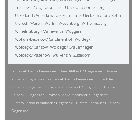
Trzcinsko Zdroj
Uckerland
Uckerland / Güterberg
Uckerland / Wilsickow
Ueckermünde
Ueckermünde / Bellin
Viereck
Waren
Warlin
Wesenberg
Wilhelmsburg
Wilhelmsburg / Mariawerth
Woggersin
Wokuhl-Dabelow / Carolinenhof
Woldegk
Woldegk / Canzow
Woldegk / Grauenhagen
Woldegk / Pasenow
Wulkenzin
Züsedom
Immo Ahlbeck / Gegensee
Haus Ahlbeck / Gegensee
Häuser
Ahlbeck / Gegensee
kaufen Ahlbeck / Gegensee
Immobilie
Ahlbeck / Gegensee
Immobilien Ahlbeck / Gegensee
Hauskauf
Ahlbeck / Gegensee
Immobilienkauf Ahlbeck / Gegensee
Einfamilienhaus Ahlbeck / Gegensee
Einfamilienhäuser Ahlbeck /
Gegensee