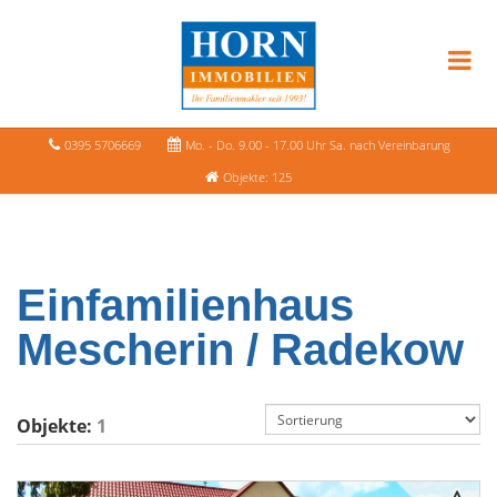
0395 5706669
Mo. - Do. 9.00 - 17.00 Uhr Sa. nach Vereinbarung
Objekte: 125
Einfamilienhaus
Mescherin / Radekow
Objekte:
1