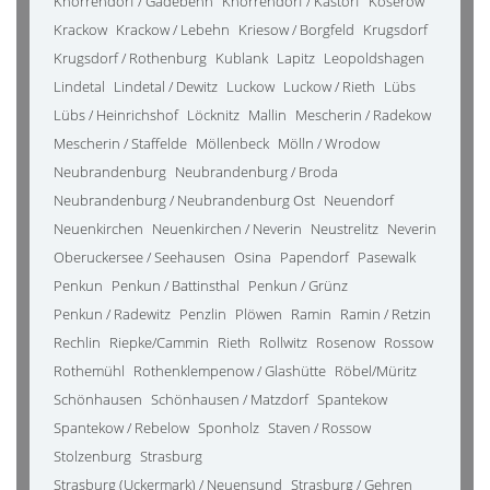
Knorrendorf / Gädebehn
Knorrendorf / Kastorf
Koserow
Krackow
Krackow / Lebehn
Kriesow / Borgfeld
Krugsdorf
Krugsdorf / Rothenburg
Kublank
Lapitz
Leopoldshagen
Lindetal
Lindetal / Dewitz
Luckow
Luckow / Rieth
Lübs
Lübs / Heinrichshof
Löcknitz
Mallin
Mescherin / Radekow
Mescherin / Staffelde
Möllenbeck
Mölln / Wrodow
Neubrandenburg
Neubrandenburg / Broda
Neubrandenburg / Neubrandenburg Ost
Neuendorf
Neuenkirchen
Neuenkirchen / Neverin
Neustrelitz
Neverin
Oberuckersee / Seehausen
Osina
Papendorf
Pasewalk
Penkun
Penkun / Battinsthal
Penkun / Grünz
Penkun / Radewitz
Penzlin
Plöwen
Ramin
Ramin / Retzin
Rechlin
Riepke/Cammin
Rieth
Rollwitz
Rosenow
Rossow
Rothemühl
Rothenklempenow / Glashütte
Röbel/Müritz
Schönhausen
Schönhausen / Matzdorf
Spantekow
Spantekow / Rebelow
Sponholz
Staven / Rossow
Stolzenburg
Strasburg
Strasburg (Uckermark) / Neuensund
Strasburg / Gehren