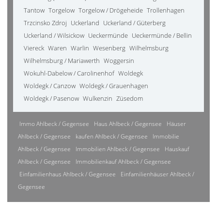
Tantow
Torgelow
Torgelow / Drögeheide
Trollenhagen
Trzcinsko Zdroj
Uckerland
Uckerland / Güterberg
Uckerland / Wilsickow
Ueckermünde
Ueckermünde / Bellin
Viereck
Waren
Warlin
Wesenberg
Wilhelmsburg
Wilhelmsburg / Mariawerth
Woggersin
Wokuhl-Dabelow / Carolinenhof
Woldegk
Woldegk / Canzow
Woldegk / Grauenhagen
Woldegk / Pasenow
Wulkenzin
Züsedom
Immo Ahlbeck / Gegensee
Haus Ahlbeck / Gegensee
Häuser
Ahlbeck / Gegensee
kaufen Ahlbeck / Gegensee
Immobilie
Ahlbeck / Gegensee
Immobilien Ahlbeck / Gegensee
Hauskauf
Ahlbeck / Gegensee
Immobilienkauf Ahlbeck / Gegensee
Einfamilienhaus Ahlbeck / Gegensee
Einfamilienhäuser Ahlbeck /
Gegensee