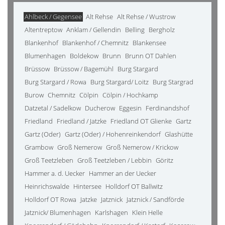
Ahlbeck / Gegensee
Alt Rehse
Alt Rehse / Wustrow
Altentreptow
Anklam / Gellendin
Belling
Bergholz
Blankenhof
Blankenhof / Chemnitz
Blankensee
Blumenhagen
Boldekow
Brunn
Brunn OT Dahlen
Brüssow
Brüssow / Bagemühl
Burg Stargard
Burg Stargard / Rowa
Burg Stargard/ Loitz
Burg Stargrad
Burow
Chemnitz
Cölpin
Cölpin / Hochkamp
Datzetal / Sadelkow
Ducherow
Eggesin
Ferdinandshof
Friedland
Friedland / Jatzke
Friedland OT Glienke
Gartz
Gartz (Oder)
Gartz (Oder) / Hohenreinkendorf
Glashütte
Grambow
Groß Nemerow
Groß Nemerow / Krickow
Groß Teetzleben
Groß Teetzleben / Lebbin
Göritz
Hammer a. d. Uecker
Hammer an der Uecker
Heinrichswalde
Hintersee
Holldorf OT Ballwitz
Holldorf OT Rowa
Jatzke
Jatznick
Jatznick / Sandförde
Jatznick/ Blumenhagen
Karlshagen
Klein Helle