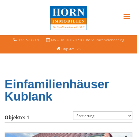
0395 5706669
Mo. - Do. 9.00 - 17.00 Uhr Sa. nach Vereinbarung
Objekte: 125
Einfamilienhäuser
Kublank
Objekte:
1