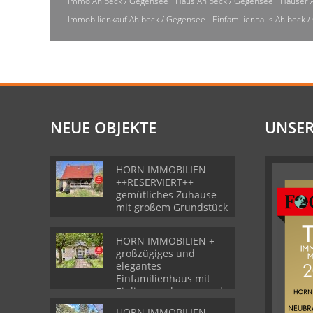
Immo Ahlbeck / Gegensee
Haus Ahlbeck / Gegensee
Häuser 
Immobilienkauf Ahlbeck / Gegensee
Einfamilienhaus Ahlbeck 
NEUE OBJEKTE
UNSER
HORN IMMOBILIEN
++RESERVIERT++
gemütliches Zuhause
mit großem Grundstück
HORN IMMOBILIEN +
großzügiges und
elegantes
Einfamilienhaus mit
Einliegerwohnung und
Garage in Gartz
HORN IMMOBILIEN