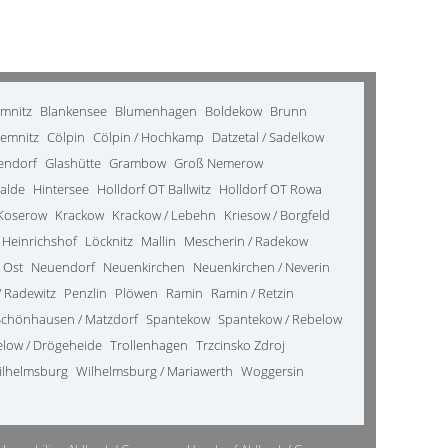
emnitz
Blankensee
Blumenhagen
Boldekow
Brunn
emnitz
Cölpin
Cölpin / Hochkamp
Datzetal / Sadelkow
kendorf
Glashütte
Grambow
Groß Nemerow
alde
Hintersee
Holldorf OT Ballwitz
Holldorf OT Rowa
Koserow
Krackow
Krackow / Lebehn
Kriesow / Borgfeld
 Heinrichshof
Löcknitz
Mallin
Mescherin / Radekow
 Ost
Neuendorf
Neuenkirchen
Neuenkirchen / Neverin
 Radewitz
Penzlin
Plöwen
Ramin
Ramin / Retzin
Schönhausen / Matzdorf
Spantekow
Spantekow / Rebelow
elow / Drögeheide
Trollenhagen
Trzcinsko Zdroj
ilhelmsburg
Wilhelmsburg / Mariawerth
Woggersin