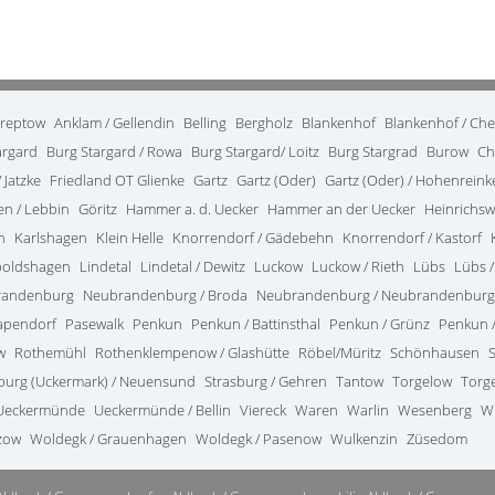
treptow
Anklam / Gellendin
Belling
Bergholz
Blankenhof
Blankenhof / Ch
argard
Burg Stargard / Rowa
Burg Stargard/ Loitz
Burg Stargrad
Burow
Ch
 Jatzke
Friedland OT Glienke
Gartz
Gartz (Oder)
Gartz (Oder) / Hohenrein
en / Lebbin
Göritz
Hammer a. d. Uecker
Hammer an der Uecker
Heinrichsw
n
Karlshagen
Klein Helle
Knorrendorf / Gädebehn
Knorrendorf / Kastorf
poldshagen
Lindetal
Lindetal / Dewitz
Luckow
Luckow / Rieth
Lübs
Lübs /
randenburg
Neubrandenburg / Broda
Neubrandenburg / Neubrandenburg
apendorf
Pasewalk
Penkun
Penkun / Battinsthal
Penkun / Grünz
Penkun /
w
Rothemühl
Rothenklempenow / Glashütte
Röbel/Müritz
Schönhausen
burg (Uckermark) / Neuensund
Strasburg / Gehren
Tantow
Torgelow
Torg
Ueckermünde
Ueckermünde / Bellin
Viereck
Waren
Warlin
Wesenberg
W
zow
Woldegk / Grauenhagen
Woldegk / Pasenow
Wulkenzin
Züsedom