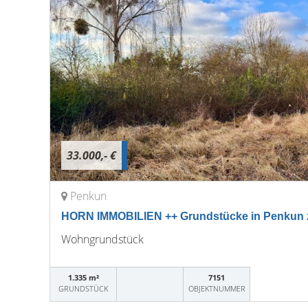
33.000,- €
Penkun
HORN IMMOBILIEN ++ Grundstücke in Penkun 
Wohngrundstück
1.335 m²
7151
GRUNDSTÜCK
OBJEKTNUMMER