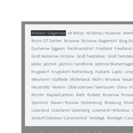
Ahlbeck / Gegensee
Alt Rehse
Alt Rehse / Wustrow
Alten
Brunn OT Dahlen
Brüssow
Brüssow / Bagemühl
Burg St
Ducherow
Eggesin
Ferdinandshof
Friedland
Friedland /
Groß Nemerow / Krickow
Groß Teetzleben
Groß Teetzleb
Jatzke
Jatznick
Jatznick / Sandförde
Jatznick/ Blumenhage
Krugsdorf
Krugsdorf / Rothenburg
Kublank
Lapitz
Leo
Mescherin / Staffelde
Möllenbeck
Mölln / Wrodow
Neub
Neustrelitz
Neverin
Oberuckersee / Seehausen
Osina
P
Rechlin
Riepke/Cammin
Rieth
Rollwitz
Rosenow
Rosso
Sponholz
Staven / Rossow
Stolzenburg
Strasburg
Stras
Uckerland
Uckerland / Güterberg
Uckerland / Wilsickow
Wokuhl-Dabelow / Carolinenhof
Woldegk
Woldegk / Can