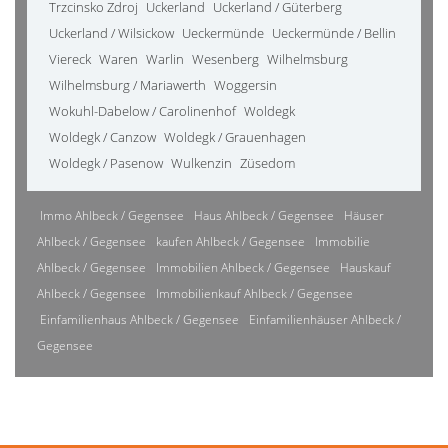
Trzcinsko Zdroj
Uckerland
Uckerland / Güterberg
Uckerland / Wilsickow
Ueckermünde
Ueckermünde / Bellin
Viereck
Waren
Warlin
Wesenberg
Wilhelmsburg
Wilhelmsburg / Mariawerth
Woggersin
Wokuhl-Dabelow / Carolinenhof
Woldegk
Woldegk / Canzow
Woldegk / Grauenhagen
Woldegk / Pasenow
Wulkenzin
Züsedom
Immo Ahlbeck / Gegensee
Haus Ahlbeck / Gegensee
Häuser
Ahlbeck / Gegensee
kaufen Ahlbeck / Gegensee
Immobilie
Ahlbeck / Gegensee
Immobilien Ahlbeck / Gegensee
Hauskauf
Ahlbeck / Gegensee
Immobilienkauf Ahlbeck / Gegensee
Einfamilienhaus Ahlbeck / Gegensee
Einfamilienhäuser Ahlbeck /
Gegensee