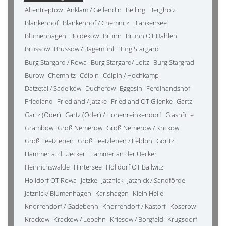
Altentreptow
Anklam / Gellendin
Belling
Bergholz
Blankenhof
Blankenhof / Chemnitz
Blankensee
Blumenhagen
Boldekow
Brunn
Brunn OT Dahlen
Brüssow
Brüssow / Bagemühl
Burg Stargard
Burg Stargard / Rowa
Burg Stargard/ Loitz
Burg Stargrad
Burow
Chemnitz
Cölpin
Cölpin / Hochkamp
Datzetal / Sadelkow
Ducherow
Eggesin
Ferdinandshof
Friedland
Friedland / Jatzke
Friedland OT Glienke
Gartz
Gartz (Oder)
Gartz (Oder) / Hohenreinkendorf
Glashütte
Grambow
Groß Nemerow
Groß Nemerow / Krickow
Groß Teetzleben
Groß Teetzleben / Lebbin
Göritz
Hammer a. d. Uecker
Hammer an der Uecker
Heinrichswalde
Hintersee
Holldorf OT Ballwitz
Holldorf OT Rowa
Jatzke
Jatznick
Jatznick / Sandförde
Jatznick/ Blumenhagen
Karlshagen
Klein Helle
Knorrendorf / Gädebehn
Knorrendorf / Kastorf
Koserow
Krackow
Krackow / Lebehn
Kriesow / Borgfeld
Krugsdorf