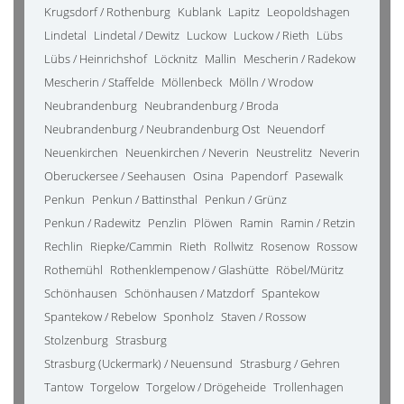
Krugsdorf / Rothenburg
Kublank
Lapitz
Leopoldshagen
Lindetal
Lindetal / Dewitz
Luckow
Luckow / Rieth
Lübs
Lübs / Heinrichshof
Löcknitz
Mallin
Mescherin / Radekow
Mescherin / Staffelde
Möllenbeck
Mölln / Wrodow
Neubrandenburg
Neubrandenburg / Broda
Neubrandenburg / Neubrandenburg Ost
Neuendorf
Neuenkirchen
Neuenkirchen / Neverin
Neustrelitz
Neverin
Oberuckersee / Seehausen
Osina
Papendorf
Pasewalk
Penkun
Penkun / Battinsthal
Penkun / Grünz
Penkun / Radewitz
Penzlin
Plöwen
Ramin
Ramin / Retzin
Rechlin
Riepke/Cammin
Rieth
Rollwitz
Rosenow
Rossow
Rothemühl
Rothenklempenow / Glashütte
Röbel/Müritz
Schönhausen
Schönhausen / Matzdorf
Spantekow
Spantekow / Rebelow
Sponholz
Staven / Rossow
Stolzenburg
Strasburg
Strasburg (Uckermark) / Neuensund
Strasburg / Gehren
Tantow
Torgelow
Torgelow / Drögeheide
Trollenhagen