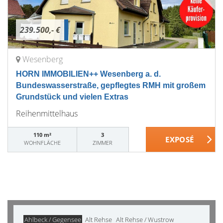
239.500,- €
Wesenberg
HORN IMMOBILIEN++ Wesenberg a. d.
Bundeswasserstraße, gepflegtes RMH mit großem
Grundstück und vielen Extras
Reihenmittelhaus
110 m²
3
WOHNFLÄCHE
ZIMMER
Ahlbeck / Gegensee
Alt Rehse
Alt Rehse / Wustrow