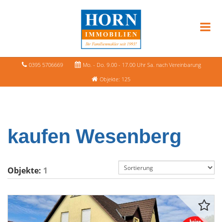
0395 5706669
Mo. - Do. 9.00 - 17.00 Uhr Sa. nach Vereinbarung
Objekte: 125
kaufen Wesenberg
Objekte:
1