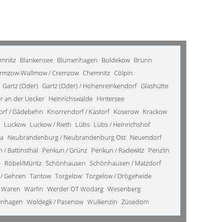
emnitz
Blankensee
Blumenhagen
Boldekow
Brunn
rmzow-Wallmow / Cremzow
Chemnitz
Cölpin
Gartz (Oder)
Gartz (Oder) / Hohenreinkendorf
Glashütte
 an der Uecker
Heinrichswalde
Hintersee
orf / Gädebehn
Knorrendorf / Kastorf
Koserow
Krackow
Luckow
Luckow / Rieth
Lübs
Lübs / Heinrichshof
da
Neubrandenburg / Neubrandenburg Ost
Neuendorf
 / Battinsthal
Penkun / Grünz
Penkun / Radewitz
Penzlin
e
Röbel/Müritz
Schönhausen
Schönhausen / Matzdorf
 / Gehren
Tantow
Torgelow
Torgelow / Drögeheide
Waren
Warlin
Werder OT Wodarg
Wesenberg
enhagen
Woldegk / Pasenow
Wulkenzin
Züsedom