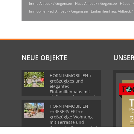
Immo Ahlbeck / Gegensee
Haus Ahlbeck / Gegensee
Häuser 
Immobilienkauf Ahlbeck / Gegensee
Einfamilienhaus Ahlbeck 
NEUE OBJEKTE
UNSER
HORN IMMOBILIEN +
großzügiges und
elegantes
Einfamilienhaus mit
Einliegerwohnung und
Garage in Gartz
HORN IMMOBILIEN
++RESERVIERT++
großzügige Wohnung
mit Terrasse und
Garage in Grambow bei
Löcknitz