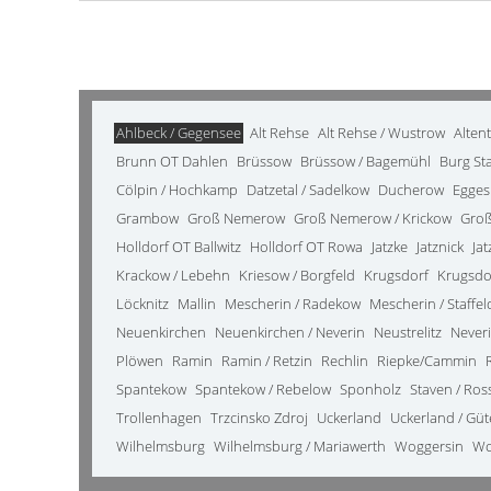
Ahlbeck / Gegensee
Alt Rehse
Alt Rehse / Wustrow
Alten
Brunn OT Dahlen
Brüssow
Brüssow / Bagemühl
Burg St
Cölpin / Hochkamp
Datzetal / Sadelkow
Ducherow
Egges
Grambow
Groß Nemerow
Groß Nemerow / Krickow
Groß
Holldorf OT Ballwitz
Holldorf OT Rowa
Jatzke
Jatznick
Ja
Krackow / Lebehn
Kriesow / Borgfeld
Krugsdorf
Krugsdo
Löcknitz
Mallin
Mescherin / Radekow
Mescherin / Staffel
Neuenkirchen
Neuenkirchen / Neverin
Neustrelitz
Never
Plöwen
Ramin
Ramin / Retzin
Rechlin
Riepke/Cammin
Spantekow
Spantekow / Rebelow
Sponholz
Staven / Ro
Trollenhagen
Trzcinsko Zdroj
Uckerland
Uckerland / Gü
Wilhelmsburg
Wilhelmsburg / Mariawerth
Woggersin
Wo