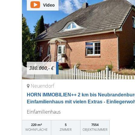
Video
380.000,- €
Neuendorf
HORN IMMOBILIEN++ 2 km bis Neubrandenburg
Einfamilienhaus mit vielen Extras - Einliegerw
Einfamilienhaus
220 m²
5
7554
WOHNFLÄCHE
ZIMMER
OBJEKTNUMMER