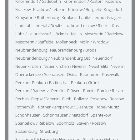
Knorrendorf / Gädebehn
Knorrendorf / Kastorf
Koserow
Krackow
Krackow / Lebehn
Kriesow / Borgfeld
Krugsdorf
Krugsdorf / Rothenburg
Kublank
Lapitz
Leopoldshagen
Lindetal
Lindetal / Dewitz
Luckow
Luckow / Rieth
Lübs
Lübs / Heinrichshof
Löcknitz
Mallin
Mescherin / Radekow
Mescherin / Staffelde
Möllenbeck
Mölln / Wrodow
Neubrandenburg
Neubrandenburg / Broda
Neubrandenburg / Neubrandenburg Ost
Neuendorf
Neuenkirchen
Neuenkirchen / Neverin
Neustrelitz
Neverin
Oberuckersee / Seehausen
Osina
Papendorf
Pasewalk
Penkun
Penkun / Battinsthal
Penkun / Grünz
Penkun / Radewitz
Penzlin
Plöwen
Ramin
Ramin / Retzin
Rechlin
Riepke/Cammin
Rieth
Rollwitz
Rosenow
Rossow
Rothemühl
Rothenklempenow / Glashütte
Röbel/Müritz
Schönhausen
Schönhausen / Matzdorf
Spantekow
Spantekow / Rebelow
Sponholz
Staven / Rossow
Stolzenburg
Strasburg
Strasburg (Uckermark) / Neuensund
Strasburg / Gehren