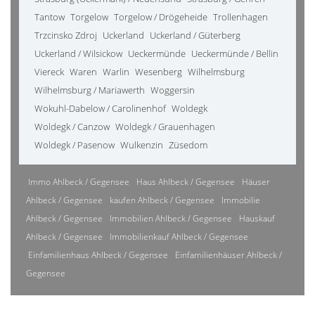
Tantow
Torgelow
Torgelow / Drögeheide
Trollenhagen
Trzcinsko Zdroj
Uckerland
Uckerland / Güterberg
Uckerland / Wilsickow
Ueckermünde
Ueckermünde / Bellin
Viereck
Waren
Warlin
Wesenberg
Wilhelmsburg
Wilhelmsburg / Mariawerth
Woggersin
Wokuhl-Dabelow / Carolinenhof
Woldegk
Woldegk / Canzow
Woldegk / Grauenhagen
Woldegk / Pasenow
Wulkenzin
Züsedom
Immo Ahlbeck / Gegensee
Haus Ahlbeck / Gegensee
Häuser
Ahlbeck / Gegensee
kaufen Ahlbeck / Gegensee
Immobilie
Ahlbeck / Gegensee
Immobilien Ahlbeck / Gegensee
Hauskauf
Ahlbeck / Gegensee
Immobilienkauf Ahlbeck / Gegensee
Einfamilienhaus Ahlbeck / Gegensee
Einfamilienhäuser Ahlbeck /
Gegensee