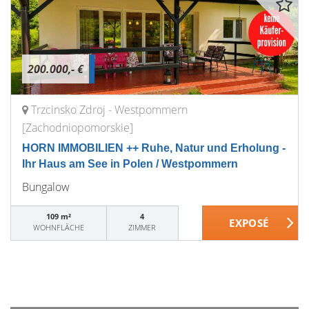
200.000,- €
Trzcinsko Zdroj - Westpommern
[Zachodniopomorskie]
HORN IMMOBILIEN ++ Ruhe, Natur und Erholung -
Ihr Haus am See in Polen / Westpommern
Bungalow
109 m²
4
WOHNFLÄCHE
ZIMMER