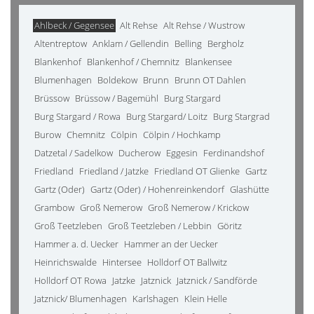
Ahlbeck / Gegensee
Alt Rehse
Alt Rehse / Wustrow
Altentreptow
Anklam / Gellendin
Belling
Bergholz
Blankenhof
Blankenhof / Chemnitz
Blankensee
Blumenhagen
Boldekow
Brunn
Brunn OT Dahlen
Brüssow
Brüssow / Bagemühl
Burg Stargard
Burg Stargard / Rowa
Burg Stargard/ Loitz
Burg Stargrad
Burow
Chemnitz
Cölpin
Cölpin / Hochkamp
Datzetal / Sadelkow
Ducherow
Eggesin
Ferdinandshof
Friedland
Friedland / Jatzke
Friedland OT Glienke
Gartz
Gartz (Oder)
Gartz (Oder) / Hohenreinkendorf
Glashütte
Grambow
Groß Nemerow
Groß Nemerow / Krickow
Groß Teetzleben
Groß Teetzleben / Lebbin
Göritz
Hammer a. d. Uecker
Hammer an der Uecker
Heinrichswalde
Hintersee
Holldorf OT Ballwitz
Holldorf OT Rowa
Jatzke
Jatznick
Jatznick / Sandförde
Jatznick/ Blumenhagen
Karlshagen
Klein Helle