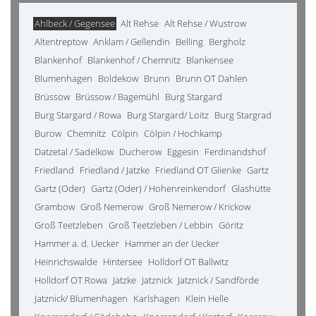
Ahlbeck / Gegensee
Alt Rehse
Alt Rehse / Wustrow
Altentreptow
Anklam / Gellendin
Belling
Bergholz
Blankenhof
Blankenhof / Chemnitz
Blankensee
Blumenhagen
Boldekow
Brunn
Brunn OT Dahlen
Brüssow
Brüssow / Bagemühl
Burg Stargard
Burg Stargard / Rowa
Burg Stargard/ Loitz
Burg Stargrad
Burow
Chemnitz
Cölpin
Cölpin / Hochkamp
Datzetal / Sadelkow
Ducherow
Eggesin
Ferdinandshof
Friedland
Friedland / Jatzke
Friedland OT Glienke
Gartz
Gartz (Oder)
Gartz (Oder) / Hohenreinkendorf
Glashütte
Grambow
Groß Nemerow
Groß Nemerow / Krickow
Groß Teetzleben
Groß Teetzleben / Lebbin
Göritz
Hammer a. d. Uecker
Hammer an der Uecker
Heinrichswalde
Hintersee
Holldorf OT Ballwitz
Holldorf OT Rowa
Jatzke
Jatznick
Jatznick / Sandförde
Jatznick/ Blumenhagen
Karlshagen
Klein Helle