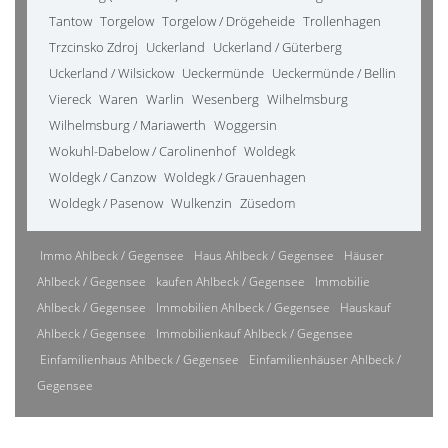
Tantow
Torgelow
Torgelow / Drögeheide
Trollenhagen
Trzcinsko Zdroj
Uckerland
Uckerland / Güterberg
Uckerland / Wilsickow
Ueckermünde
Ueckermünde / Bellin
Viereck
Waren
Warlin
Wesenberg
Wilhelmsburg
Wilhelmsburg / Mariawerth
Woggersin
Wokuhl-Dabelow / Carolinenhof
Woldegk
Woldegk / Canzow
Woldegk / Grauenhagen
Woldegk / Pasenow
Wulkenzin
Züsedom
Immo Ahlbeck / Gegensee
Haus Ahlbeck / Gegensee
Häuser
Ahlbeck / Gegensee
kaufen Ahlbeck / Gegensee
Immobilie
Ahlbeck / Gegensee
Immobilien Ahlbeck / Gegensee
Hauskauf
Ahlbeck / Gegensee
Immobilienkauf Ahlbeck / Gegensee
Einfamilienhaus Ahlbeck / Gegensee
Einfamilienhäuser Ahlbeck /
Gegensee