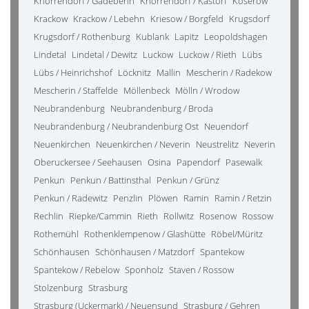
Knorrendorf / Gädebehn
Knorrendorf / Kastorf
Koserow
Krackow
Krackow / Lebehn
Kriesow / Borgfeld
Krugsdorf
Krugsdorf / Rothenburg
Kublank
Lapitz
Leopoldshagen
Lindetal
Lindetal / Dewitz
Luckow
Luckow / Rieth
Lübs
Lübs / Heinrichshof
Löcknitz
Mallin
Mescherin / Radekow
Mescherin / Staffelde
Möllenbeck
Mölln / Wrodow
Neubrandenburg
Neubrandenburg / Broda
Neubrandenburg / Neubrandenburg Ost
Neuendorf
Neuenkirchen
Neuenkirchen / Neverin
Neustrelitz
Neverin
Oberuckersee / Seehausen
Osina
Papendorf
Pasewalk
Penkun
Penkun / Battinsthal
Penkun / Grünz
Penkun / Radewitz
Penzlin
Plöwen
Ramin
Ramin / Retzin
Rechlin
Riepke/Cammin
Rieth
Rollwitz
Rosenow
Rossow
Rothemühl
Rothenklempenow / Glashütte
Röbel/Müritz
Schönhausen
Schönhausen / Matzdorf
Spantekow
Spantekow / Rebelow
Sponholz
Staven / Rossow
Stolzenburg
Strasburg
Strasburg (Uckermark) / Neuensund
Strasburg / Gehren