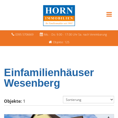
0395 5706669
Mo. - Do. 9.00 - 17.00 Uhr Sa. nach Vereinbarung
Objekte: 125
Einfamilienhäuser
Wesenberg
Objekte:
1