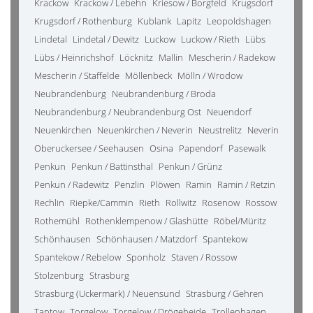
Krackow
Krackow / Lebehn
Kriesow / Borgfeld
Krugsdorf
Krugsdorf / Rothenburg
Kublank
Lapitz
Leopoldshagen
Lindetal
Lindetal / Dewitz
Luckow
Luckow / Rieth
Lübs
Lübs / Heinrichshof
Löcknitz
Mallin
Mescherin / Radekow
Mescherin / Staffelde
Möllenbeck
Mölln / Wrodow
Neubrandenburg
Neubrandenburg / Broda
Neubrandenburg / Neubrandenburg Ost
Neuendorf
Neuenkirchen
Neuenkirchen / Neverin
Neustrelitz
Neverin
Oberuckersee / Seehausen
Osina
Papendorf
Pasewalk
Penkun
Penkun / Battinsthal
Penkun / Grünz
Penkun / Radewitz
Penzlin
Plöwen
Ramin
Ramin / Retzin
Rechlin
Riepke/Cammin
Rieth
Rollwitz
Rosenow
Rossow
Rothemühl
Rothenklempenow / Glashütte
Röbel/Müritz
Schönhausen
Schönhausen / Matzdorf
Spantekow
Spantekow / Rebelow
Sponholz
Staven / Rossow
Stolzenburg
Strasburg
Strasburg (Uckermark) / Neuensund
Strasburg / Gehren
Tantow
Torgelow
Torgelow / Drögeheide
Trollenhagen