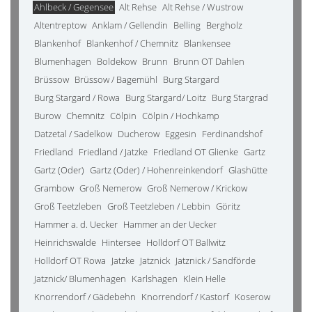
Ahlbeck / Gegensee
Alt Rehse
Alt Rehse / Wustrow
Altentreptow
Anklam / Gellendin
Belling
Bergholz
Blankenhof
Blankenhof / Chemnitz
Blankensee
Blumenhagen
Boldekow
Brunn
Brunn OT Dahlen
Brüssow
Brüssow / Bagemühl
Burg Stargard
Burg Stargard / Rowa
Burg Stargard/ Loitz
Burg Stargrad
Burow
Chemnitz
Cölpin
Cölpin / Hochkamp
Datzetal / Sadelkow
Ducherow
Eggesin
Ferdinandshof
Friedland
Friedland / Jatzke
Friedland OT Glienke
Gartz
Gartz (Oder)
Gartz (Oder) / Hohenreinkendorf
Glashütte
Grambow
Groß Nemerow
Groß Nemerow / Krickow
Groß Teetzleben
Groß Teetzleben / Lebbin
Göritz
Hammer a. d. Uecker
Hammer an der Uecker
Heinrichswalde
Hintersee
Holldorf OT Ballwitz
Holldorf OT Rowa
Jatzke
Jatznick
Jatznick / Sandförde
Jatznick/ Blumenhagen
Karlshagen
Klein Helle
Knorrendorf / Gädebehn
Knorrendorf / Kastorf
Koserow