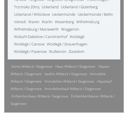
Trzcinsko Zdroj
Uckerland
Uckerland / Güterberg
Uckerland / Wilsickow
Ueckermünde
Ueckermünde / Bellin
Viereck
Waren
Warlin
Wesenberg
Wilhelmsburg
Wilhelmsburg / Mariawerth
Woggersin
Wokuhl-Dabelow / Carolinenhof
Woldegk
Woldegk / Canzow
Woldegk / Grauenhagen
Woldegk / Pasenow
Wulkenzin
Züsedom
Immo Ahlbeck / Gegensee
Haus Ahlbeck / Gegensee
Häuser
Ahlbeck / Gegensee
kaufen Ahlbeck / Gegensee
Immobilie
Ahlbeck / Gegensee
Immobilien Ahlbeck / Gegensee
Hauskauf
Ahlbeck / Gegensee
Immobilienkauf Ahlbeck / Gegensee
Einfamilienhaus Ahlbeck / Gegensee
Einfamilienhäuser Ahlbeck /
Gegensee