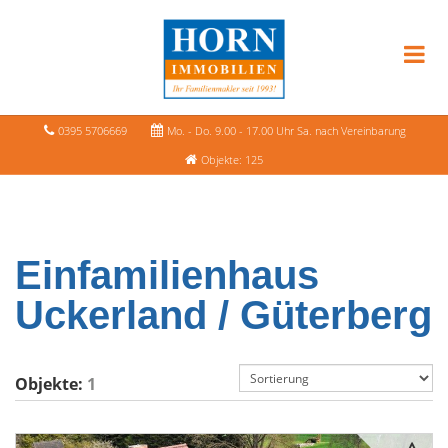
0395 5706669
Mo. - Do. 9.00 - 17.00 Uhr Sa. nach Vereinbarung
Objekte: 125
Einfamilienhaus
Uckerland / Güterberg
Objekte:
1