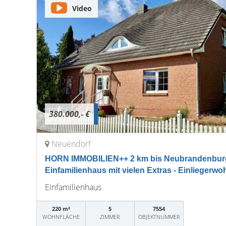
Video
380.000,- €
Neuendorf
HORN IMMOBILIEN++ 2 km bis Neubrandenburg
Einfamilienhaus mit vielen Extras - Einliegerw
Einfamilienhaus
220 m²
5
7554
WOHNFLÄCHE
ZIMMER
OBJEKTNUMMER