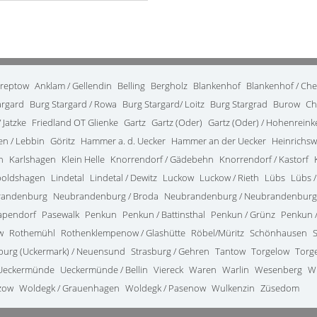
treptow
Anklam / Gellendin
Belling
Bergholz
Blankenhof
Blankenhof / Ch
argard
Burg Stargard / Rowa
Burg Stargard/ Loitz
Burg Stargrad
Burow
Ch
 Jatzke
Friedland OT Glienke
Gartz
Gartz (Oder)
Gartz (Oder) / Hohenrein
en / Lebbin
Göritz
Hammer a. d. Uecker
Hammer an der Uecker
Heinrichsw
n
Karlshagen
Klein Helle
Knorrendorf / Gädebehn
Knorrendorf / Kastorf
poldshagen
Lindetal
Lindetal / Dewitz
Luckow
Luckow / Rieth
Lübs
Lübs /
randenburg
Neubrandenburg / Broda
Neubrandenburg / Neubrandenburg
apendorf
Pasewalk
Penkun
Penkun / Battinsthal
Penkun / Grünz
Penkun /
w
Rothemühl
Rothenklempenow / Glashütte
Röbel/Müritz
Schönhausen
burg (Uckermark) / Neuensund
Strasburg / Gehren
Tantow
Torgelow
Torg
Ueckermünde
Ueckermünde / Bellin
Viereck
Waren
Warlin
Wesenberg
W
zow
Woldegk / Grauenhagen
Woldegk / Pasenow
Wulkenzin
Züsedom