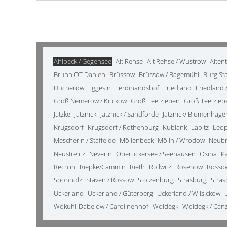
Ahlbeck / Gegensee
Alt Rehse
Alt Rehse / Wustrow
Alten
Brunn OT Dahlen
Brüssow
Brüssow / Bagemühl
Burg St
Ducherow
Eggesin
Ferdinandshof
Friedland
Friedland /
Groß Nemerow / Krickow
Groß Teetzleben
Groß Teetzleb
Jatzke
Jatznick
Jatznick / Sandförde
Jatznick/ Blumenhage
Krugsdorf
Krugsdorf / Rothenburg
Kublank
Lapitz
Leo
Mescherin / Staffelde
Möllenbeck
Mölln / Wrodow
Neub
Neustrelitz
Neverin
Oberuckersee / Seehausen
Osina
P
Rechlin
Riepke/Cammin
Rieth
Rollwitz
Rosenow
Rosso
Sponholz
Staven / Rossow
Stolzenburg
Strasburg
Stras
Uckerland
Uckerland / Güterberg
Uckerland / Wilsickow
Wokuhl-Dabelow / Carolinenhof
Woldegk
Woldegk / Can