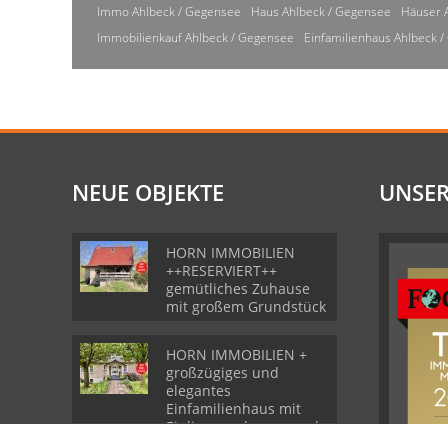
Immo Ahlbeck / Gegensee
Haus Ahlbeck / Gegensee
Häuser 
Immobilienkauf Ahlbeck / Gegensee
Einfamilienhaus Ahlbeck 
NEUE OBJEKTE
UNSER
HORN IMMOBILIEN
++RESERVIERT++
gemütliches Zuhause
mit großem Grundstück
HORN IMMOBILIEN +
großzügiges und
elegantes
Einfamilienhaus mit
Einliegerwohnung und
Garage in Gartz