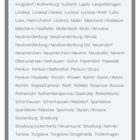
Krugsdorf / Rothenburg
Kublank
Lapitz
Leopoldshagen
Lindetal
Lindetal / Dewitz
Luckow
Luckow / Rieth
Lübs
Lübs / Heinrichshof
Löcknitz
Mallin
Mescherin / Radekow
Mescherin / Staffelde
Möllenbeck
Mölln / Wrodow
Neubrandenburg
Neubrandenburg / Broda
Neubrandenburg / Neubrandenburg Ost
Neuendorf
Neuenkirchen
Neuenkirchen / Neverin
Neustrelitz
Neverin
Oberuckersee / Seehausen
Osina
Papendorf
Pasewalk
Penkun
Penkun / Battinsthal
Penkun / Grünz
Penkun / Radewitz
Penzlin
Plöwen
Ramin
Ramin / Retzin
Rechlin
Riepke/Cammin
Rieth
Rollwitz
Rosenow
Rossow
Rothemühl
Rothenklempenow / Glashütte
Röbel/Müritz
Schönhausen
Schönhausen / Matzdorf
Spantekow
Spantekow / Rebelow
Sponholz
Staven / Rossow
Stolzenburg
Strasburg
Strasburg (Uckermark) / Neuensund
Strasburg / Gehren
Tantow
Torgelow
Torgelow / Drögeheide
Trollenhagen