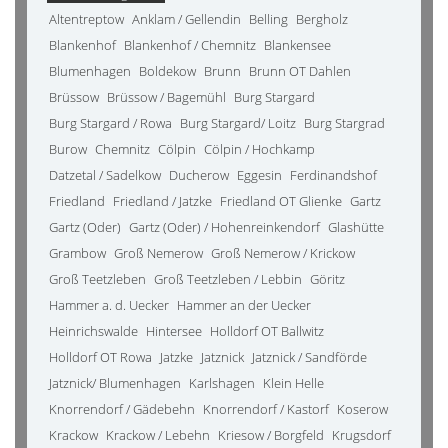
Altentreptow
Anklam / Gellendin
Belling
Bergholz
Blankenhof
Blankenhof / Chemnitz
Blankensee
Blumenhagen
Boldekow
Brunn
Brunn OT Dahlen
Brüssow
Brüssow / Bagemühl
Burg Stargard
Burg Stargard / Rowa
Burg Stargard/ Loitz
Burg Stargrad
Burow
Chemnitz
Cölpin
Cölpin / Hochkamp
Datzetal / Sadelkow
Ducherow
Eggesin
Ferdinandshof
Friedland
Friedland / Jatzke
Friedland OT Glienke
Gartz
Gartz (Oder)
Gartz (Oder) / Hohenreinkendorf
Glashütte
Grambow
Groß Nemerow
Groß Nemerow / Krickow
Groß Teetzleben
Groß Teetzleben / Lebbin
Göritz
Hammer a. d. Uecker
Hammer an der Uecker
Heinrichswalde
Hintersee
Holldorf OT Ballwitz
Holldorf OT Rowa
Jatzke
Jatznick
Jatznick / Sandförde
Jatznick/ Blumenhagen
Karlshagen
Klein Helle
Knorrendorf / Gädebehn
Knorrendorf / Kastorf
Koserow
Krackow
Krackow / Lebehn
Kriesow / Borgfeld
Krugsdorf