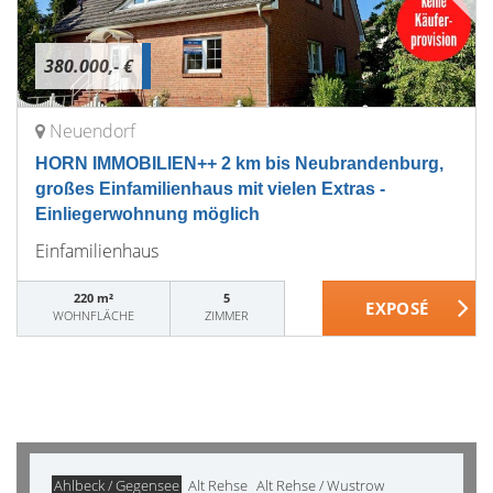
380.000,- €
Neuendorf
HORN IMMOBILIEN++ 2 km bis Neubrandenburg,
großes Einfamilienhaus mit vielen Extras -
Einliegerwohnung möglich
Einfamilienhaus
220 m²
5
WOHNFLÄCHE
ZIMMER
Ahlbeck / Gegensee
Alt Rehse
Alt Rehse / Wustrow