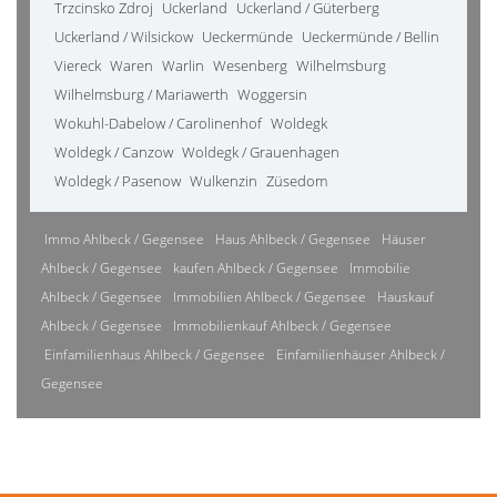
Trzcinsko Zdroj
Uckerland
Uckerland / Güterberg
Uckerland / Wilsickow
Ueckermünde
Ueckermünde / Bellin
Viereck
Waren
Warlin
Wesenberg
Wilhelmsburg
Wilhelmsburg / Mariawerth
Woggersin
Wokuhl-Dabelow / Carolinenhof
Woldegk
Woldegk / Canzow
Woldegk / Grauenhagen
Woldegk / Pasenow
Wulkenzin
Züsedom
Immo Ahlbeck / Gegensee
Haus Ahlbeck / Gegensee
Häuser
Ahlbeck / Gegensee
kaufen Ahlbeck / Gegensee
Immobilie
Ahlbeck / Gegensee
Immobilien Ahlbeck / Gegensee
Hauskauf
Ahlbeck / Gegensee
Immobilienkauf Ahlbeck / Gegensee
Einfamilienhaus Ahlbeck / Gegensee
Einfamilienhäuser Ahlbeck /
Gegensee