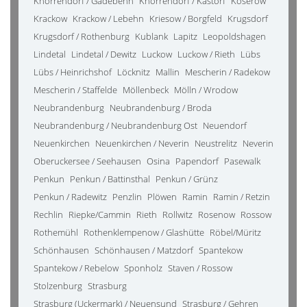
Knorrendorf / Gädebehn
Knorrendorf / Kastorf
Koserow
Krackow
Krackow / Lebehn
Kriesow / Borgfeld
Krugsdorf
Krugsdorf / Rothenburg
Kublank
Lapitz
Leopoldshagen
Lindetal
Lindetal / Dewitz
Luckow
Luckow / Rieth
Lübs
Lübs / Heinrichshof
Löcknitz
Mallin
Mescherin / Radekow
Mescherin / Staffelde
Möllenbeck
Mölln / Wrodow
Neubrandenburg
Neubrandenburg / Broda
Neubrandenburg / Neubrandenburg Ost
Neuendorf
Neuenkirchen
Neuenkirchen / Neverin
Neustrelitz
Neverin
Oberuckersee / Seehausen
Osina
Papendorf
Pasewalk
Penkun
Penkun / Battinsthal
Penkun / Grünz
Penkun / Radewitz
Penzlin
Plöwen
Ramin
Ramin / Retzin
Rechlin
Riepke/Cammin
Rieth
Rollwitz
Rosenow
Rossow
Rothemühl
Rothenklempenow / Glashütte
Röbel/Müritz
Schönhausen
Schönhausen / Matzdorf
Spantekow
Spantekow / Rebelow
Sponholz
Staven / Rossow
Stolzenburg
Strasburg
Strasburg (Uckermark) / Neuensund
Strasburg / Gehren