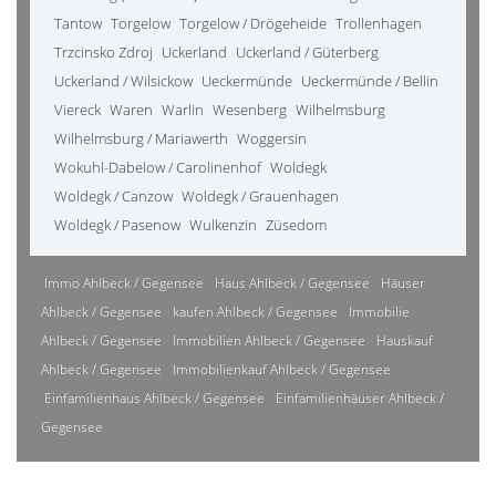
Tantow
Torgelow
Torgelow / Drögeheide
Trollenhagen
Trzcinsko Zdroj
Uckerland
Uckerland / Güterberg
Uckerland / Wilsickow
Ueckermünde
Ueckermünde / Bellin
Viereck
Waren
Warlin
Wesenberg
Wilhelmsburg
Wilhelmsburg / Mariawerth
Woggersin
Wokuhl-Dabelow / Carolinenhof
Woldegk
Woldegk / Canzow
Woldegk / Grauenhagen
Woldegk / Pasenow
Wulkenzin
Züsedom
Immo Ahlbeck / Gegensee
Haus Ahlbeck / Gegensee
Häuser
Ahlbeck / Gegensee
kaufen Ahlbeck / Gegensee
Immobilie
Ahlbeck / Gegensee
Immobilien Ahlbeck / Gegensee
Hauskauf
Ahlbeck / Gegensee
Immobilienkauf Ahlbeck / Gegensee
Einfamilienhaus Ahlbeck / Gegensee
Einfamilienhäuser Ahlbeck /
Gegensee