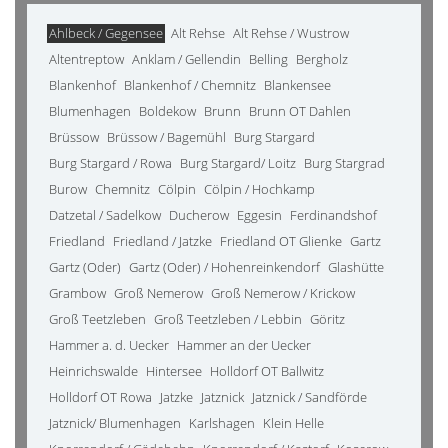
Ahlbeck / Gegensee
Alt Rehse
Alt Rehse / Wustrow
Altentreptow
Anklam / Gellendin
Belling
Bergholz
Blankenhof
Blankenhof / Chemnitz
Blankensee
Blumenhagen
Boldekow
Brunn
Brunn OT Dahlen
Brüssow
Brüssow / Bagemühl
Burg Stargard
Burg Stargard / Rowa
Burg Stargard/ Loitz
Burg Stargrad
Burow
Chemnitz
Cölpin
Cölpin / Hochkamp
Datzetal / Sadelkow
Ducherow
Eggesin
Ferdinandshof
Friedland
Friedland / Jatzke
Friedland OT Glienke
Gartz
Gartz (Oder)
Gartz (Oder) / Hohenreinkendorf
Glashütte
Grambow
Groß Nemerow
Groß Nemerow / Krickow
Groß Teetzleben
Groß Teetzleben / Lebbin
Göritz
Hammer a. d. Uecker
Hammer an der Uecker
Heinrichswalde
Hintersee
Holldorf OT Ballwitz
Holldorf OT Rowa
Jatzke
Jatznick
Jatznick / Sandförde
Jatznick/ Blumenhagen
Karlshagen
Klein Helle