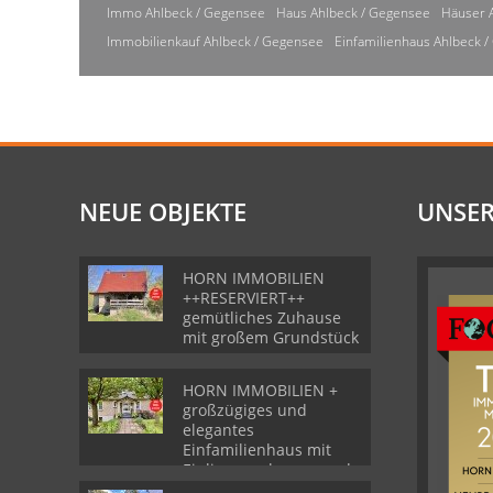
Immo Ahlbeck / Gegensee
Haus Ahlbeck / Gegensee
Häuser 
Immobilienkauf Ahlbeck / Gegensee
Einfamilienhaus Ahlbeck 
NEUE OBJEKTE
UNSER
HORN IMMOBILIEN
++RESERVIERT++
gemütliches Zuhause
mit großem Grundstück
HORN IMMOBILIEN +
großzügiges und
elegantes
Einfamilienhaus mit
Einliegerwohnung und
Garage in Gartz