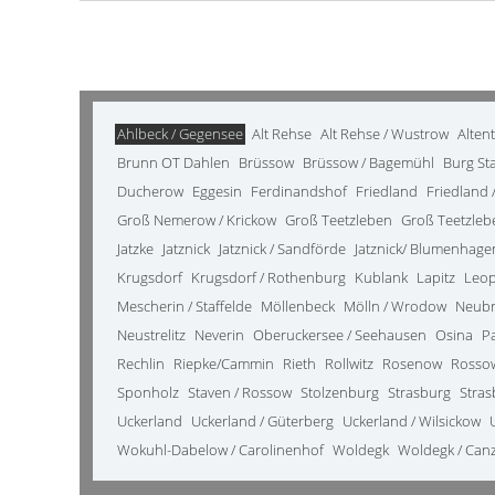
Ahlbeck / Gegensee
Alt Rehse
Alt Rehse / Wustrow
Alten
Brunn OT Dahlen
Brüssow
Brüssow / Bagemühl
Burg St
Ducherow
Eggesin
Ferdinandshof
Friedland
Friedland /
Groß Nemerow / Krickow
Groß Teetzleben
Groß Teetzleb
Jatzke
Jatznick
Jatznick / Sandförde
Jatznick/ Blumenhage
Krugsdorf
Krugsdorf / Rothenburg
Kublank
Lapitz
Leo
Mescherin / Staffelde
Möllenbeck
Mölln / Wrodow
Neub
Neustrelitz
Neverin
Oberuckersee / Seehausen
Osina
P
Rechlin
Riepke/Cammin
Rieth
Rollwitz
Rosenow
Rosso
Sponholz
Staven / Rossow
Stolzenburg
Strasburg
Stras
Uckerland
Uckerland / Güterberg
Uckerland / Wilsickow
Wokuhl-Dabelow / Carolinenhof
Woldegk
Woldegk / Can