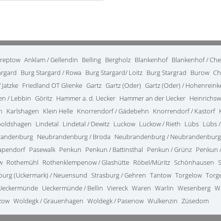
treptow
Anklam / Gellendin
Belling
Bergholz
Blankenhof
Blankenhof / Ch
argard
Burg Stargard / Rowa
Burg Stargard/ Loitz
Burg Stargrad
Burow
Ch
 Jatzke
Friedland OT Glienke
Gartz
Gartz (Oder)
Gartz (Oder) / Hohenrein
en / Lebbin
Göritz
Hammer a. d. Uecker
Hammer an der Uecker
Heinrichsw
n
Karlshagen
Klein Helle
Knorrendorf / Gädebehn
Knorrendorf / Kastorf
poldshagen
Lindetal
Lindetal / Dewitz
Luckow
Luckow / Rieth
Lübs
Lübs /
randenburg
Neubrandenburg / Broda
Neubrandenburg / Neubrandenburg
apendorf
Pasewalk
Penkun
Penkun / Battinsthal
Penkun / Grünz
Penkun /
w
Rothemühl
Rothenklempenow / Glashütte
Röbel/Müritz
Schönhausen
burg (Uckermark) / Neuensund
Strasburg / Gehren
Tantow
Torgelow
Torg
Ueckermünde
Ueckermünde / Bellin
Viereck
Waren
Warlin
Wesenberg
W
zow
Woldegk / Grauenhagen
Woldegk / Pasenow
Wulkenzin
Züsedom