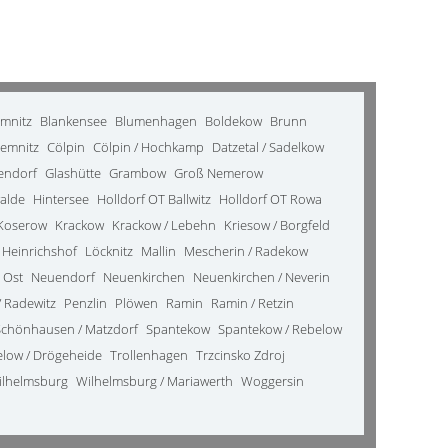
emnitz
Blankensee
Blumenhagen
Boldekow
Brunn
emnitz
Cölpin
Cölpin / Hochkamp
Datzetal / Sadelkow
kendorf
Glashütte
Grambow
Groß Nemerow
alde
Hintersee
Holldorf OT Ballwitz
Holldorf OT Rowa
Koserow
Krackow
Krackow / Lebehn
Kriesow / Borgfeld
 Heinrichshof
Löcknitz
Mallin
Mescherin / Radekow
 Ost
Neuendorf
Neuenkirchen
Neuenkirchen / Neverin
 Radewitz
Penzlin
Plöwen
Ramin
Ramin / Retzin
Schönhausen / Matzdorf
Spantekow
Spantekow / Rebelow
elow / Drögeheide
Trollenhagen
Trzcinsko Zdroj
ilhelmsburg
Wilhelmsburg / Mariawerth
Woggersin