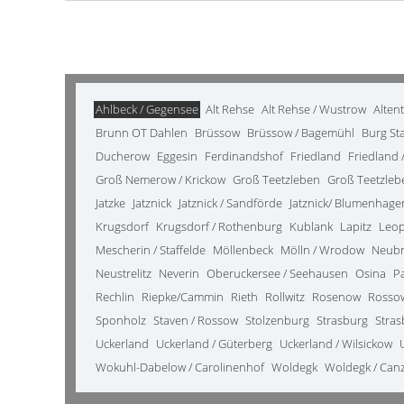
Ahlbeck / Gegensee
Alt Rehse
Alt Rehse / Wustrow
Alten
Brunn OT Dahlen
Brüssow
Brüssow / Bagemühl
Burg St
Ducherow
Eggesin
Ferdinandshof
Friedland
Friedland /
Groß Nemerow / Krickow
Groß Teetzleben
Groß Teetzleb
Jatzke
Jatznick
Jatznick / Sandförde
Jatznick/ Blumenhage
Krugsdorf
Krugsdorf / Rothenburg
Kublank
Lapitz
Leo
Mescherin / Staffelde
Möllenbeck
Mölln / Wrodow
Neub
Neustrelitz
Neverin
Oberuckersee / Seehausen
Osina
P
Rechlin
Riepke/Cammin
Rieth
Rollwitz
Rosenow
Rosso
Sponholz
Staven / Rossow
Stolzenburg
Strasburg
Stras
Uckerland
Uckerland / Güterberg
Uckerland / Wilsickow
Wokuhl-Dabelow / Carolinenhof
Woldegk
Woldegk / Can