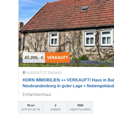
65.000,- €
VERKAUFT
Holldorf OT Ballwitz
HORN IMMOBILIEN ++ VERKAUFT! Haus in Ball
Neubrandenburg in guter Lage + Nebengebäu
Einfamilienhaus
70 m²
4
7050
WOHNFLÄCHE
ZIMMER
OBJEKTNUMMER