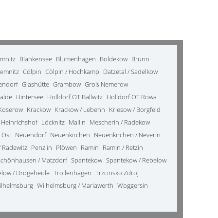
emnitz
Blankensee
Blumenhagen
Boldekow
Brunn
emnitz
Cölpin
Cölpin / Hochkamp
Datzetal / Sadelkow
kendorf
Glashütte
Grambow
Groß Nemerow
alde
Hintersee
Holldorf OT Ballwitz
Holldorf OT Rowa
Koserow
Krackow
Krackow / Lebehn
Kriesow / Borgfeld
 Heinrichshof
Löcknitz
Mallin
Mescherin / Radekow
 Ost
Neuendorf
Neuenkirchen
Neuenkirchen / Neverin
 Radewitz
Penzlin
Plöwen
Ramin
Ramin / Retzin
Schönhausen / Matzdorf
Spantekow
Spantekow / Rebelow
elow / Drögeheide
Trollenhagen
Trzcinsko Zdroj
ilhelmsburg
Wilhelmsburg / Mariawerth
Woggersin