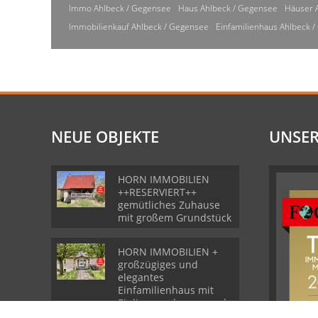
Immo Ahlbeck / Gegensee
Haus Ahlbeck / Gegensee
Häuser 
Immobilienkauf Ahlbeck / Gegensee
Einfamilienhaus Ahlbeck 
NEUE OBJEKTE
UNSER
HORN IMMOBILIEN
++RESERVIERT++
gemütliches Zuhause
mit großem Grundstück
HORN IMMOBILIEN +
großzügiges und
elegantes
Einfamilienhaus mit
Einliegerwohnung und
Garage in Gartz