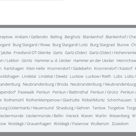
treptow
Anklam / Gellendin
Belling
Bergholz
Blankenhof
Blankenhof / Ch
argard
Burg Stargard / Rowa
Burg Stargard/ Loitz
Burg Stargrad
Burow
Ch
 Jatzke
Friedland OT Glienke
Gartz
Gartz (Oder)
Gartz (Oder) / Hohenrein
en / Lebbin
Göritz
Hammer a. d. Uecker
Hammer an der Uecker
Heinrichsw
n
Karlshagen
Klein Helle
Knorrendorf / Gädebehn
Knorrendorf / Kastorf
poldshagen
Lindetal
Lindetal / Dewitz
Luckow
Luckow / Rieth
Lübs
Lübs /
randenburg
Neubrandenburg / Broda
Neubrandenburg / Neubrandenburg
apendorf
Pasewalk
Penkun
Penkun / Battinsthal
Penkun / Grünz
Penkun /
w
Rothemühl
Rothenklempenow / Glashütte
Röbel/Müritz
Schönhausen
burg (Uckermark) / Neuensund
Strasburg / Gehren
Tantow
Torgelow
Torg
Ueckermünde
Ueckermünde / Bellin
Viereck
Waren
Warlin
Wesenberg
W
zow
Woldegk / Grauenhagen
Woldegk / Pasenow
Wulkenzin
Züsedom