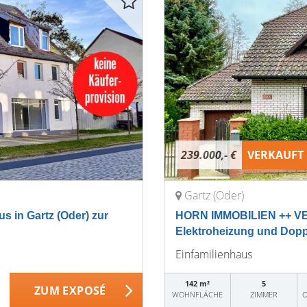
239.000,- €
VERKAUFT
Gartz (Oder)
in Gartz (Oder) zur
HORN IMMOBILIEN ++ VER
Elektroheizung und Dop
Einfamilienhaus
142 m²
5
ZUM EXPOSÉ
WOHNFLÄCHE
ZIMMER
O