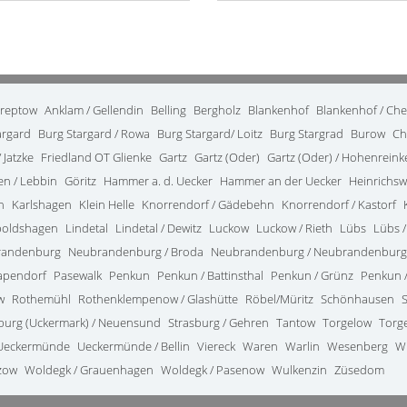
treptow
Anklam / Gellendin
Belling
Bergholz
Blankenhof
Blankenhof / Ch
argard
Burg Stargard / Rowa
Burg Stargard/ Loitz
Burg Stargrad
Burow
Ch
 Jatzke
Friedland OT Glienke
Gartz
Gartz (Oder)
Gartz (Oder) / Hohenrein
en / Lebbin
Göritz
Hammer a. d. Uecker
Hammer an der Uecker
Heinrichsw
n
Karlshagen
Klein Helle
Knorrendorf / Gädebehn
Knorrendorf / Kastorf
poldshagen
Lindetal
Lindetal / Dewitz
Luckow
Luckow / Rieth
Lübs
Lübs /
randenburg
Neubrandenburg / Broda
Neubrandenburg / Neubrandenburg
apendorf
Pasewalk
Penkun
Penkun / Battinsthal
Penkun / Grünz
Penkun /
w
Rothemühl
Rothenklempenow / Glashütte
Röbel/Müritz
Schönhausen
burg (Uckermark) / Neuensund
Strasburg / Gehren
Tantow
Torgelow
Torg
Ueckermünde
Ueckermünde / Bellin
Viereck
Waren
Warlin
Wesenberg
W
zow
Woldegk / Grauenhagen
Woldegk / Pasenow
Wulkenzin
Züsedom