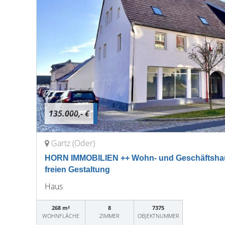
135.000,- €
Gartz (Oder)
HORN IMMOBILIEN ++ Wohn- und Geschäftshaus 
freien Gestaltung
Haus
268 m²
8
7375
WOHNFLÄCHE
ZIMMER
OBJEKTNUMMER