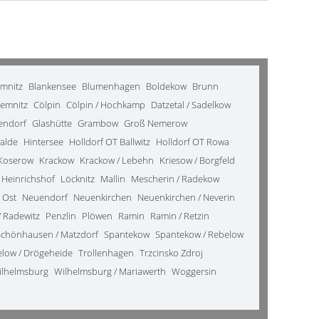
emnitz
Blankensee
Blumenhagen
Boldekow
Brunn
emnitz
Cölpin
Cölpin / Hochkamp
Datzetal / Sadelkow
kendorf
Glashütte
Grambow
Groß Nemerow
alde
Hintersee
Holldorf OT Ballwitz
Holldorf OT Rowa
Koserow
Krackow
Krackow / Lebehn
Kriesow / Borgfeld
 Heinrichshof
Löcknitz
Mallin
Mescherin / Radekow
 Ost
Neuendorf
Neuenkirchen
Neuenkirchen / Neverin
 Radewitz
Penzlin
Plöwen
Ramin
Ramin / Retzin
Schönhausen / Matzdorf
Spantekow
Spantekow / Rebelow
elow / Drögeheide
Trollenhagen
Trzcinsko Zdroj
ilhelmsburg
Wilhelmsburg / Mariawerth
Woggersin