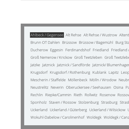
Ahlbeck / Gegensee
Alt Rehse
Alt Rehse / Wustrow
Alten
Brunn OT Dahlen
Brüssow
Brüssow / Bagemühl
Burg St
Ducherow
Eggesin
Ferdinandshof
Friedland
Friedland /
Groß Nemerow / Krickow
Groß Teetzleben
Groß Teetzleb
Jatzke
Jatznick
Jatznick / Sandförde
Jatznick/ Blumenhage
Krugsdorf
Krugsdorf / Rothenburg
Kublank
Lapitz
Leo
Mescherin / Staffelde
Möllenbeck
Mölln / Wrodow
Neub
Neustrelitz
Neverin
Oberuckersee / Seehausen
Osina
P
Rechlin
Riepke/Cammin
Rieth
Rollwitz
Rosenow
Rosso
Sponholz
Staven / Rossow
Stolzenburg
Strasburg
Stras
Uckerland
Uckerland / Güterberg
Uckerland / Wilsickow
Wokuhl-Dabelow / Carolinenhof
Woldegk
Woldegk / Can