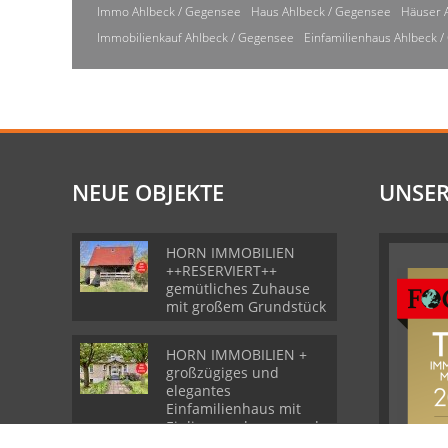
Immo Ahlbeck / Gegensee
Haus Ahlbeck / Gegensee
Häuser 
Immobilienkauf Ahlbeck / Gegensee
Einfamilienhaus Ahlbeck 
NEUE OBJEKTE
UNSER
HORN IMMOBILIEN
++RESERVIERT++
gemütliches Zuhause
mit großem Grundstück
HORN IMMOBILIEN +
großzügiges und
elegantes
Einfamilienhaus mit
Einliegerwohnung und
Garage in Gartz