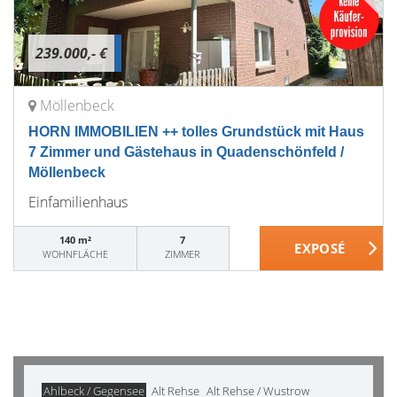
239.000,- €
Möllenbeck
HORN IMMOBILIEN ++ tolles Grundstück mit Haus
7 Zimmer und Gästehaus in Quadenschönfeld /
Möllenbeck
Einfamilienhaus
140 m²
7
WOHNFLÄCHE
ZIMMER
Ahlbeck / Gegensee
Alt Rehse
Alt Rehse / Wustrow