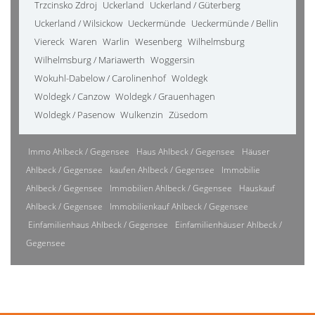
Trzcinsko Zdroj
Uckerland
Uckerland / Güterberg
Uckerland / Wilsickow
Ueckermünde
Ueckermünde / Bellin
Viereck
Waren
Warlin
Wesenberg
Wilhelmsburg
Wilhelmsburg / Mariawerth
Woggersin
Wokuhl-Dabelow / Carolinenhof
Woldegk
Woldegk / Canzow
Woldegk / Grauenhagen
Woldegk / Pasenow
Wulkenzin
Züsedom
Immo Ahlbeck / Gegensee
Haus Ahlbeck / Gegensee
Häuser
Ahlbeck / Gegensee
kaufen Ahlbeck / Gegensee
Immobilie
Ahlbeck / Gegensee
Immobilien Ahlbeck / Gegensee
Hauskauf
Ahlbeck / Gegensee
Immobilienkauf Ahlbeck / Gegensee
Einfamilienhaus Ahlbeck / Gegensee
Einfamilienhäuser Ahlbeck /
Gegensee