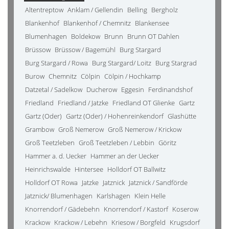
Altentreptow
Anklam / Gellendin
Belling
Bergholz
Blankenhof
Blankenhof / Chemnitz
Blankensee
Blumenhagen
Boldekow
Brunn
Brunn OT Dahlen
Brüssow
Brüssow / Bagemühl
Burg Stargard
Burg Stargard / Rowa
Burg Stargard/ Loitz
Burg Stargrad
Burow
Chemnitz
Cölpin
Cölpin / Hochkamp
Datzetal / Sadelkow
Ducherow
Eggesin
Ferdinandshof
Friedland
Friedland / Jatzke
Friedland OT Glienke
Gartz
Gartz (Oder)
Gartz (Oder) / Hohenreinkendorf
Glashütte
Grambow
Groß Nemerow
Groß Nemerow / Krickow
Groß Teetzleben
Groß Teetzleben / Lebbin
Göritz
Hammer a. d. Uecker
Hammer an der Uecker
Heinrichswalde
Hintersee
Holldorf OT Ballwitz
Holldorf OT Rowa
Jatzke
Jatznick
Jatznick / Sandförde
Jatznick/ Blumenhagen
Karlshagen
Klein Helle
Knorrendorf / Gädebehn
Knorrendorf / Kastorf
Koserow
Krackow
Krackow / Lebehn
Kriesow / Borgfeld
Krugsdorf