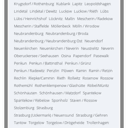
Krugsdorf / Rothenburg
Kublank
Lapitz
Leopoldshagen
Lindetal
Lindetal / Dewitz
Luckow
Luckow / Rieth
Lübs
Lübs / Heinrichshof
Löcknitz
Mallin
Mescherin / Radekow
Mescherin / Staffelde
Möllenbeck
Mölln / Wrodow
Neubrandenburg
Neubrandenburg / Broda
Neubrandenburg / Neubrandenburg Ost
Neuendorf
Neuenkirchen
Neuenkirchen / Neverin
Neustrelitz
Neverin
Oberuckersee / Seehausen
Osina
Papendorf
Pasewalk
Penkun
Penkun / Battinsthal
Penkun / Grünz
Penkun / Radewitz
Penzlin
Plöwen
Ramin
Ramin / Retzin
Rechlin
Riepke/Cammin
Rieth
Rollwitz
Rosenow
Rossow
Rothemühl
Rothenklempenow / Glashütte
Röbel/Müritz
Schönhausen
Schönhausen / Matzdorf
Spantekow
Spantekow / Rebelow
Sponholz
Staven / Rossow
Stolzenburg
Strasburg
Strasburg (Uckermark) / Neuensund
Strasburg / Gehren
Tantow
Torgelow
Torgelow / Drögeheide
Trollenhagen