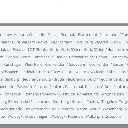
treptow
Anklam / Gellendin
Belling
Bergholz
Blankenhof
Blankenhof / Ch
argard
Burg Stargard / Rowa
Burg Stargard/ Loitz
Burg Stargrad
Burow
Ch
 Jatzke
Friedland OT Glienke
Gartz
Gartz (Oder)
Gartz (Oder) / Hohenrein
en / Lebbin
Göritz
Hammer a. d. Uecker
Hammer an der Uecker
Heinrichsw
n
Karlshagen
Klein Helle
Knorrendorf / Gädebehn
Knorrendorf / Kastorf
poldshagen
Lindetal
Lindetal / Dewitz
Luckow
Luckow / Rieth
Lübs
Lübs /
randenburg
Neubrandenburg / Broda
Neubrandenburg / Neubrandenburg
apendorf
Pasewalk
Penkun
Penkun / Battinsthal
Penkun / Grünz
Penkun /
w
Rothemühl
Rothenklempenow / Glashütte
Röbel/Müritz
Schönhausen
burg (Uckermark) / Neuensund
Strasburg / Gehren
Tantow
Torgelow
Torg
Ueckermünde
Ueckermünde / Bellin
Viereck
Waren
Warlin
Wesenberg
W
zow
Woldegk / Grauenhagen
Woldegk / Pasenow
Wulkenzin
Züsedom