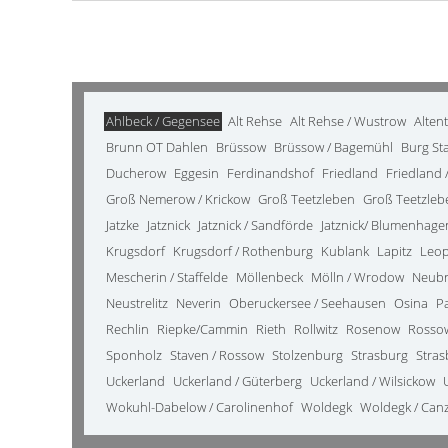
Ahlbeck / Gegensee
Alt Rehse
Alt Rehse / Wustrow
Alten
Brunn OT Dahlen
Brüssow
Brüssow / Bagemühl
Burg St
Ducherow
Eggesin
Ferdinandshof
Friedland
Friedland /
Groß Nemerow / Krickow
Groß Teetzleben
Groß Teetzleb
Jatzke
Jatznick
Jatznick / Sandförde
Jatznick/ Blumenhage
Krugsdorf
Krugsdorf / Rothenburg
Kublank
Lapitz
Leo
Mescherin / Staffelde
Möllenbeck
Mölln / Wrodow
Neub
Neustrelitz
Neverin
Oberuckersee / Seehausen
Osina
P
Rechlin
Riepke/Cammin
Rieth
Rollwitz
Rosenow
Rosso
Sponholz
Staven / Rossow
Stolzenburg
Strasburg
Stras
Uckerland
Uckerland / Güterberg
Uckerland / Wilsickow
Wokuhl-Dabelow / Carolinenhof
Woldegk
Woldegk / Can