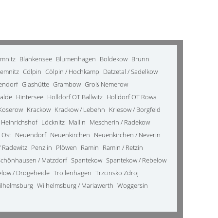
emnitz
Blankensee
Blumenhagen
Boldekow
Brunn
emnitz
Cölpin
Cölpin / Hochkamp
Datzetal / Sadelkow
kendorf
Glashütte
Grambow
Groß Nemerow
alde
Hintersee
Holldorf OT Ballwitz
Holldorf OT Rowa
Koserow
Krackow
Krackow / Lebehn
Kriesow / Borgfeld
 Heinrichshof
Löcknitz
Mallin
Mescherin / Radekow
 Ost
Neuendorf
Neuenkirchen
Neuenkirchen / Neverin
 Radewitz
Penzlin
Plöwen
Ramin
Ramin / Retzin
Schönhausen / Matzdorf
Spantekow
Spantekow / Rebelow
elow / Drögeheide
Trollenhagen
Trzcinsko Zdroj
ilhelmsburg
Wilhelmsburg / Mariawerth
Woggersin