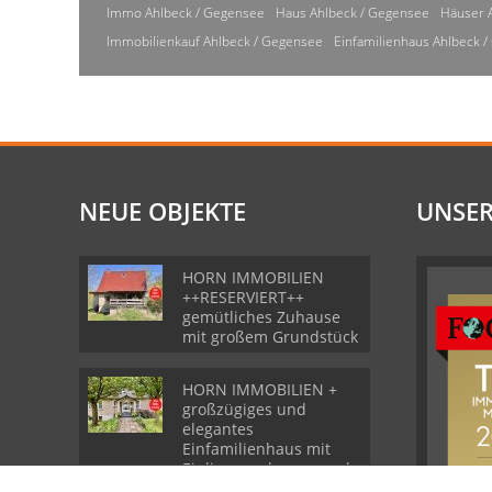
Immo Ahlbeck / Gegensee
Haus Ahlbeck / Gegensee
Häuser 
Immobilienkauf Ahlbeck / Gegensee
Einfamilienhaus Ahlbeck 
NEUE OBJEKTE
UNSER
HORN IMMOBILIEN
++RESERVIERT++
gemütliches Zuhause
mit großem Grundstück
HORN IMMOBILIEN +
großzügiges und
elegantes
Einfamilienhaus mit
Einliegerwohnung und
Garage in Gartz